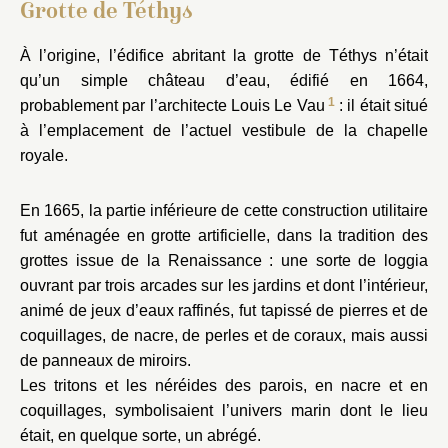
Grotte de Téthys
À l’origine, l’édifice abritant la grotte de Téthys n’était
qu’un simple château d’eau, édifié en 1664,
1
probablement par l’architecte Louis Le Vau
: il était situé
à l’emplacement de l’actuel vestibule de la chapelle
Parterre du Midi
royale.
En 1665, la partie inférieure de cette construction utilitaire
fut aménagée en grotte artificielle, dans la tradition des
grottes issue de la Renaissance : une sorte de loggia
ouvrant par trois arcades sur les jardins et dont l’intérieur,
animé de jeux d’eaux raffinés, fut tapissé de pierres et de
e l’Orangerie
coquillages, de nacre, de perles et de coraux, mais aussi
de panneaux de miroirs.
Les tritons et les néréides des parois, en nacre et en
coquillages, symbolisaient l’univers marin dont le lieu
était, en quelque sorte, un abrégé.