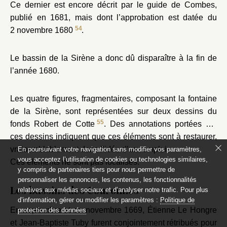
Ce dernier est encore décrit par le guide de Combes,
publié en 1681, mais dont l’approbation est datée du
54
2 novembre 1680
.
Le bassin de la Sirène a donc dû disparaître à la fin de
l’année 1680.
Les quatre figures, fragmentaires, composant la fontaine
de la Sirène, sont représentées sur deux dessins du
55
fonds Robert de Cotte
. Des annotations portées sur
ces dessins indiquent que ces éléments sont à restaurer,
vraisemblablement dans l’idée d’un remploi.
En poursuivant votre navigation sans modifier vos paramètres,
vous acceptez l’utilisation de cookies ou technologies similaires,
Ces éléments ne sont pas localisés.
y compris de partenaires tiers pour nous permettre de
personnaliser les annonces, les contenus, les fonctionnalités
Les bassins des Couronnes
relatives aux médias sociaux et d’analyser notre trafic. Pour plus
d’information, gérer ou modifier les paramètres :
Politique de
En septembre et en novembre 1669, Étienne Le Hongre
protection des données
et Jean-Baptiste Tuby furent conjointement rétribués pour