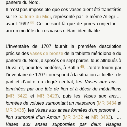
parterre du Nord.
Il n’est pas impossible que ces vases aient été transférés
sur le
parterre du Midi
, représenté par le même Allegrain
44
avant 1692
. Ce ne sont là que de pures conjectures,
aucun modèle de ces vases n’étant identifiable.
L’inventaire de 1707 fournit la première description
précise des
vases de bronze
de la tablette méridionale du
parterre du Nord, disposés en sept paires, tous attribués à
45
Duval et, pour les modèles, à Ballin
. L’ordre fourni par
l’inventaire de 1707 correspond à la situation actuelle : de
part et d’autre du degré central, les
Vases aux anses
terminées par une tête de lion et à décor de médaillons
(
MR 3422
et
MR 3423
), puis les
Vases aux anses
formées de volutes surmontant un mascaron
(
MR 3434
et
MR 3435
), les
Vases aux anses formées d’un protomé de
lion surmonté d’un Amour
(
MR 3432
et
MR 3433
), les
Vases aux anses supportées par deux visages