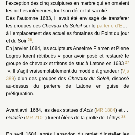
l’exception des cinq sculptures en marbre qui en ornaient
les niches intérieures, tout son décor fut sacrifié.
Dès l’automne 1683, il avait été envisagé de transférer
les groupes des
Chevaux du Soleil
sur le
parterre d’Eau
,
à l’emplacement des actuelles fontaines du Point du jour
26
et du Soir
.
En janvier 1684, les sculpteurs Anselme Flamen et Pierre
Legros furent rétribués « pour avoir posé et restauré le
27
groupe de chevaux et tritons de stuc à Latone en 1683
». Il s’agit vraisemblablement du modèle à grandeur (
Vjs
389
) d’un des groupes des
Chevaux du Soleil
, disposé
au-dessus du parterre de Latone en guise de
préfiguration.
Avant avril 1684, les deux statues d’
Acis
(
MR 1884
) et de
28
Galatée
(
MR 2101
) furent ôtées de la grotte de Téthys
.
En avril 1684, après l’abandon du projet d’installer les