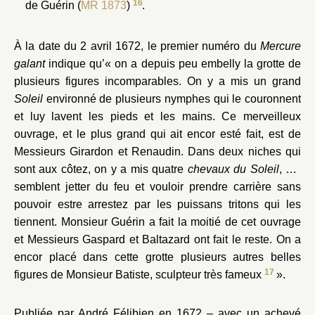
16
de Guérin (
MR 1873
)
.
À la date du 2 avril 1672, le premier numéro du
Mercure
galant
indique qu’« on a depuis peu embelly la grotte de
plusieurs figures incomparables. On y a mis un grand
Soleil
environné de plusieurs nymphes qui le couronnent
et luy lavent les pieds et les mains. Ce merveilleux
ouvrage, et le plus grand qui ait encor esté fait, est de
Messieurs Girardon et Renaudin. Dans deux niches qui
sont aux côtez, on y a mis quatre
chevaux du Soleil
, qui
semblent jetter du feu et vouloir prendre carrière sans
pouvoir estre arrestez par les puissans tritons qui les
tiennent. Monsieur Guérin a fait la moitié de cet ouvrage
et Messieurs Gaspard et Baltazard ont fait le reste. On a
encor placé dans cette grotte plusieurs autres belles
17
figures de Monsieur Batiste, sculpteur très fameux
».
Publiée par André Félibien en 1672 – avec un achevé