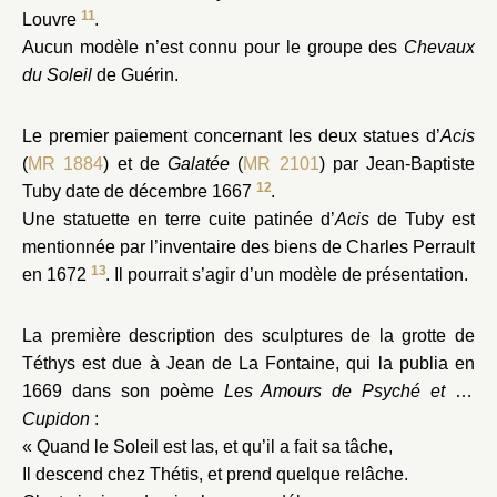
11
Louvre
.
Aucun modèle n’est connu pour le groupe des
Chevaux
du Soleil
de Guérin.
Le premier paiement concernant les deux statues d’
Acis
(
MR 1884
) et de
Galatée
(
MR 2101
) par Jean-Baptiste
12
Tuby date de décembre 1667
.
Une statuette en terre cuite patinée d’
Acis
de Tuby est
mentionnée par l’inventaire des biens de Charles Perrault
13
en 1672
. Il pourrait s’agir d’un modèle de présentation.
La première description des sculptures de la grotte de
Téthys est due à Jean de La Fontaine, qui la publia en
1669 dans son poème
Les Amours de Psyché et de
Cupidon
:
« Quand le Soleil est las, et qu’il a fait sa tâche,
Il descend chez Thétis, et prend quelque relâche.