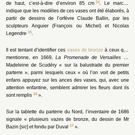
34
de haut, c’est-à-dire d’environ 85 cm
. Le marché
indique que les modèles de ces vases ont été élaborés, à
partir de dessins de l’orfèvre Claude Ballin, par les
sculpteurs Anguier (François ou Michel) et Nicolas
35
Legendre
.
Il est tentant d’identifier ces
vases de bronze
à ceux que
mentionne, en 1669,
La Promenade de Versailles
de
Madeleine de Scudéry « sur la balustrade du premier
parterre », parmi lesquels ceux « où l’on voit de petits
enfans appuyez sur les ances des vases, qui, avec une
attention enfantine, semblent admirer les fleurs dont ils
36
sont remplis
».
Sur la tablette du parterre du Nord, l’inventaire de 1686
signale « plusieurs vazes de bronze, du dessin de Mr
37
Bazin [
sic
] et fondu par Duval
».