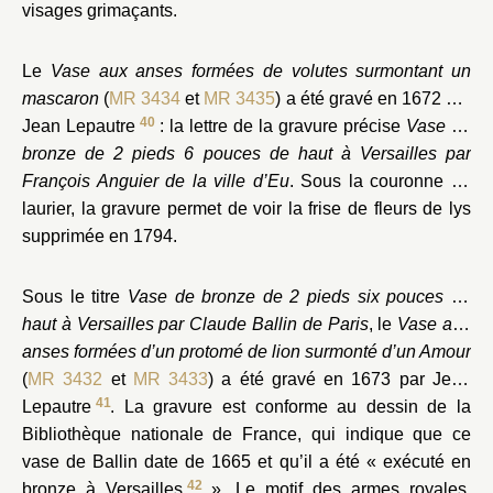
visages grimaçants.
Le
Vase aux anses formées de volutes surmontant un
mascaron
(
MR 3434
et
MR 3435
) a été gravé en 1672 par
40
Jean Lepautre
: la lettre de la gravure précise
Vase de
bronze de 2 pieds 6 pouces de haut à Versailles par
François Anguier de la ville d’Eu
. Sous la couronne de
laurier, la gravure permet de voir la frise de fleurs de lys
supprimée en 1794.
Sous le titre
Vase de bronze de 2 pieds six pouces de
haut à Versailles par Claude Ballin de Paris
, le
Vase aux
anses formées d’un protomé de lion surmonté d’un Amour
(
MR 3432
et
MR 3433
) a été gravé en 1673 par Jean
41
Lepautre
. La gravure est conforme au dessin de la
Bibliothèque nationale de France, qui indique que ce
vase de Ballin date de 1665 et qu’il a été « exécuté en
42
bronze à Versailles
». Le motif des armes royales,