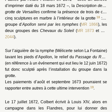
d’imprimer daté du 18 mars 1672 –, la
Description de la
grotte de Versailles
confirme la présence de trois de ces
18
cinq sculptures en marbre à l’intérieur de la grotte
: le
groupe d’
Apollon servi par les nymphes
(
MR 1866
), les
deux groupes des
Chevaux du Soleil
(
MR 1873
et
MR
2044
).
Sur l’aiguière de la nymphe (Mélicerte selon La Fontaine)
lavant les pieds d’Apollon, le relief du
Passage du Rhin
(en référence à un événement qui eut lieu le 12 juin 1672)
fut donc sculpté après l’installation du groupe dans la
grotte.
Les paiements d’août et septembre 1673 pourraient se
19
rapporter entre autres à cette ultime intervention
.
Le 17 juillet 1672, Colbert écrivit à Louis XIV, alors en
campagne dans les Flandres, pour lui donner des