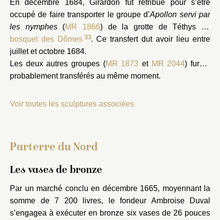
En décembre 1684, Girardon fut rétribué pour s’être
occupé de faire transporter le groupe d’
Apollon servi par
les nymphes
(
MR 1866
) de la grotte de Téthys au
33
bosquet des Dômes
. Ce transfert dut avoir lieu entre
juillet et octobre 1684.
Les deux autres groupes (
MR 1873
et
MR 2044
) furent
probablement transférés au même moment.
Voir toutes les sculptures associées
Parterre du Nord
Les vases de bronze
Par un marché conclu en décembre 1665, moyennant la
somme de 7 200 livres, le fondeur Ambroise Duval
s’engagea à exécuter en bronze six vases de 26 pouces