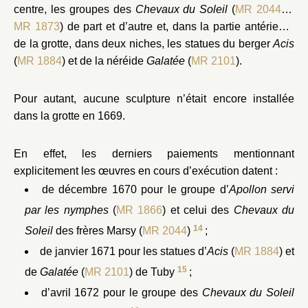
centre, les groupes des
Chevaux du Soleil
(
MR 2044
et
MR 1873
) de part et d’autre et, dans la partie antérieure
de la grotte, dans deux niches, les statues du berger
Acis
(
MR 1884
) et de la néréide
Galatée
(
MR 2101
).
Pour autant, aucune sculpture n’était encore installée
dans la grotte en 1669.
En effet, les derniers paiements mentionnant
explicitement les œuvres en cours d’exécution datent :
de décembre 1670 pour le groupe d’
Apollon servi
par les nymphes
(
MR 1866
) et celui des
Chevaux du
14
Soleil
des frères Marsy (
MR 2044
)
;
de janvier 1671 pour les statues d’
Acis
(
MR 1884
) et
15
de
Galatée
(
MR 2101
) de Tuby
;
d’avril 1672 pour le groupe des
Chevaux du Soleil