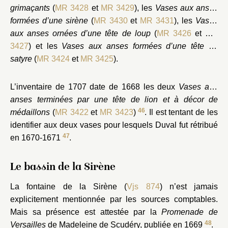
grimaçants
(
MR 3428
et
MR 3429
), les
Vases aux anses
formées d’une sirène
(
MR 3430
et
MR 3431
), les
Vases
aux anses ornées d’une tête de loup
(
MR 3426
et
MR
3427
) et les
Vases aux anses formées d’une tête de
satyre
(
MR 3424
et
MR 3425
).
L’inventaire de 1707 date de 1668 les deux
Vases aux
anses terminées par une tête de lion et à décor de
46
médaillons
(
MR 3422
et
MR 3423
)
. Il est tentant de les
identifier aux deux vases pour lesquels Duval fut rétribué
47
en 1670-1671
.
Le bassin de la Sirène
La fontaine de la Sirène (
Vjs 874
) n’est jamais
explicitement mentionnée par les sources comptables.
Mais sa présence est attestée par la
Promenade de
48
Versailles
de Madeleine de Scudéry, publiée en 1669
.