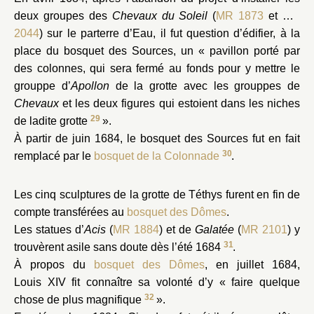
deux groupes des
Chevaux du Soleil
(
MR 1873
et
MR
2044
) sur le parterre d’Eau, il fut question d’édifier, à la
place du bosquet des Sources, un « pavillon porté par
des colonnes, qui sera fermé au fonds pour y mettre le
grouppe d’
Apollon
de la grotte avec les grouppes de
Chevaux
et les deux figures qui estoient dans les niches
29
de ladite grotte
».
À partir de juin 1684, le bosquet des Sources fut en fait
30
remplacé par le
bosquet de la Colonnade
.
Les cinq sculptures de la grotte de Téthys furent en fin de
compte transférées au
bosquet des Dômes
.
Les statues d’
Acis
(
MR 1884
) et de
Galatée
(
MR 2101
) y
31
trouvèrent asile sans doute dès l’été 1684
.
À propos du
bosquet des Dômes
, en juillet 1684,
Louis XIV fit connaître sa volonté d’y « faire quelque
32
chose de plus magnifique
».