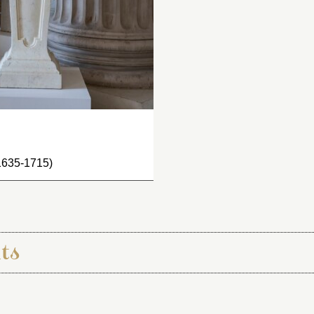
(1635-1715)
ts
ication :