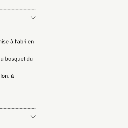
ice
mise à l’abri en
 du bosquet du
lon, à