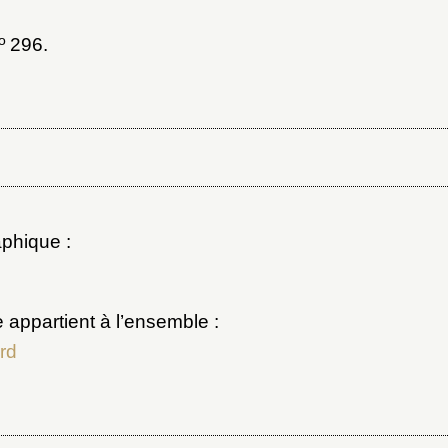
er et ajouter
o
296.
phique :
e appartient à l’ensemble :
rd