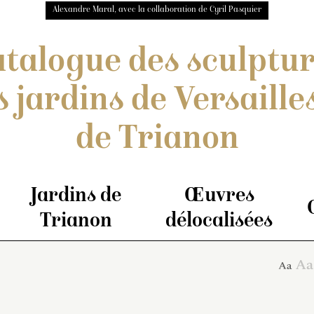
Alexandre Maral, avec la collaboration de Cyril Pasquier
talogue des sculptu
s jardins de Versailles
de Trianon
Jardins de
Œuvres
Trianon
délocalisées