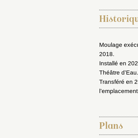
Choi
Historiq
Nom d
C
Moulage exécut
2018.
Installé en 20
Théâtre d’Eau
Val
M
Transféré en 2
l’emplacement 
Nouve
Plans