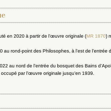
x du dossier où ajouter la not
Connexion
ue
u dossier
ourriel
é en 2020 à partir de l’œuvre originale (
MR 1870
) 
20 au rond-point des Philosophes, à l’est de l’entrée
.
ider
ot de passe
022 au nord de l’entrée du bosquet des Bains d’Apol
occupé par l’œuvre originale jusqu’en 1939.
au dossier
Vous n'êtes pas encore inscrit ?
Créer un compte
Envoyer
Vous avez oublié votre mot de passe ?
Cliquez ici