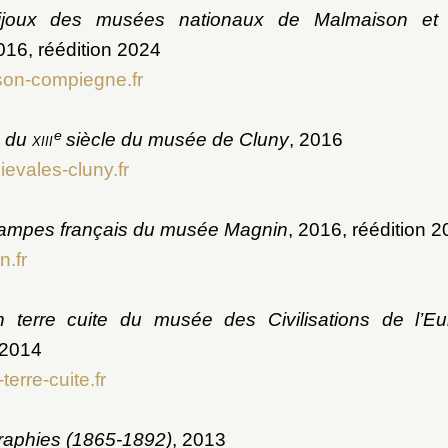
ijoux des musées nationaux de Malmaison et
016, réédition 2024
son-compiegne.fr
e
s du
xiii
siècle du musée de Cluny
, 2016
evales-cluny.fr
tampes français du musée Magnin
, 2016, réédition 
.fr
en terre cuite du musée des Civilisations de l’E
 2014
terre-cuite.fr
raphies (1865-1892)
, 2013