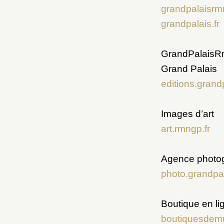
grandpalaisrmn
grandpalais.fr
GrandPalaisRm
Grand Palais
editions.grand
Images d’art
art.rmngp.fr
Agence photo
photo.grandpal
Boutique en li
boutiquesdemu