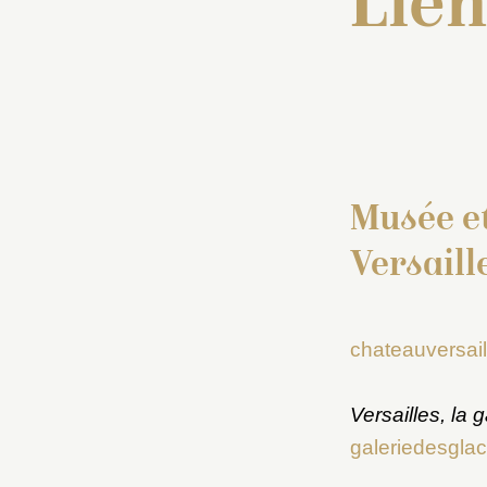
Lien
Musée e
Versaill
chateauversaill
Versailles, la
galeriedesglace