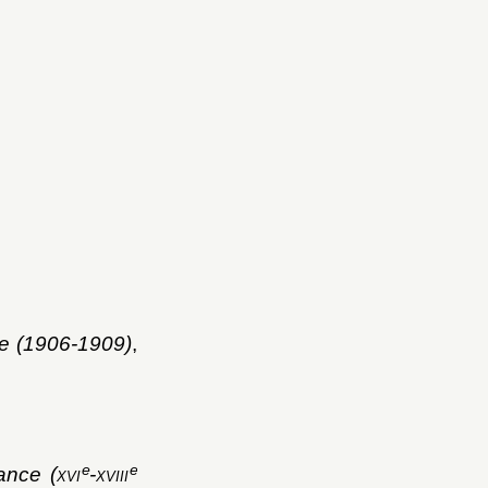
le (1906-1909)
,
e
e
ance (
xvi
-
xviii