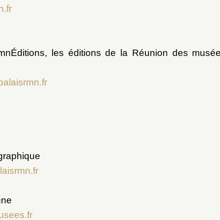
.fr
nÉditions, les éditions de la Réunion des musé
palaisrmn.fr
graphique
aisrmn.fr
gne
sees.fr