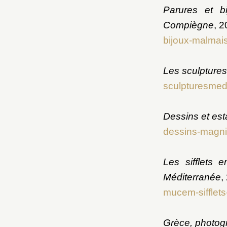
Parures et b
Compiègne
, 2
bijoux-malmai
Les sculpture
sculpturesmedi
Dessins et es
dessins-magnin
Les sifflets 
Méditerranée
,
mucem-sifflets-
Grèce, photog