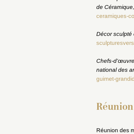
de Céramique,
ceramiques-co
Décor sculpté 
sculpturesversa
Chefs-d’œuvr
national des a
guimet-grandidi
Réunion
Réunion des m