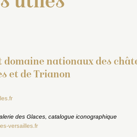
s utiles
t domaine nationaux des chât
es et de Trianon
es.fr
 galerie des Glaces, catalogue iconographique
s-versailles.fr