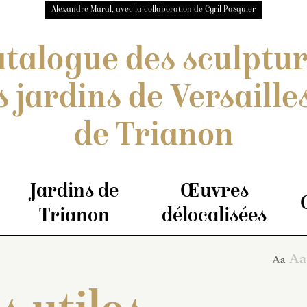
Alexandre Maral, avec la collaboration de Cyril Pasquier
talogue des sculptu
s jardins de Versailles
de Trianon
Jardins de
Œuvres
Trianon
délocalisées