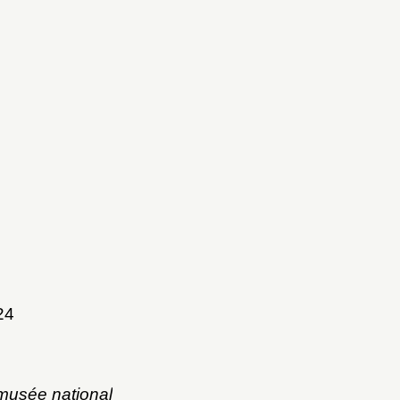
24
musée national