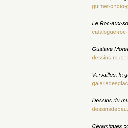
guimet-photo-g
Le Roc-aux-sor
catalogue-roc-
Gustave Morea
dessins-musee
Versailles, la
galeriedesglace
Dessins du mu
dessinsdepau.
Céramiques co