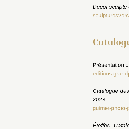
Décor sculpté 
sculpturesversa
Catalogu
Présentation d
editions.grandp
Catalogue des 
2023
guimet-photo-pe
Étoffes. Cata