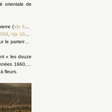
ié orientale de
erre (
Vjs 635
,
1059
,
Vjs 1060
,
r le parterre à
nt « les douze
années 1660, le
à fleurs.