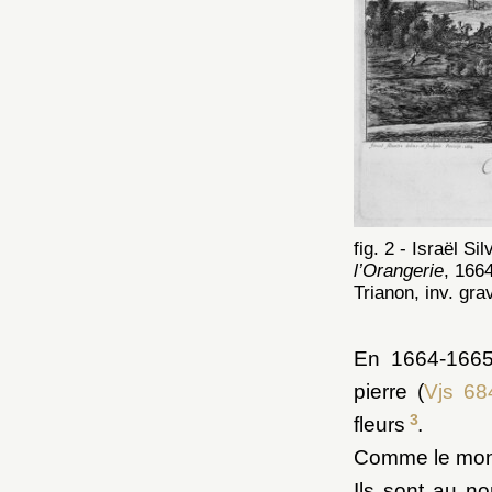
fig. 2 - Israël Si
l’Orangerie
, 166
Trianon, inv. g
En 1664-1665
pierre (
Vjs 68
3
fleurs
.
Comme le montr
Ils sont au n