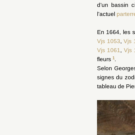
d’un bassin ci
l’actuel
parterr
En 1664, les 
Vjs 1053
,
Vjs
Vjs 1061
,
Vjs
1
fleurs
.
Selon Georges
signes du zod
tableau de Pier