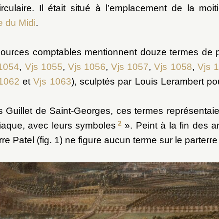
rculaire. Il était situé à l’emplacement de la moit
e du Midi
.
sources comptables mentionnent douze termes de pi
 1054
,
Vjs 1055
,
Vjs 1056
,
Vjs 1057
,
Vjs 1058
,
Vjs 
 1062
et
Vjs 1063
), sculptés par Louis Lerambert pou
 Guillet de Saint-Georges, ces termes représentaie
2
iaque, avec leurs symboles
». Peint à la fin des 
re Patel (fig. 1) ne figure aucun terme sur le parterre 