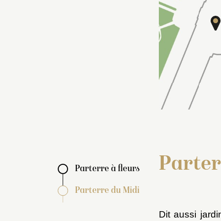
osquet de la Reine
Parterr
Parterre à fleurs
Parterre du Midi
Dit aussi jard