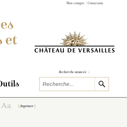
Mon compte
Connexion
Bosquet de l’Arc de triomphe
res
Pyramide et Bain des nymphes
 et
rre du Nord
>
Recherche avancée
Outils
Imprimer