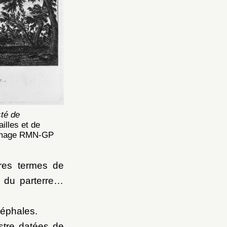
sté de
illes et de
/ image RMN-GP
res termes de
 du parterre à
céphales.
stre datées de