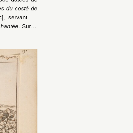
es du costé de
c
], servant de
nchantée
. Sur le