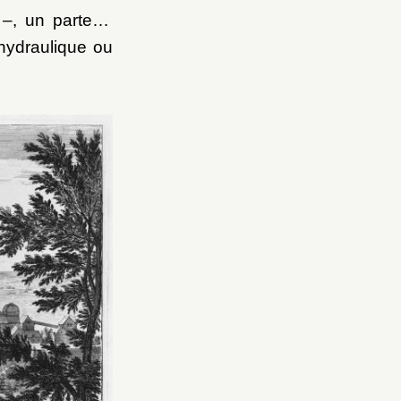
–, un parterre
hydraulique ou