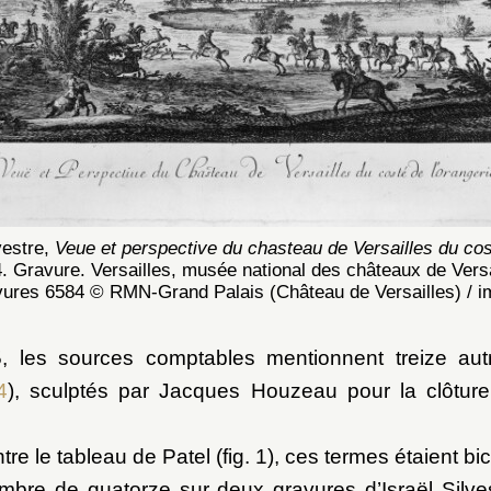
lvestre,
Veue et perspective du chasteau de Versailles du co
4. Gravure. Versailles, musée national des châteaux de Versa
ravures 6584 © RMN-Grand Palais (Château de Versailles) 
, les sources comptables mentionnent treize aut
4
), sculptés par Jacques Houzeau pour la clôture
e le tableau de Patel (fig. 1), ces termes étaient bi
ombre de quatorze sur deux gravures d’Israël Silve