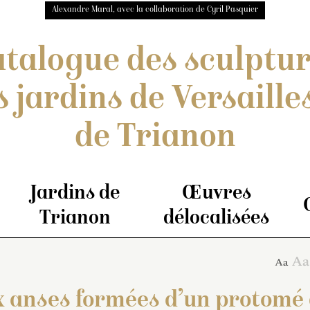
Alexandre Maral, avec la collaboration de Cyril Pasquier
talogue des sculptu
s jardins de Versailles
de Trianon
Jardins de
Œuvres
Trianon
délocalisées
 anses formées d’un protomé 