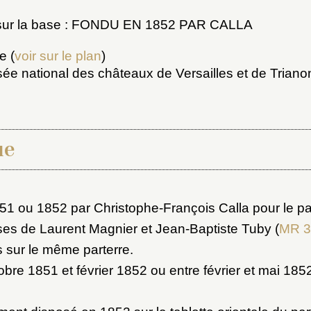
 sur la base : FONDU EN 1852 PAR CALLA
e (
voir sur le plan
)
sée national des châteaux de Versailles et de Triano
ue
x du dossier où ajouter la not
Connexion
1 ou 1852 par Christophe-François Calla pour le par
u dossier
ses de Laurent Magnier et Jean-Baptiste Tuby (
MR 3
ourriel
s sur le même parterre.
tobre 1851 et février 1852 ou entre février et mai 18
ider