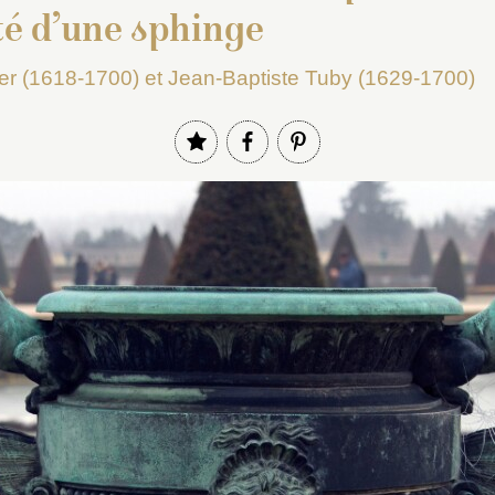
é d’une sphinge
er (1618-1700) et Jean-Baptiste Tuby (1629-1700)