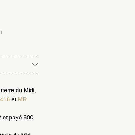
n
Fermer
Fermer
ice
terre du Midi,
416
et
MR
52 et payé 500