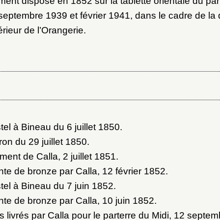
ent disposé en 1852 sur la tablette orientale du part
ot de passe
septembre 1939 et février 1941, dans le cadre de la
térieur de l’Orangerie.
au dossier
Vous n'êtes pas encore inscrit ?
Créer un compte
Envoyer
Vous avez oublié votre mot de passe ?
Cliquez ici
er et ajouter
tel à Bineau du 6 juillet 1850
.
ron du 29 juillet 1850
.
ent de Calla, 2 juillet 1851
.
te de bronze par Calla, 12 février 1852
.
tel à Bineau du 7 juin 1852
.
te de bronze par Calla, 10 juin 1852
.
s livrés par Calla pour le parterre du Midi, 12 septe