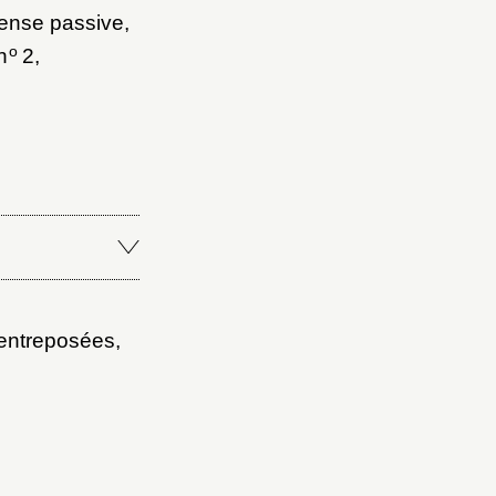
fense passive,
o
n
2,
 entreposées,