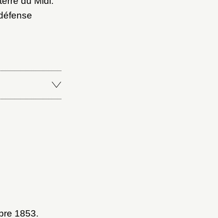
erre du Midi.
 défense
mbre 1853
.