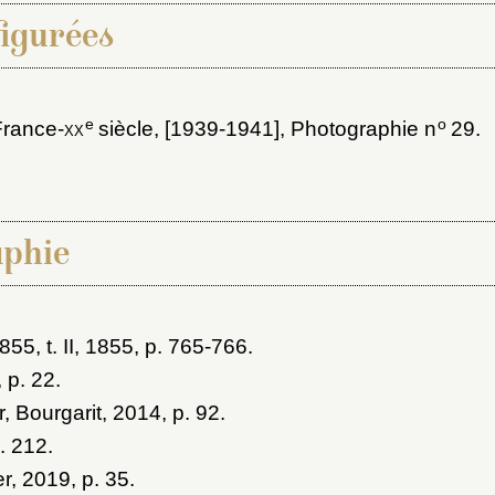
figurées
e
o
rance-
xx
siècle, [1939-1941]
, Photographie n
29.
aphie
1855
, t. II, 1855, p. 765-766.
, p. 22.
, Bourgarit, 2014
, p. 92.
p. 212.
er, 2019
, p. 35.