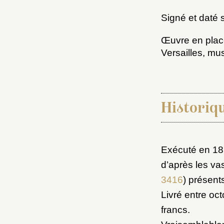
Signé et daté
Œuvre en plac
Versailles, mu
Historiq
Choi
Exécuté en 185
Nom d
d’après les va
C
3416
) présent
Livré entre oc
francs.
Val