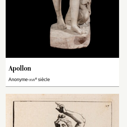
Apollon
e
Anonyme-
xvii
siècle