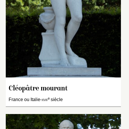
Cléopâtre mourant
e
France ou Italie-
xvii
siècle