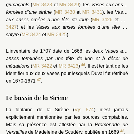
grimaçants
(
MR 3428
et
MR 3429
), les
Vases aux anses
formées d’une sirène
(
MR 3430
et
MR 3431
), les
Vases
aux anses ornées d’une tête de loup
(
MR 3426
et
MR
3427
) et les
Vases aux anses formées d’une tête de
satyre
(
MR 3424
et
MR 3425
).
L’inventaire de 1707 date de 1668 les deux
Vases aux
anses terminées par une tête de lion et à décor de
46
médaillons
(
MR 3422
et
MR 3423
)
. Il est tentant de les
identifier aux deux vases pour lesquels Duval fut rétribué
47
en 1670-1671
.
Le bassin de la Sirène
La fontaine de la Sirène (
Vjs 874
) n’est jamais
explicitement mentionnée par les sources comptables.
Mais sa présence est attestée par la
Promenade de
48
Versailles
de Madeleine de Scudéry, publiée en 1669
.