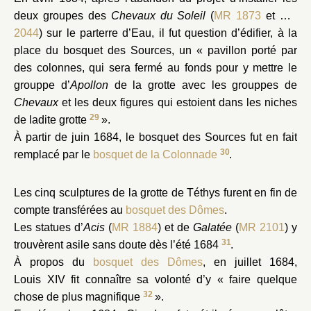
deux groupes des
Chevaux du Soleil
(
MR 1873
et
MR
2044
) sur le parterre d’Eau, il fut question d’édifier, à la
place du bosquet des Sources, un « pavillon porté par
des colonnes, qui sera fermé au fonds pour y mettre le
grouppe d’
Apollon
de la grotte avec les grouppes de
Chevaux
et les deux figures qui estoient dans les niches
29
de ladite grotte
».
À partir de juin 1684, le bosquet des Sources fut en fait
30
remplacé par le
bosquet de la Colonnade
.
Les cinq sculptures de la grotte de Téthys furent en fin de
compte transférées au
bosquet des Dômes
.
Les statues d’
Acis
(
MR 1884
) et de
Galatée
(
MR 2101
) y
31
trouvèrent asile sans doute dès l’été 1684
.
À propos du
bosquet des Dômes
, en juillet 1684,
Louis XIV fit connaître sa volonté d’y « faire quelque
32
chose de plus magnifique
».