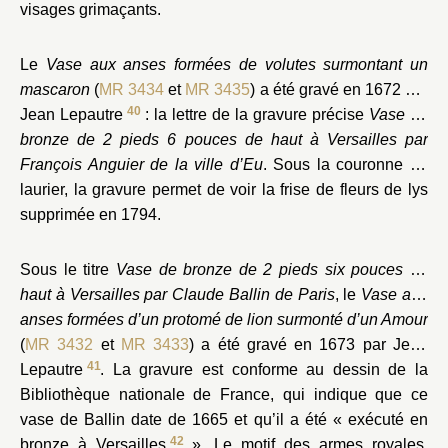
visages grimaçants.
Le
Vase aux anses formées de volutes surmontant un
mascaron
(
MR 3434
et
MR 3435
) a été gravé en 1672 par
40
Jean Lepautre
: la lettre de la gravure précise
Vase de
bronze de 2 pieds 6 pouces de haut à Versailles par
François Anguier de la ville d’Eu
. Sous la couronne de
laurier, la gravure permet de voir la frise de fleurs de lys
supprimée en 1794.
Sous le titre
Vase de bronze de 2 pieds six pouces de
haut à Versailles par Claude Ballin de Paris
, le
Vase aux
anses formées d’un protomé de lion surmonté d’un Amour
(
MR 3432
et
MR 3433
) a été gravé en 1673 par Jean
41
Lepautre
. La gravure est conforme au dessin de la
Bibliothèque nationale de France, qui indique que ce
vase de Ballin date de 1665 et qu’il a été « exécuté en
42
bronze à Versailles
». Le motif des armes royales,