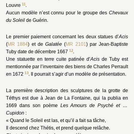
11
Louvre
.
Aucun modèle n’est connu pour le groupe des
Chevaux
du Soleil
de Guérin.
Le premier paiement concernant les deux statues d’
Acis
(
MR 1884
) et de
Galatée
(
MR 2101
) par Jean-Baptiste
12
Tuby date de décembre 1667
.
Une statuette en terre cuite patinée d’
Acis
de Tuby est
mentionnée par l’inventaire des biens de Charles Perrault
13
en 1672
. Il pourrait s’agir d’un modèle de présentation.
La première description des sculptures de la grotte de
Téthys est due à Jean de La Fontaine, qui la publia en
1669 dans son poème
Les Amours de Psyché et de
Cupidon
:
« Quand le Soleil est las, et qu’il a fait sa tâche,
Il descend chez Thétis, et prend quelque relâche.