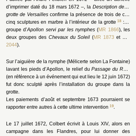
d’imprimer daté du 18 mars 1672 –, la
Description de la
grotte de Versailles
confirme la présence de trois de ces
18
cinq sculptures en marbre à l’intérieur de la grotte
: le
groupe d’
Apollon servi par les nymphes
(
MR 1866
), les
deux groupes des
Chevaux du Soleil
(
MR 1873
et
MR
2044
).
Sur l’aiguière de la nymphe (Mélicerte selon La Fontaine)
lavant les pieds d’Apollon, le relief du
Passage du Rhin
(en référence à un événement qui eut lieu le 12 juin 1672)
fut donc sculpté après l’installation du groupe dans la
grotte.
Les paiements d’août et septembre 1673 pourraient se
19
rapporter entre autres à cette ultime intervention
.
Le 17 juillet 1672, Colbert écrivit à Louis XIV, alors en
campagne dans les Flandres, pour lui donner des