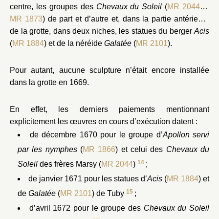
centre, les groupes des
Chevaux du Soleil
(
MR 2044
et
MR 1873
) de part et d’autre et, dans la partie antérieure
de la grotte, dans deux niches, les statues du berger
Acis
(
MR 1884
) et de la néréide
Galatée
(
MR 2101
).
Pour autant, aucune sculpture n’était encore installée
dans la grotte en 1669.
En effet, les derniers paiements mentionnant
explicitement les œuvres en cours d’exécution datent :
de décembre 1670 pour le groupe d’
Apollon servi
par les nymphes
(
MR 1866
) et celui des
Chevaux du
14
Soleil
des frères Marsy (
MR 2044
)
;
de janvier 1671 pour les statues d’
Acis
(
MR 1884
) et
15
de
Galatée
(
MR 2101
) de Tuby
;
d’avril 1672 pour le groupe des
Chevaux du Soleil