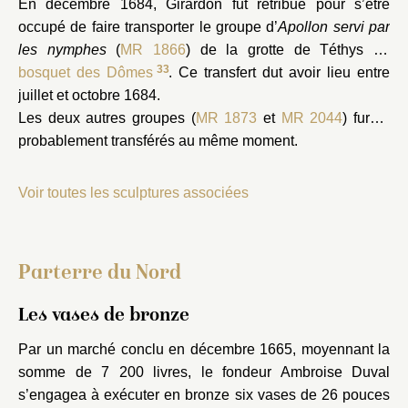
En décembre 1684, Girardon fut rétribué pour s’être
occupé de faire transporter le groupe d’
Apollon servi par
les nymphes
(
MR 1866
) de la grotte de Téthys au
33
bosquet des Dômes
. Ce transfert dut avoir lieu entre
juillet et octobre 1684.
Les deux autres groupes (
MR 1873
et
MR 2044
) furent
probablement transférés au même moment.
Voir toutes les sculptures associées
Parterre du Nord
Les vases de bronze
Par un marché conclu en décembre 1665, moyennant la
somme de 7 200 livres, le fondeur Ambroise Duval
s’engagea à exécuter en bronze six vases de 26 pouces