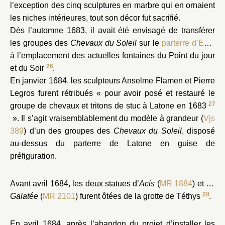
l’exception des cinq sculptures en marbre qui en ornaient
les niches intérieures, tout son décor fut sacrifié.
Dès l’automne 1683, il avait été envisagé de transférer
les groupes des
Chevaux du Soleil
sur le
parterre d’Eau
,
à l’emplacement des actuelles fontaines du Point du jour
26
et du Soir
.
En janvier 1684, les sculpteurs Anselme Flamen et Pierre
Legros furent rétribués « pour avoir posé et restauré le
27
groupe de chevaux et tritons de stuc à Latone en 1683
». Il s’agit vraisemblablement du modèle à grandeur (
Vjs
389
) d’un des groupes des
Chevaux du Soleil
, disposé
au-dessus du parterre de Latone en guise de
préfiguration.
Avant avril 1684, les deux statues d’
Acis
(
MR 1884
) et de
28
Galatée
(
MR 2101
) furent ôtées de la grotte de Téthys
.
En avril 1684, après l’abandon du projet d’installer les