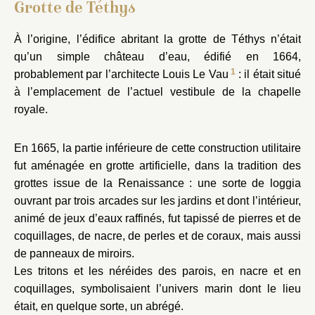
Grotte de Téthys
À l’origine, l’édifice abritant la grotte de Téthys n’était
qu’un simple château d’eau, édifié en 1664,
1
probablement par l’architecte Louis Le Vau
: il était situé
à l’emplacement de l’actuel vestibule de la chapelle
Parterre du Midi
royale.
En 1665, la partie inférieure de cette construction utilitaire
fut aménagée en grotte artificielle, dans la tradition des
grottes issue de la Renaissance : une sorte de loggia
ouvrant par trois arcades sur les jardins et dont l’intérieur,
animé de jeux d’eaux raffinés, fut tapissé de pierres et de
e l’Orangerie
coquillages, de nacre, de perles et de coraux, mais aussi
de panneaux de miroirs.
Les tritons et les néréides des parois, en nacre et en
coquillages, symbolisaient l’univers marin dont le lieu
était, en quelque sorte, un abrégé.