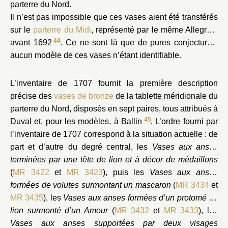
parterre du Nord.
Il n’est pas impossible que ces vases aient été transférés
sur le
parterre du Midi
, représenté par le même Allegrain
44
avant 1692
. Ce ne sont là que de pures conjectures,
aucun modèle de ces vases n’étant identifiable.
L’inventaire de 1707 fournit la première description
précise des
vases de bronze
de la tablette méridionale du
parterre du Nord, disposés en sept paires, tous attribués à
45
Duval et, pour les modèles, à Ballin
. L’ordre fourni par
l’inventaire de 1707 correspond à la situation actuelle : de
part et d’autre du degré central, les
Vases aux anses
terminées par une tête de lion et à décor de médaillons
(
MR 3422
et
MR 3423
), puis les
Vases aux anses
formées de volutes surmontant un mascaron
(
MR 3434
et
MR 3435
), les
Vases aux anses formées d’un protomé de
lion surmonté d’un Amour
(
MR 3432
et
MR 3433
), les
Vases aux anses supportées par deux visages