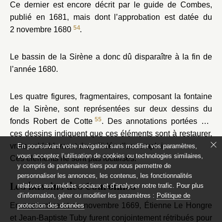
Ce dernier est encore décrit par le guide de Combes,
publié en 1681, mais dont l’approbation est datée du
54
2 novembre 1680
.
Le bassin de la Sirène a donc dû disparaître à la fin de
l’année 1680.
Les quatre figures, fragmentaires, composant la fontaine
de la Sirène, sont représentées sur deux dessins du
55
fonds Robert de Cotte
. Des annotations portées sur
ces dessins indiquent que ces éléments sont à restaurer,
vraisemblablement dans l’idée d’un remploi.
En poursuivant votre navigation sans modifier vos paramètres,
vous acceptez l’utilisation de cookies ou technologies similaires,
Ces éléments ne sont pas localisés.
y compris de partenaires tiers pour nous permettre de
personnaliser les annonces, les contenus, les fonctionnalités
Les bassins des Couronnes
relatives aux médias sociaux et d’analyser notre trafic. Pour plus
d’information, gérer ou modifier les paramètres :
Politique de
En septembre et en novembre 1669, Étienne Le Hongre
protection des données
et Jean-Baptiste Tuby furent conjointement rétribués pour