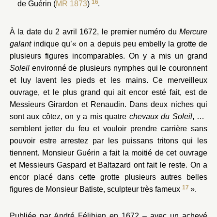
16
de Guérin (
MR 1873
)
.
À la date du 2 avril 1672, le premier numéro du
Mercure
galant
indique qu’« on a depuis peu embelly la grotte de
plusieurs figures incomparables. On y a mis un grand
Soleil
environné de plusieurs nymphes qui le couronnent
et luy lavent les pieds et les mains. Ce merveilleux
ouvrage, et le plus grand qui ait encor esté fait, est de
Messieurs Girardon et Renaudin. Dans deux niches qui
sont aux côtez, on y a mis quatre
chevaux du Soleil
, qui
semblent jetter du feu et vouloir prendre carrière sans
pouvoir estre arrestez par les puissans tritons qui les
tiennent. Monsieur Guérin a fait la moitié de cet ouvrage
et Messieurs Gaspard et Baltazard ont fait le reste. On a
encor placé dans cette grotte plusieurs autres belles
17
figures de Monsieur Batiste, sculpteur très fameux
».
Publiée par André Félibien en 1672 – avec un achevé