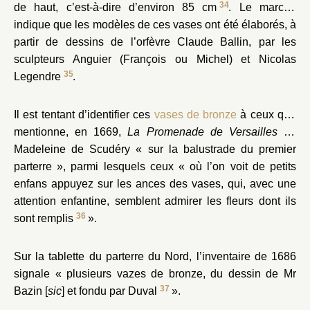
34
de haut, c’est-à-dire d’environ 85 cm
. Le marché
indique que les modèles de ces vases ont été élaborés, à
partir de dessins de l’orfèvre Claude Ballin, par les
sculpteurs Anguier (François ou Michel) et Nicolas
35
Legendre
.
Il est tentant d’identifier ces
vases de bronze
à ceux que
mentionne, en 1669,
La Promenade de Versailles
de
Madeleine de Scudéry « sur la balustrade du premier
parterre », parmi lesquels ceux « où l’on voit de petits
enfans appuyez sur les ances des vases, qui, avec une
attention enfantine, semblent admirer les fleurs dont ils
36
sont remplis
».
Sur la tablette du parterre du Nord, l’inventaire de 1686
signale « plusieurs vazes de bronze, du dessin de Mr
37
Bazin [
sic
] et fondu par Duval
».