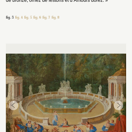
de bronze, ornez de festons et d’Amours dorez. »
fig. 3
fig. 4
fig. 5
fig. 6
fig. 7
fig. 8