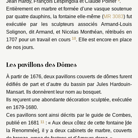
9
Jean Hardy, François Lespingola et Claude Poirier
.
Entièrement en marbre et formée d’une vasque soutenue
par quatre dauphins, la fontaine elle-même (
MR 3083
) fut
exécutée par les sculpteurs associés Armand-Louis
Solignon, dit Armand, et Nicolas Monthéan, rétribués en
10
1707 pour un travail en cours
. Elle est encore en place
de nos jours.
Les pavillons des Dômes
À partir de 1676, deux pavillons couverts de dômes furent
édifiés de part et d’autre du bassin par Jules Hardouin-
Mansart. Ils donnèrent leur nom au bosquet.
Ils reçurent une abondante décoration sculptée, exécutée
en 1679-1680.
Ces pavillons sont ainsi décrits par le guide de Combes,
11
publié en 1681
: « Aux deux côtez de cette fontaine [de
la Renommée], il y a deux cabinets de marbre, couverts