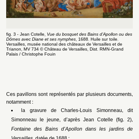
fig. 3 - Jean Cotelle,
Vue du bosquet des Bains d’Apollon ou des
fig
Dômes avec Diane et ses nymphes
, 1688. Huile sur toile.
ch
Versailles, musée national des châteaux de Versailles et de
na
Trianon, MV 734 © Château de Versailles, Dist. RMN-Grand
Ph
Palais / Christophe Fouin
© B
Ces pavillons sont représentés par plusieurs documents,
notamment :
la gravure de Charles-Louis Simonneau, dit
Simonneau le jeune, d’après Jean Cotelle (fig. 2),
Fontaine des Bains d’Apollon dans les jardins de
Versailles
, datée de 1688 ;