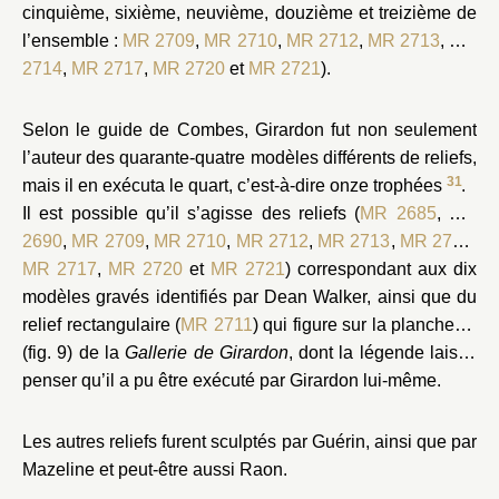
cinquième, sixième, neuvième, douzième et treizième de
l’ensemble :
MR 2709
,
MR 2710
,
MR 2712
,
MR 2713
,
MR
2714
,
MR 2717
,
MR 2720
et
MR 2721
).
Selon le guide de Combes, Girardon fut non seulement
l’auteur des quarante-quatre modèles différents de reliefs,
31
mais il en exécuta le quart, c’est-à-dire onze trophées
.
Il est possible qu’il s’agisse des reliefs (
MR 2685
,
MR
2690
,
MR 2709
,
MR 2710
,
MR 2712
,
MR 2713
,
MR 2714
,
MR 2717
,
MR 2720
et
MR 2721
) correspondant aux dix
modèles gravés identifiés par Dean Walker, ainsi que du
relief rectangulaire (
MR 2711
) qui figure sur la planche VI
(fig. 9) de la
Gallerie de Girardon
, dont la légende laisse
penser qu’il a pu être exécuté par Girardon lui-même.
Les autres reliefs furent sculptés par Guérin, ainsi que par
Mazeline et peut-être aussi Raon.