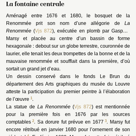
La fontaine centrale
Aménagé entre 1676 et 1680, le bosquet de la
la Colonnade
Renommée prit son nom d’une allégorie de
La
Renommée
(
Vjs 872
), exécutée en plomb par Gaspard
Marsy et placée au centre d’un bassin de forme
hexagonale : debout sur un globe terrestre, couronnée de
laurier, elle tenait les deux trompettes de la bonne et de la
mauvaise renommée et soufflait dans la première, d’où
sortait un grand jet d’eau.
Un dessin conservé dans le fonds Le Brun du
département des Arts graphiques du musée du Louvre
atteste la participation du premier peintre à l’élaboration
1
de l’œuvre
.
La statue de
La Renommée
(
Vjs 872
) est mentionnée
pour la première fois en 1676 par les sources
2
3
comptables
. Sa dorure fut prévue en 1677
. Marsy fut
encore rétribué en janvier 1680 pour l’ornement de son