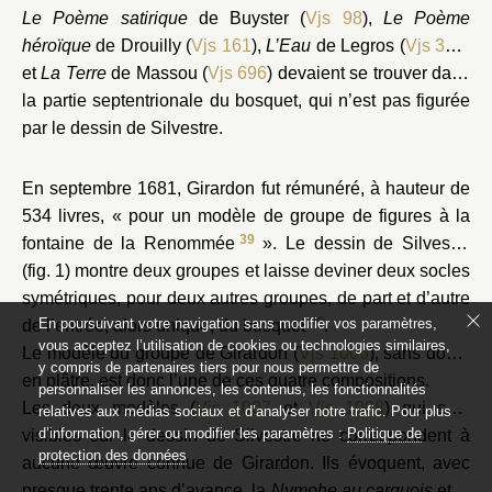
Le Poème satirique
de Buyster (
Vjs 98
),
Le Poème
héroïque
de Drouilly (
Vjs 161
),
L’Eau
de Legros (
Vjs 391
)
et
La Terre
de Massou (
Vjs 696
) devaient se trouver dans
la partie septentrionale du bosquet, qui n’est pas figurée
par le dessin de Silvestre.
En septembre 1681, Girardon fut rémunéré, à hauteur de
534 livres, « pour un modèle de groupe de figures à la
39
fontaine de la Renommée
». Le dessin de Silvestre
(fig. 1) montre deux groupes et laisse deviner deux socles
symétriques, pour deux autres groupes, de part et d’autre
40
En poursuivant votre navigation sans modifier vos paramètres,
de l’entrée, alors unique, du bosquet
.
vous acceptez l’utilisation de cookies ou technologies similaires,
Le modèle du groupe de Girardon (
Vjs 1006
), sans doute
y compris de partenaires tiers pour nous permettre de
en plâtre, est donc l’une de ces quatre compositions.
personnaliser les annonces, les contenus, les fonctionnalités
Les deux modèles (
Vjs 1007
et
Vjs 1008
) qui sont
relatives aux médias sociaux et d’analyser notre trafic. Pour plus
d’information, gérer ou modifier les paramètres :
Politique de
visibles sur le dessin de Silvestre ne correspondent à
protection des données
aucune œuvre connue de Girardon. Ils évoquent, avec
presque trente ans d’avance, la
Nymphe au carquois
et la