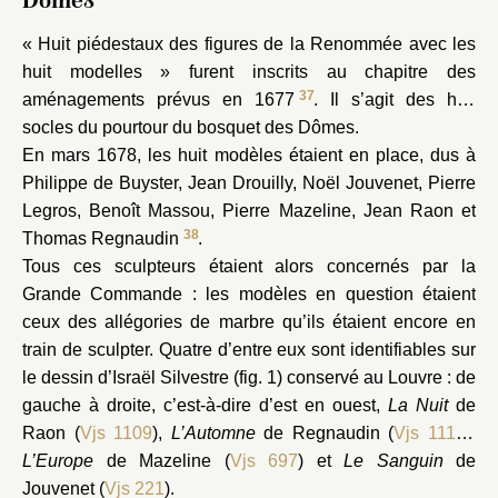
Dômes
« Huit piédestaux des figures de la Renommée avec les
huit modelles » furent inscrits au chapitre des
37
aménagements prévus en 1677
. Il s’agit des huit
socles du pourtour du bosquet des Dômes.
En mars 1678, les huit modèles étaient en place, dus à
Philippe de Buyster, Jean Drouilly, Noël Jouvenet, Pierre
Legros, Benoît Massou, Pierre Mazeline, Jean Raon et
38
Thomas Regnaudin
.
Tous ces sculpteurs étaient alors concernés par la
Grande Commande : les modèles en question étaient
ceux des allégories de marbre qu’ils étaient encore en
train de sculpter. Quatre d’entre eux sont identifiables sur
le dessin d’Israël Silvestre (fig. 1) conservé au Louvre : de
gauche à droite, c’est-à-dire d’est en ouest,
La Nuit
de
Raon (
Vjs 1109
),
L’Automne
de Regnaudin (
Vjs 1110
),
L’Europe
de Mazeline (
Vjs 697
) et
Le Sanguin
de
Jouvenet (
Vjs 221
).