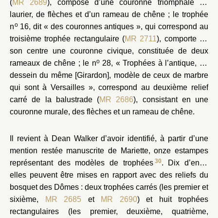
(
MR 2689
), composé d’une couronne triomphale de
laurier, de flèches et d’un rameau de chêne ; le trophée
o
n
16, dit « des couronnes antiques », qui correspond au
troisième trophée rectangulaire (
MR 2711
), comporte en
son centre une couronne civique, constituée de deux
o
rameaux de chêne ; le n
28, « Trophées à l’antique, du
dessein du même [Girardon], modèle de ceux de marbre
qui sont à Versailles », correspond au deuxième relief
carré de la balustrade (
MR 2686
), consistant en une
couronne murale, des flèches et un rameau de chêne.
Il revient à Dean Walker d’avoir identifié, à partir d’une
mention restée manuscrite de Mariette, onze estampes
30
représentant des modèles de trophées
. Dix d’entre
elles peuvent être mises en rapport avec des reliefs du
bosquet des Dômes : deux trophées carrés (les premier et
sixième,
MR 2685
et
MR 2690
) et huit trophées
rectangulaires (les premier, deuxième, quatrième,