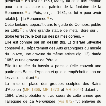
4
piédestal
. En février 1680, Marsy fut cette fois rétribué
Bosquet de la Girandole
Bassin de Saturne
pour la « sculpture du palmier de la fontaine de la
5
Renommée
». Puis, en juin 1681, ce fut « pour avoir
6
rétabli […] la Renommée
».
Cette fontaine apparaît dans le guide de Combes, publié
7
en 1681
: « Une grande statue de métail doré sur un
globe terrestre, le tout sur des palmes dorées. »
Elle est connue par un dessin (fig. 1) d’Israël Silvestre
conservé au département des Arts graphiques du musée
du Louvre, une gravure du même artiste (fig. 12), datée
1682, et une gravure de Pérelle.
Elle fut retirée du bassin « parce qu’elle couvroit une
partie des Bains d’Apollon et qu’elle empêchoit qu’on ne
8
les vist en entrant
».
La mise en place des groupes sculptés des Bains
d’Apollon (
MR 1866
,
MR 1873
et
MR 2044
) datant de
1684, c’est probablement au cours de cette année que
l’allégorie de
La Renommée
(
Vjs 872
) fut enlevée du