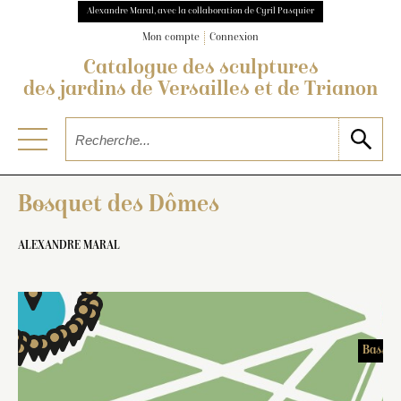
Alexandre Maral, avec la collaboration de Cyril Pasquier
Mon compte
Connexion
Catalogue des sculptures
Bosquet de l’Obélisque
des jardins de Versailles et de Trianon
Bosquet des Dômes
de l’Encelade
ALEXANDRE MARAL
Bassin 