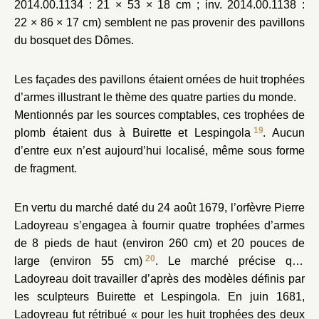
2014.00.1134 : 21 × 53 × 18 cm ; inv. 2014.00.1138 :
22 × 86 × 17 cm) semblent ne pas provenir des pavillons
du bosquet des Dômes.
Les façades des pavillons étaient ornées de huit trophées
d’armes illustrant le thème des quatre parties du monde.
Mentionnés par les sources comptables, ces trophées de
19
plomb étaient dus à Buirette et Lespingola
. Aucun
d’entre eux n’est aujourd’hui localisé, même sous forme
de fragment.
En vertu du marché daté du 24 août 1679, l’orfèvre Pierre
Ladoyreau s’engagea à fournir quatre trophées d’armes
de 8 pieds de haut (environ 260 cm) et 20 pouces de
20
large (environ 55 cm)
. Le marché précise que
Ladoyreau doit travailler d’après des modèles définis par
les sculpteurs Buirette et Lespingola. En juin 1681,
Ladoyreau fut rétribué « pour les huit trophées des deux