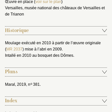
Œuvre en place (
voir sur le plan
)
Versailles, musée national des châteaux de Versailles et
Envoyer
de Trianon
Vous n'êtes pas encore inscrit ?
Créer un compte
Vous avez oublié votre mot de passe ?
Cliquez ici
Historique
Créer et ajouter
Moulage exécuté en 2010 à partir de l’œuvre originale
(
MR 2037
) mise à l’abri en 2009.
Intallé en 2010 au bosquet des Dômes.
Plans
o
Maral, 2019
, n
381.
Index