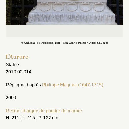
Fermer
Fermer
Choix du dossier où ajouter la
© Château de Versailles, Dist. RMN-Grand Palais / Didier Saulnier
notice
Connexion
L’Aurore
Nom du dossier
Statue
Courriel
2010.00.014
Réplique d’après
Philippe Magnier (1647-1715)
2009
Mot de passe
Valider
Résine chargée de poudre de marbre
H. 211 ; L. 115 ; P. 122 cm.
Nouveau dossier