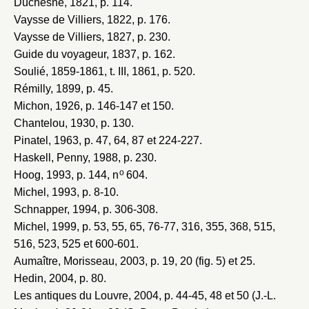
Duchesne, 1821
, p. 114.
Vaysse de Villiers, 1822
, p. 176.
Vaysse de Villiers, 1827
, p. 230.
Guide du voyageur, 1837
, p. 162.
Soulié, 1859-1861
, t. III, 1861, p. 520.
Rémilly, 1899
, p. 45.
Michon, 1926
, p. 146-147 et 150.
Chantelou, 1930
, p. 130.
Pinatel, 1963
, p. 47, 64, 87 et 224-227.
Haskell, Penny, 1988
, p. 230.
o
Hoog, 1993
, p. 144, n
604.
Michel, 1993
, p. 8-10.
Schnapper, 1994
, p. 306-308.
Michel, 1999
, p. 53, 55, 65, 76-77, 316, 355, 368, 515,
516, 523, 525 et 600-601.
Aumaître, Morisseau, 2003
, p. 19, 20 (fig. 5) et 25.
Hedin, 2004
, p. 80.
Les antiques du Louvre, 2004
, p. 44-45, 48 et 50 (J.-L.