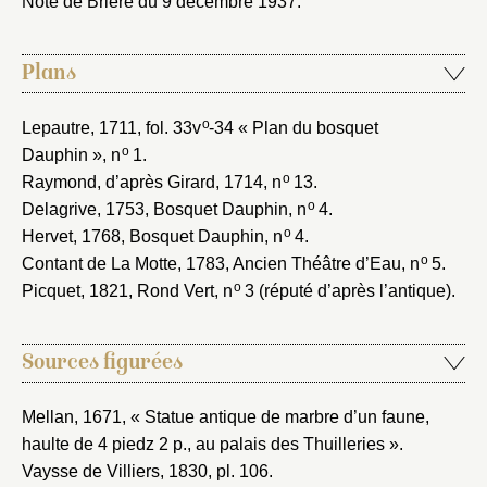
Note de Brière du 9 décembre 1937
.
Plans
o
Lepautre, 1711
, fol. 33v
-34 « Plan du bosquet
o
Dauphin », n
1.
o
Raymond, d’après Girard, 1714
, n
13.
o
Delagrive, 1753
, Bosquet Dauphin, n
4.
o
Hervet, 1768
, Bosquet Dauphin, n
4.
o
Contant de La Motte, 1783
, Ancien Théâtre d’Eau, n
5.
o
Picquet, 1821
, Rond Vert, n
3 (réputé d’après l’antique).
Sources figurées
Mellan, 1671
, « Statue antique de marbre d’un faune,
haulte de 4 piedz 2 p., au palais des Thuilleries ».
Vaysse de Villiers, 1830
, pl. 106.