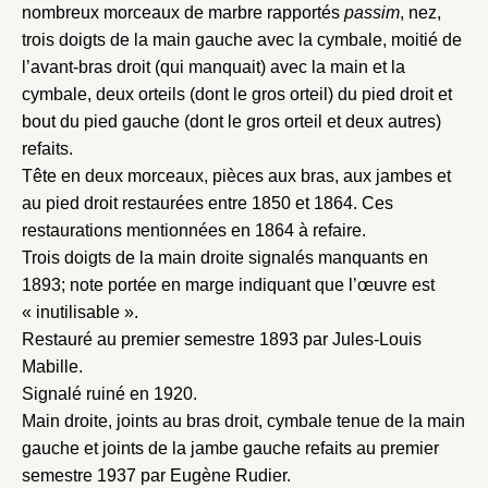
nombreux morceaux de marbre rapportés
passim
, nez,
trois doigts de la main gauche avec la cymbale, moitié de
l’avant-bras droit (qui manquait) avec la main et la
cymbale, deux orteils (dont le gros orteil) du pied droit et
bout du pied gauche (dont le gros orteil et deux autres)
refaits.
Fermer
Tête en deux morceaux, pièces aux bras, aux jambes et
Fermer
Choix du dossier où ajouter la
au pied droit restaurées entre 1850 et 1864. Ces
notice
restaurations mentionnées en 1864 à refaire.
Connexion
Trois doigts de la main droite signalés manquants en
Nom du dossier
1893; note portée en marge indiquant que l’œuvre est
Courriel
« inutilisable ».
Restauré au premier semestre 1893 par Jules-Louis
Mabille.
Signalé ruiné en 1920.
Mot de passe
Main droite, joints au bras droit, cymbale tenue de la main
Valider
gauche et joints de la jambe gauche refaits au premier
semestre 1937 par Eugène Rudier.