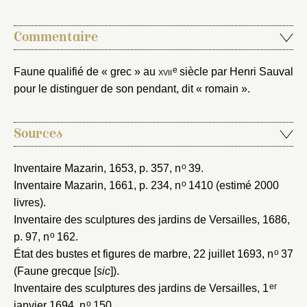
Nouveau dossier
Commentaire
Envoyer
e
Faune qualifié de « grec » au
xvii
siècle par Henri Sauval
Vous n'êtes pas encore inscrit ?
Créer un compte
pour le distinguer de son pendant, dit « romain ».
Vous avez oublié votre mot de passe ?
Cliquez ici
Créer et ajouter
Sources
o
Inventaire Mazarin, 1653
, p. 357, n
39.
o
Inventaire Mazarin, 1661
, p. 234, n
1410 (estimé 2000
livres).
Inventaire des sculptures des jardins de Versailles, 1686
,
o
p. 97, n
162.
o
État des bustes et figures de marbre, 22 juillet 1693
, n
37
(Faune grecque [
sic
]).
er
Inventaire des sculptures des jardins de Versailles, 1
o
janvier 1694
, n
150.