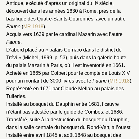
e
Antique, exécuté d’après un original du II
siècle,
découvert dans les années 1630 à Rome, près de la
basilique des Quatre-Saints-Couronnés, avec un autre
Faune
(
MR 1918
).
Acquis vers 1639 par le cardinal Mazarin avec l’autre
Faune
.
D’abord placé au « palais Cornaro dans le district de
Trévi » (Michel, 1999, p. 53), puis dans la galerie haute
du palais Mazarin à Paris, où il est inventorié en 1661.
Acheté en 1665 par Colbert pour le compte de Louis XIV
pour un montant de 3000 livres avec le
Faune
(
MR 1918
).
Représenté en 1671 par Claude Mellan au palais des
Tuileries.
Installé au bosquet du Dauphin entre 1681, l’œuvre
n’étant pas attestée par le guide de Combes, et 1686.
Transféré, suite à la destruction du bosquet du Dauphin,
dans la salle centrale du bosquet du Rond-Vert, à l’ouest.
Installé entre avril 1845 et août 1848 au bosquet des