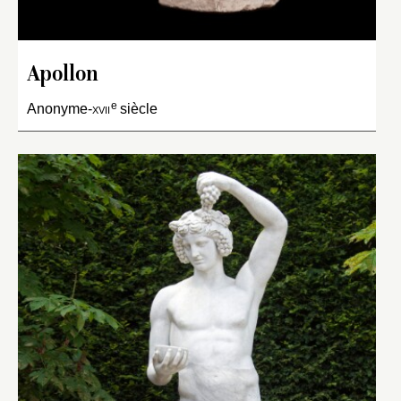
Apollon
e
Anonyme-
xvii
siècle