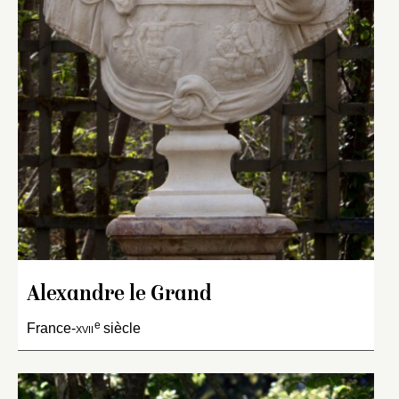
Alexandre le Grand
e
France-
xvii
siècle