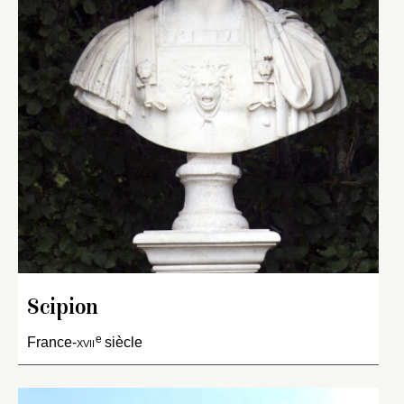
Scipion
e
France-
xvii
siècle