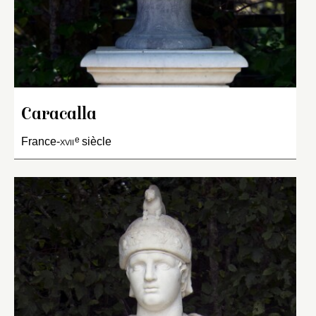
Caracalla
e
France-
xvii
siècle