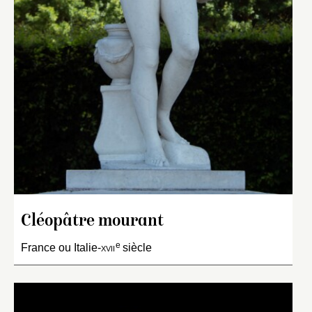
Cléopâtre mourant
e
France ou Italie-
xvii
siècle