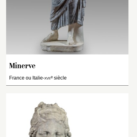
Minerve
e
France ou Italie-
xvii
siècle