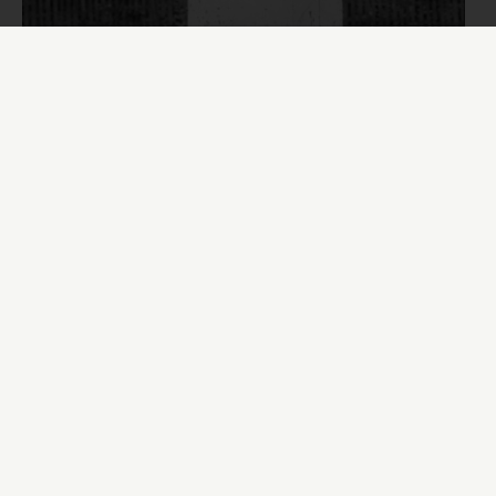
Faune romain Mazarin
Statue antique