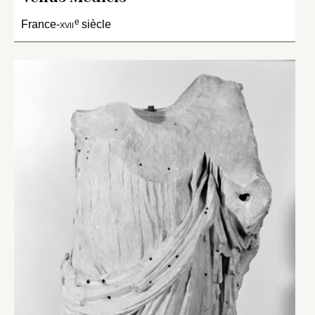
e
France-
xvii
siècle