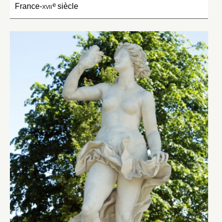
e
France-
xvii
siècle