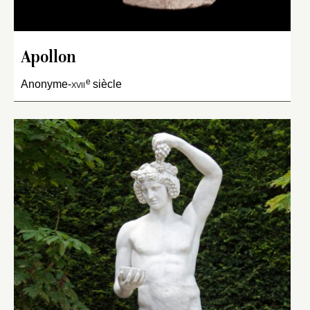
Apollon
e
Anonyme-
xvii
siècle