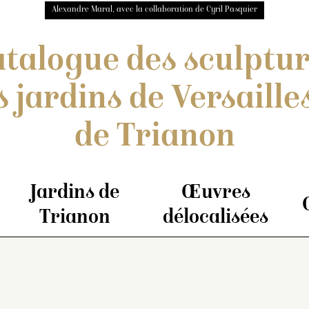
Alexandre Maral, avec la collaboration de Cyril Pasquier
talogue des sculptu
s jardins de Versailles
de Trianon
Jardins de
Œuvres
Trianon
délocalisées