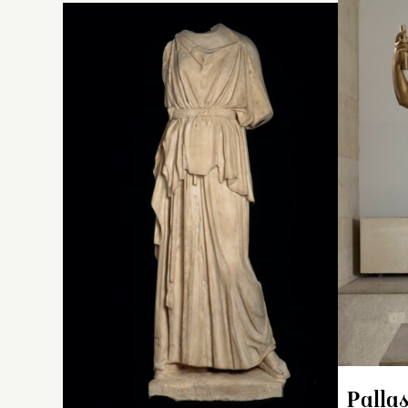
I
s
r
d
s
au
ti
le
g
m
c
te
m
so
es
Pallas
m