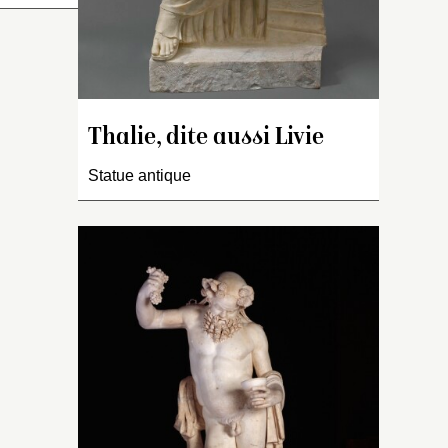
 : « Une
d’une
Thalie, dite aussi Livie
tête
e sur
Statue antique
x. Le
a élevé en
ique, et
 main
lle est
onze
ne
en
ds 6
te
la