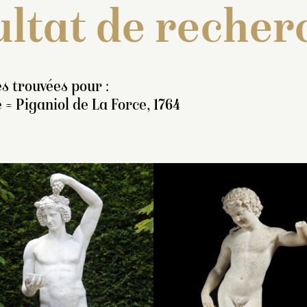
ltat de recher
s trouvées pour :
 = Piganiol de La Force, 1764
nventaire de 1722 : « Une
Inventaire de 1707 : « U
Inventaire de 1707
gure antique de marbre
statue de marbre blanc, 
statue de marbre b
ir, en pied, représentant
pied, représentant une
veiné, en pied, rep
e reine d’Égipte toute
femme ayant les cheveu
un Baccus nud, co
rapée, de 7 pieds 6
retroussez et nouez en
grapes de raisins,