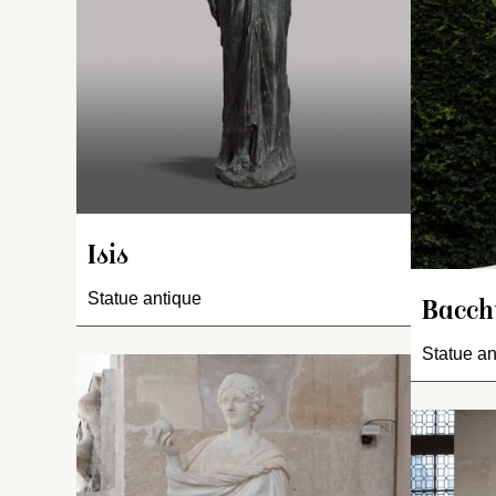
p
de
p
Isis
Statue antique
Bacch
Statue an
I
s