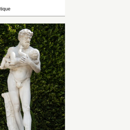
barbe au menton. Il a le
out du pied gauche ».
tique
bras droit élevé à la hau
de l’épaule, tenant dans
nventaire de 1722 : « Une
main une grappe de raisi
igure antique de femme,…
et, de la gauche, à demi
baissée, une tasse. Un 
de draperie pend sur so
bras gauche et tourne pa
Inventaire de 1707
derrière le dos, tombant 
statue de marbre b
un tronc d’arbre qui sout
pied, représentant 
ladite figure, laquelle a d
Silène
tenant le je
hauteur quatre pieds u
Bacus entre ses bra
carressant. Il a la 
la jambe droite ap
[
sic
] contre un tron
sur lequel est une
léopard. Cette figu
hauteur, six pieds
pouces. Le torse d