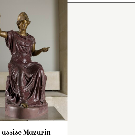
partie du…
Inventaire de 1722
nventaire de 1707 : « Une
figure de porphire 
tatue de marbre blanc
Minerve
assise, la 
eprésentant Caliope, vêtue
coeffée d’un casqu
’une grande draperie
lequel est un sphin
outenue par une ceinture
bras droit, qu’elle 
 millieu du corps. Elle
action de tenir sa p
ent du bras droit, qui est
le gauche, dont la
vé, une trompette et, du
pose sur le roc où e
auche, à demy levé, un
assise, sont de br
asque, ayant de hauteur
Inventaire de 1707 : « U
doré. Elle est de la
inq pieds deux pouces. La
statue de marbre blanc, 
proportion de 5 pie
ste, le col, en deux
pied, représentant un
pouces ».
orceaux, et les deux bras
Silenne nud, ayant la tes
nt raportez ; le bout d’un
entourée de feuilles de
t cassé et le bas du
vigne et de raisins et de 
 assise Mazarin
asque raporté, avec le