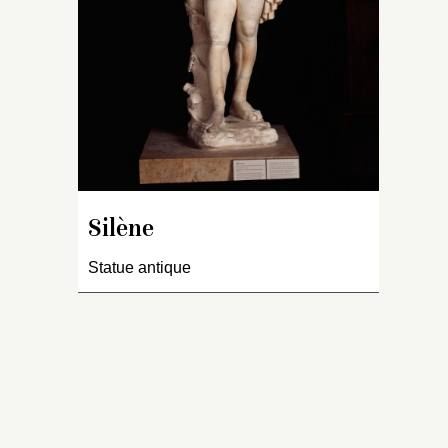
teur
 sa
n,
bout
n
r-
 : « Une
sur
lanc, en
ient
le
vieux
Silène
e
une
n…
s et le
Statue antique
cuisse et
puyée
c d’arbre,
 peau de
re a, de
 deux
u Silenne