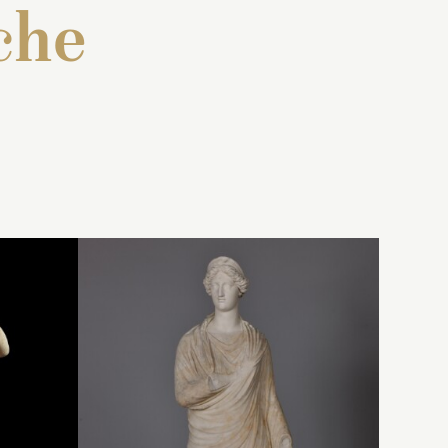
che
ne
 : « Une
Inventaire de 1707 : « Une
en
lanc
statue de marbre blanc
résentant
représentant un jeune
x
ëffé de
Bacchus, nud, en pied,
 avec un
ayant la teste entourée