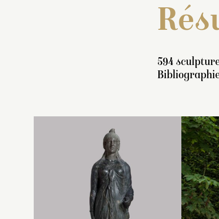
Résu
594 sculpture
Bibliographie
I
fi
no
un
d