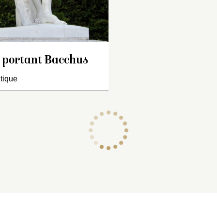
et de l’enfant sont
avec la teste; la j
gauche du Silenne
le dessous du gen
droit, l’espaule dro
cassées et le bras
e portant Bacchus
tique