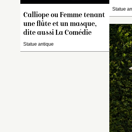
b
Statue an
Calliope ou Femme tenant
I
une flûte et un masque,
f
dite aussi La Comédie
Statue antique