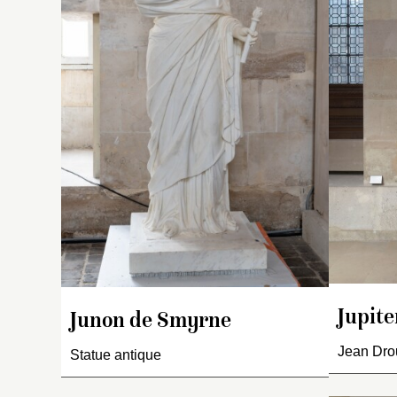
b
e
su
c
br
ti
gr
El
m
es
te
bo
d
ra
Jupite
I
Junon de Smyrne
fi
Jean Drou
Statue antique
a