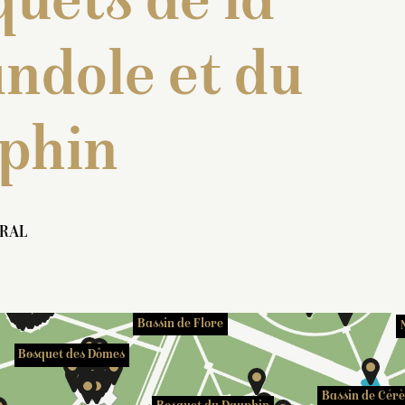
uets de la
ndole et du
phin
Bosquet de l’Obélisque
RAL
Bosquet de l’Étoile
 de l’Encelade
Bassin de Flore
Bosquet des Dômes
Bassin de Cérè