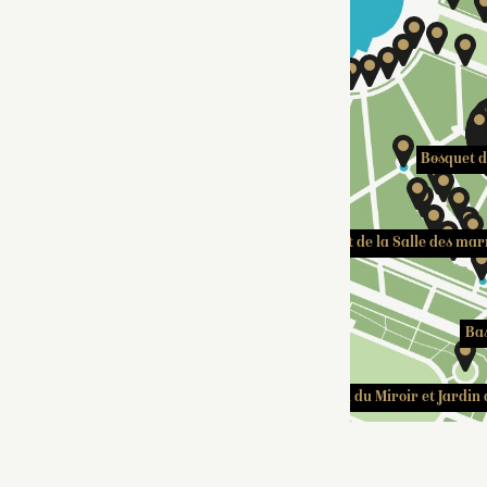
Bosquet d
Bosquet de la Salle des ma
Bas
Bassin du Miroir et Jardin 