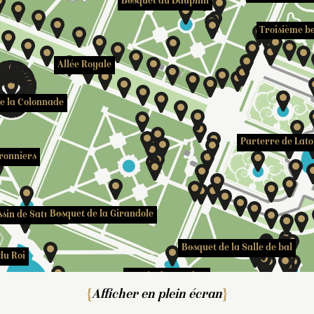
Bosquet du Dauphin
Troisième b
Allée Royale
e la Colonnade
Parterre de Lat
rronniers
Bosquet de la Girandole
sin de Saturne
Bosquet de la Salle de bal
du Roi
Bassin de Bacchus
Afficher en plein écran