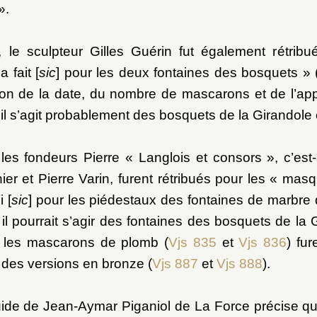
».
, le sculpteur Gilles Guérin fut également rétrib
 fait [
sic
] pour les deux fontaines des bosquets » 
son de la date, du nombre de mascarons et de l’app
Orangerie et pièce d’eau des Suisses
il s’agit probablement des bosquets de la Girandole
es fondeurs Pierre « Langlois et consors », c’est-
er et Pierre Varin, furent rétribués pour les « ma
i [
sic
] pour les piédestaux des fontaines de marbre
il pourrait s’agir des fontaines des bosquets de la 
 les mascarons de plomb (
Vjs 835
et
Vjs 836
) fu
des versions en bronze (
Vjs 887
et
Vjs 888
).
uide de Jean-Aymar Piganiol de La Force précise qu