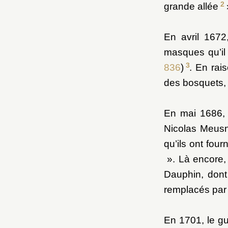
2
grande allée
En avril 1672
masques qu’il a
3
836
)
. En rai
des bosquets, 
En mai 1686, l
Nicolas Meusni
qu’ils ont fourn
». Là encore, 
Dauphin, dont
remplacés par 
En 1701, le g