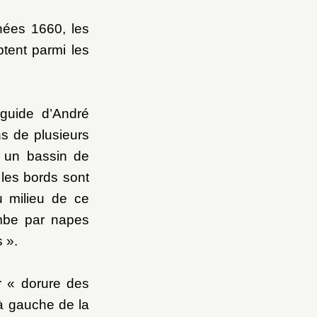
nnées 1660, les
tent parmi les
Balustrade de l’Orangerie
 guide d’André
s de plusieurs
a un bassin de
 les bords sont
u milieu de ce
mbe par napes
 ».
r « dorure des
 à gauche de la