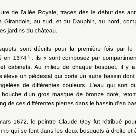
utre de l’allée Royale, tracés dès le début des a
a Girandole, au sud, et du Dauphin, au nord, comp
Bosquet de la Reine
es jardins du château.
uets sont décrits pour la première fois par le
1
ié en 1674
: ils « sont composez par compartimen
s et cabinets. Au milieu de chaque bosquet, il y 
 s’élève un piédestal qui porte un autre bassin dont
ngelées de différentes couleurs. L’eau qui sort d
la bouche d’un gros masque de bronze doré, reto
ong de ces différentes pierres dans le bassin d’en bas
 mars 1672, le peintre Claude Goy fut rétribué pou
mb qui se font dans les deux bosquets à droite et