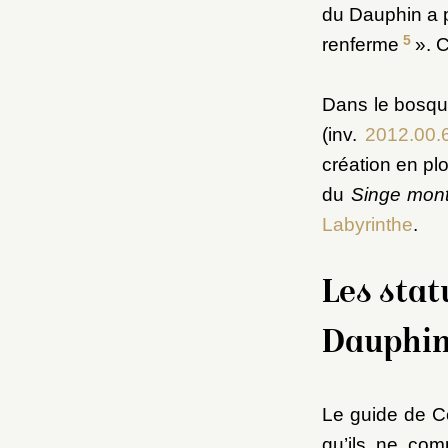
du Dauphin a p
5
renferme
». 
Dans le bosque
(inv.
2012.00.
création en pl
du
Singe mont
Labyrinthe
.
Les stat
Dauphi
Le guide de C
qu’ils ne com