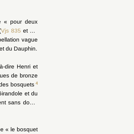
ué « pour deux
(
Vjs 835
et
Vjs
ellation vague
 et du Dauphin.
à-dire Henri et
sques de bronze
4
 des bosquets
Girandole et du
rent sans doute
e « le bosquet