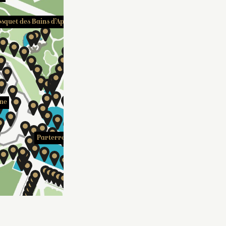
osquet des Bains d’Apollon
Bosquet de l’Arc de triomphe
Parterre du Nord
one
Parterre d’Eau
Parterre du Midi