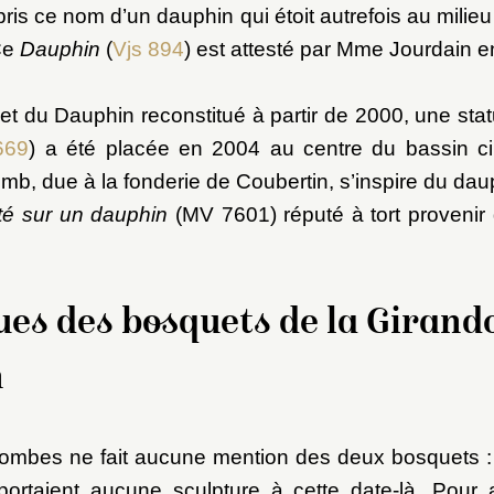
ris ce nom d’un dauphin qui étoit autrefois au milieu 
Ce
Dauphin
(
Vjs 894
) est attesté par Mme Jourdain 
t du Dauphin reconstitué à partir de 2000, une sta
669
) a été placée en 2004 au centre du bassin cir
omb, due à la fonderie de Coubertin, s’inspire du da
é sur un dauphin
(MV 7601) réputé à tort provenir
ues des bosquets de la Girando
n
ombes ne fait aucune mention des deux bosquets : i
portaient aucune sculpture à cette date-là. Pour a