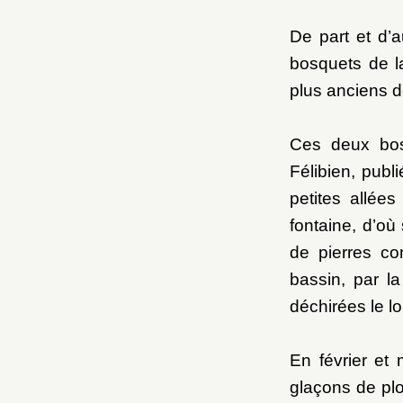
De part et d’a
bosquets de l
plus anciens d
Ces deux bosq
Félibien, publ
petites allée
fontaine, d’où
de pierres co
bassin, par 
déchirées le l
En février et
glaçons de plo