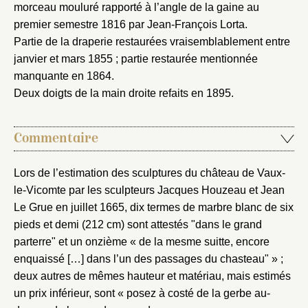
morceau mouluré rapporté à l’angle de la gaine au
premier semestre 1816 par Jean-François Lorta.
Fermer
Partie de la draperie restaurées vraisemblablement entre
janvier et mars 1855 ; partie restaurée mentionnée
Fermer
Choix du dossier où ajouter la
manquante en 1864.
notice
Connexion
Deux doigts de la main droite refaits en 1895.
Nom du dossier
Courriel
Commentaire
Lors de l’estimation des sculptures du château de Vaux-
le-Vicomte par les sculpteurs Jacques Houzeau et Jean
Mot de passe
Valider
Le Grue en juillet 1665, dix termes de marbre blanc de six
pieds et demi (212 cm) sont attestés "dans le grand
parterre" et un onzième « de la mesme suitte, encore
enquaissé […] dans l’un des passages du chasteau" » ;
Nouveau dossier
deux autres de mêmes hauteur et matériau, mais estimés
un prix inférieur, sont « posez à costé de la gerbe au-
Envoyer