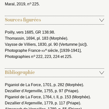
o
Maral, 2019
, n
225.
Sources figurées
Poilly, vers 1685
, GR 138.98.
Thomassin, 1694
, pl. 183 (Morphée).
Vaysse de Villiers, 1830
, pl. 90 (Vertumme [
sic
]).
e
Photographe France-
xx
siècle, [1939-1941]
,
o
Photographies n
222, 223, 224 et 225.
Bibliographie
Piganiol de La Force, 1701
, p. 282 (Morphée).
Dezallier d’Argenville, 1755
, p. 97 (Priape).
Piganiol de La Force, 1764
, t. II, p. 153 (Morphée).
Dezallier d’Argenville, 1779
, p. 117 (Priape).