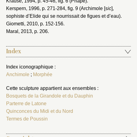
Krause, 1994
, p. 45-46, fig. 6 (Priape).
Kerspern, 1996
, p. 271-284, fig. 9 (Archimole [
sic
],
sophiste d’Elide qui se nourrissait de figues et d’eau).
Giometti, 2010
, p. 152-156.
Maral, 2013
, p. 206.
Index
Index iconographique :
Anchimole
;
Morphée
Cette sculpture appartient aux ensembles :
Bosquets de la Girandole et du Dauphin
Parterre de Latone
Quinconces du Midi et du Nord
Termes de Poussin