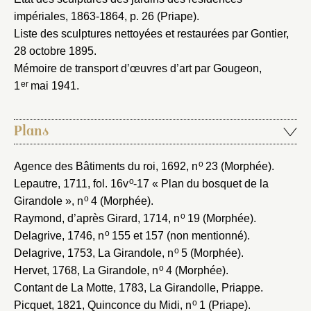
impériales, 1863-1864
, p. 26 (Priape).
Liste des sculptures nettoyées et restaurées par Gontier,
28 octobre 1895
.
Mémoire de transport d’œuvres d’art par Gougeon,
er
1
mai 1941
.
Plans
o
Agence des Bâtiments du roi, 1692
, n
23 (Morphée).
o
Lepautre, 1711
, fol. 16v
-17 « Plan du bosquet de la
o
Girandole », n
4 (Morphée).
o
Raymond, d’après Girard, 1714
, n
19 (Morphée).
o
Delagrive, 1746
, n
155 et 157 (non mentionné).
o
Delagrive, 1753
, La Girandole, n
5 (Morphée).
o
Hervet, 1768
, La Girandole, n
4 (Morphée).
Contant de La Motte, 1783
, La Girandolle, Priappe.
o
Picquet, 1821
, Quinconce du Midi, n
1 (Priape).