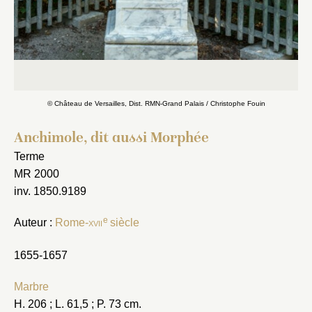
© Château de Versailles, Dist. RMN-Grand Palais / Christophe Fouin
Anchimole, dit aussi Morphée
Terme
MR 2000
inv. 1850.9189
e
Auteur :
Rome-
xvii
siècle
1655-1657
Marbre
H. 206 ; L. 61,5 ; P. 73 cm.