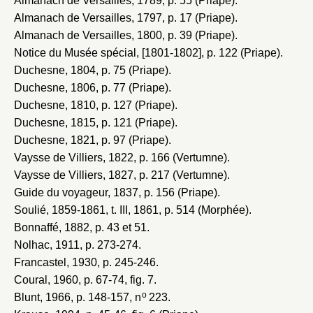
Almanach de Versailles, 1789
, p. 55 (Priape).
Almanach de Versailles, 1797
, p. 17 (Priape).
Almanach de Versailles, 1800
, p. 39 (Priape).
Notice du Musée spécial, [1801-1802]
, p. 122 (Priape).
Duchesne, 1804
, p. 75 (Priape).
Duchesne, 1806
, p. 77 (Priape).
Duchesne, 1810
, p. 127 (Priape).
Duchesne, 1815
, p. 121 (Priape).
Duchesne, 1821
, p. 97 (Priape).
Vaysse de Villiers, 1822
, p. 166 (Vertumne).
Vaysse de Villiers, 1827
, p. 217 (Vertumne).
Guide du voyageur, 1837
, p. 156 (Priape).
Soulié, 1859-1861
, t. III, 1861, p. 514 (Morphée).
Bonnaffé, 1882
, p. 43 et 51.
Nolhac, 1911
, p. 273-274.
Francastel, 1930
, p. 245-246.
Coural, 1960
, p. 67-74, fig. 7.
o
Blunt, 1966
, p. 148-157, n
223.