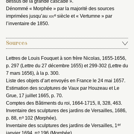
dessus de la grande cascade ».
Dénommé « Morphée » par la majorité des sources
Vous n'êtes pas encore inscrit ?
Créer un compte
e
imprimées jusqu’au
xix
siècle et « Vertumne » par
Vous avez oublié votre mot de passe ?
Cliquez ici
Créer et ajouter
l’inventaire de 1850.
Sources
Lettres de Louis Fouquet à son frère Nicolas, 1655-1656
,
p. 297 (Lettre du 27 décembre 1655) et 299-302 (Lettre du
7 mars 1656), à la p. 300.
Liste des objets d’art envoyés en France le 24 mai 1657
.
Estimation des sculptures de Vaux par Houzeau et Le
Grue, 17 juillet 1665
, p. 70.
Comptes des Bâtiments du roi, 1664-1715
, II, 328, 463.
Inventaire des sculptures des jardins de Versailles, 1686
,
o
p. 88, n
102 (Morphée).
er
Inventaire des sculptures des jardins de Versailles, 1
o
janvier 1694
, n
196 (Morphée).