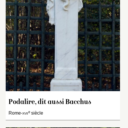
Podalire, dit aussi Bacchus
e
Rome-
xvii
siècle