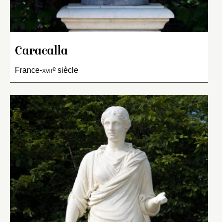
Caracalla
e
France-
xvii
siècle