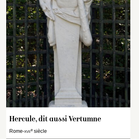
Hercule, dit aussi Vertumne
e
Rome-
xvii
siècle