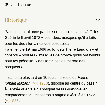
Envoyer
Œuvre disparue
Vous n'êtes pas encore inscrit ?
Créer un compte
Historique
Vous avez oublié votre mot de passe ?
Cliquez ici
Créer et ajouter
Paiement mentionné par les sources comptables à Gilles
Guérin le 8 avril 1672 « pour deux masques qu’il a faits
pour les deux fontaines des bosquets ».
Paiement le 19 mai 1686 au fondeur Pierre Langlois « et
consors » pour les « masques de bronze qu’ils ont fournis
pour les piédestaux des fontaines de marbre des
bosquets ».
Installé au plus tard en 1686 sur le socle du
Faune
romain Mazarin
(
MR 1918
), disposé au centre du bassin
à l’entrée orientale du bosquet de la Girandole, en
remplacement du mascaron d’origine exécuté en 1672
(
Vjs 836
).