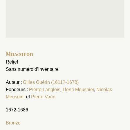
Fermer
Fermer
Choix du dossier où ajouter la
notice
Connexion
Mascaron
Nom du dossier
Courriel
Relief
Sans numéro d’inventaire
Auteur :
Gilles Guérin (1611?-1678)
Fondeurs :
Pierre Langlois
,
Henri Meusnier
,
Nicolas
Mot de passe
Meusnier
et
Pierre Varin
Valider
1672-1686
Nouveau dossier
Bronze