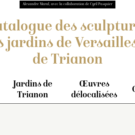
Alexandre Maral, avec la collaboration de Cyril Pasquier
talogue des sculptu
s jardins de Versailles
de Trianon
Jardins de
Œuvres
Trianon
délocalisées