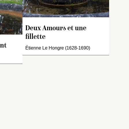
six
ez par Le
devant, est ceint d’une
ic
] d’un
branche de lierre autour du
 pieds six
corps. Modelez et fondus
n
on ».
comme le précédent article
s
Deux Amours et une
[modelez par Lerambert et
le
fillette
 : « Un
fondu [
sic
] d’un jet, de trois
Amours
pieds six pouces de
ant
Étienne Le Hongre (1628-1690)
te fille
proportion],…