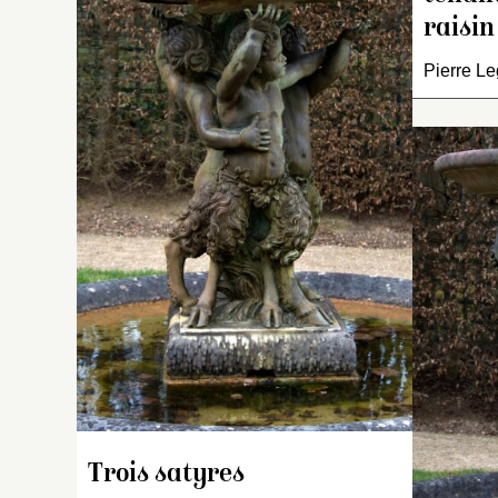
raisin
I
g
Pierre Le
tr
d
ro
b
La
le
b
on
M
fo
d
pr
In
g
sa
Trois satyres
mâ