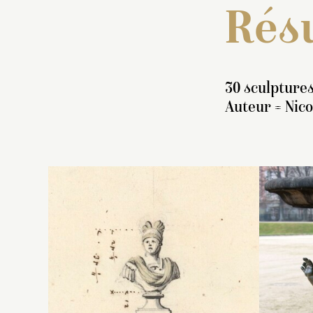
Résu
30 sculptures
Auteur = Nic
In
b
d
r
ay