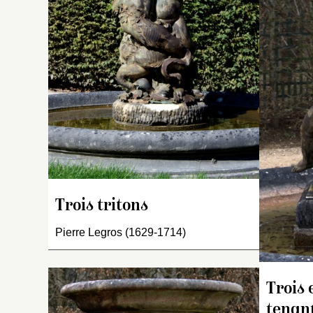
en
n
le
m
M
fo
pa
1/
In
g
tr
s
Trois tritons
da
Pierre Legros (1629-1714)
ti
L
Trois 
tenan