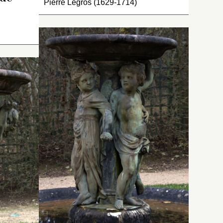
Pierre Legros (1629-1714)
sin
eux
e
s,
 : « Deux
Inventaire de 1707 : « Deux
 de
e fille
grouppes semblables de
eux
upidons,
trois enfans autour d’un
u orné de
tronc d’arbre, entouré d’une
un
t de deux
branche de lierre, sur lequel
est un bassin de marbre de
e a
l est un
Languedoc, deux desquels
de
enfans, nuds et veus par le
ure
e fille a
dos, ont les bras levez
r Le
pe
tenant des fleurs dans leurs
n
e
ceinture
mains et le 3
, veu par