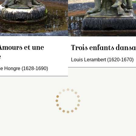
même jet; de trois pieds 
de pierrerie. Model
tion de soutenir le bassin
pouces de proportion ».
Hongre et fondu [
s
ui est au-dessus…
même jet ; de trois
Inventaire de 1722 : « U
pouces de proporti
grouppe de deux Amour
qui tiennent une petite fil
Inventaire de 1722
par les mains,…
grouppe de deux 
Amours et une
Trois enfants dans
qui tiennent une peti
e
Louis Lerambert (1620-1670)
par les mains,…
Le Hongre (1628-1690)