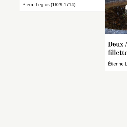
Pierre Legros (1629-1714)
ac
q
Deux 
fillett
Étienne 