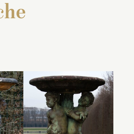
che
eux
 : « Deux
Inventaire de 1707 : « Deux
autres grouppes
nt
s enfans
semblables de trois enfans
, orné
autour d’un noyeau, orné
sur
de trois consolles, sur