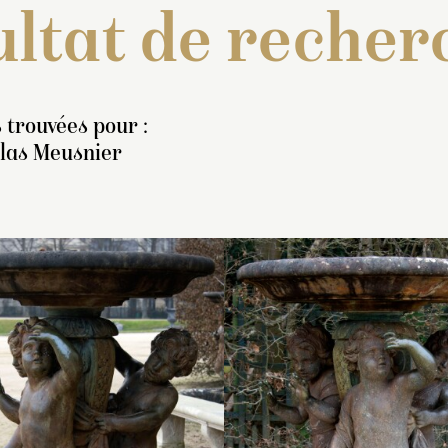
ltat de recher
 trouvées pour :
olas Meusnier
ventaire de 1707 : « Un
Inventaire de 1707 : « D
Inventaire de 1707
uste de marbre blanc, de
grouppes semblables de
autres grouppes
eux pieds cinq pouces,
trois petits tritons se tena
semblables de troi
eprésentant Alexandre,
tous trois par les bras et
autour d’un noyeau
ant le casque en teste,
leurs nageoires
de trois consolles, 