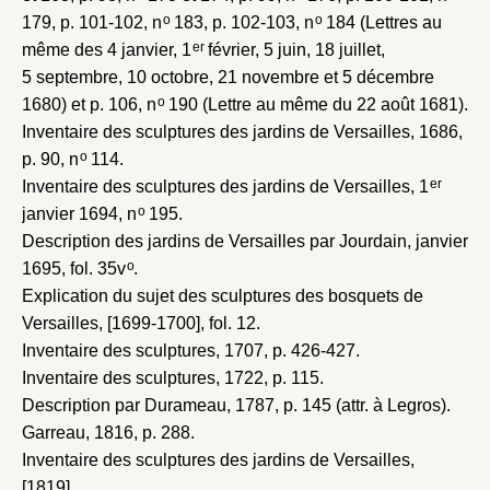
o
o
179, p. 101-102, n
183, p. 102-103, n
184 (Lettres au
er
même des 4 janvier, 1
février, 5 juin, 18 juillet,
5 septembre, 10 octobre, 21 novembre et 5 décembre
o
1680) et p. 106, n
190 (Lettre au même du 22 août 1681).
Inventaire des sculptures des jardins de Versailles, 1686
,
o
p. 90, n
114.
er
Inventaire des sculptures des jardins de Versailles, 1
o
janvier 1694
, n
195.
Description des jardins de Versailles par Jourdain, janvier
o
1695
, fol. 35v
.
Explication du sujet des sculptures des bosquets de
Versailles, [1699-1700]
, fol. 12.
Inventaire des sculptures, 1707
, p. 426-427.
Inventaire des sculptures, 1722
, p. 115.
Description par Durameau, 1787
, p. 145 (attr. à Legros).
Garreau, 1816
, p. 288.
Inventaire des sculptures des jardins de Versailles,
[1819]
.