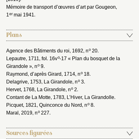
Mémoire de transport d’œuvres d’art par Gougeon,
er
1
mai 1941
.
Plans
o
Agence des Bâtiments du roi, 1692
, n
20.
o
Lepautre, 1711
, fol. 16v
-17 « Plan du bosquet de la
o
Girandole », n
9.
o
Raymond, d’après Girard, 1714
, n
18.
o
Delagrive, 1753
, La Girandole, n
3.
o
Hervet, 1768
, La Girandole, n
2.
Contant de La Motte, 1783
, L’Hiver, La Girandolle.
o
Picquet, 1821
, Quinconce du Nord, n
8.
o
Maral, 2019
, n
227.
Sources figurées