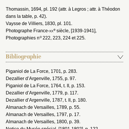
Thomassin, 1694
, pl. 192 (attr. à Legros ; attr. à Théodon
dans la table, p. 42).
Vaysse de Villiers, 1830
, pl. 101.
e
Photographe France-
xx
siècle, [1939-1941]
,
o
Photographies n
222, 223, 224 et 225.
Bibliographie
Piganiol de La Force, 1701
, p. 283.
Dezallier d’Argenville, 1755
, p. 97.
Piganiol de La Force, 1764
, t. II, p. 153.
Dezallier d’Argenville, 1779
, p. 117.
Dezallier d’Argenville, 1787
, t. II, p. 180.
Almanach de Versailles, 1789
, p. 55.
Almanach de Versailles, 1797
, p. 17.
Almanach de Versailles, 1800
, p. 39.
Notice du Musée spécial, [1801-1802]
, p. 122.