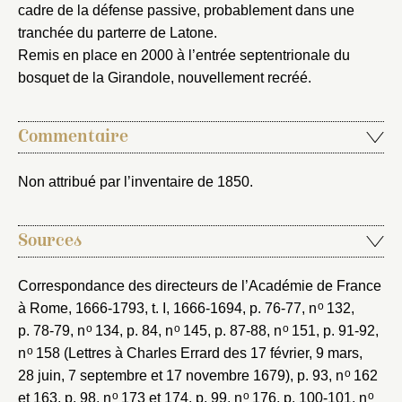
notice
cadre de la défense passive, probablement dans une
Connexion
tranchée du parterre de Latone.
Nom du dossier
Courriel
Remis en place en 2000 à l’entrée septentrionale du
bosquet de la Girandole, nouvellement recréé.
Commentaire
Mot de passe
Valider
Non attribué par l’inventaire de 1850.
Nouveau dossier
Sources
Envoyer
Correspondance des directeurs de l’Académie de France
o
à Rome, 1666-1793
, t. I, 1666-1694, p. 76-77, n
132,
o
o
o
p. 78-79, n
134, p. 84, n
145, p. 87-88, n
151, p. 91-92,
Vous n'êtes pas encore inscrit ?
Créer un compte
Vous avez oublié votre mot de passe ?
Cliquez ici
o
n
158 (Lettres à Charles Errard des 17 février, 9 mars,
Créer et ajouter
o
28 juin, 7 septembre et 17 novembre 1679), p. 93, n
162
o
o
o
et 163, p. 98, n
173 et 174, p. 99, n
176, p. 100-101, n