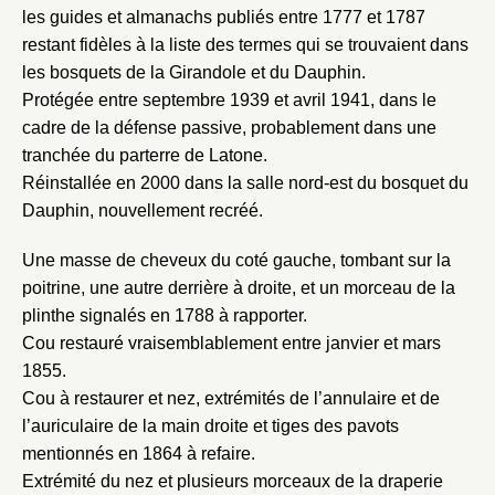
les guides et almanachs publiés entre 1777 et 1787
restant fidèles à la liste des termes qui se trouvaient dans
les bosquets de la Girandole et du Dauphin.
Protégée entre septembre 1939 et avril 1941, dans le
cadre de la défense passive, probablement dans une
tranchée du parterre de Latone.
Réinstallée en 2000 dans la salle nord-est du bosquet du
Dauphin, nouvellement recréé.
Fermer
Une masse de cheveux du coté gauche, tombant sur la
Fermer
Choix du dossier où ajouter la
poitrine, une autre derrière à droite, et un morceau de la
notice
plinthe signalés en 1788 à rapporter.
Connexion
Cou restauré vraisemblablement entre janvier et mars
Nom du dossier
Courriel
1855.
Cou à restaurer et nez, extrémités de l’annulaire et de
l’auriculaire de la main droite et tiges des pavots
mentionnés en 1864 à refaire.
Extrémité du nez et plusieurs morceaux de la draperie