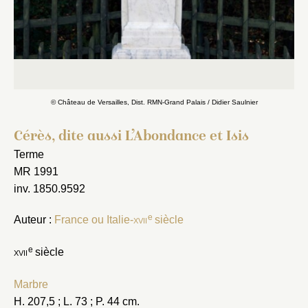
© Château de Versailles, Dist. RMN-Grand Palais / Didier Saulnier
Cérès, dite aussi L’Abondance et Isis
Terme
MR 1991
inv. 1850.9592
e
Auteur :
France ou Italie-
xvii
siècle
e
xvii
siècle
Marbre
H. 207,5 ; L. 73 ; P. 44 cm.