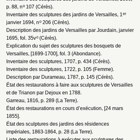
o
p. 88, n
107 (Cérès).
er
Inventaire des sculptures des jardins de Versailles, 1
o
janvier 1694
, n
206 (Cérès).
Description des jardins de Versailles par Jourdain, janvier
o
1695
, fol. 35v
(Cérès).
Explication du sujet des sculptures des bosquets de
Versailles, [1699-1700]
, fol. 3 (Abondance).
Inventaire des sculptures, 1707
, p. 434 (Cérès).
Inventaire des sculptures, 1722
, p. 105 (Femme).
Description par Durameau, 1787
, p. 145 (Cérès).
État des restaurations à faire aux sculptures de Versailles
et de Trianon par Dejoux en 1788
.
Garreau, 1816
, p. 289 (La Terre).
État des restaurations en cours d’exécution, [24 mars
1855]
.
État des sculptures des jardins des résidences
impériales, 1863-1864
, p. 28 (La Terre).
Liste des restaurations à exécuter aux sculptures des