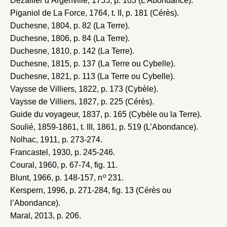
Dezallier d’Argenville, 1755
, p. 103 (L’Abondance).
Piganiol de La Force, 1764
, t. II, p. 181 (Cérès).
Duchesne, 1804
, p. 82 (La Terre).
Duchesne, 1806
, p. 84 (La Terre).
Duchesne, 1810
, p. 142 (La Terre).
Duchesne, 1815
, p. 137 (La Terre ou Cybelle).
Duchesne, 1821
, p. 113 (La Terre ou Cybelle).
Vaysse de Villiers, 1822
, p. 173 (Cybèle).
Vaysse de Villiers, 1827
, p. 225 (Cérès).
Guide du voyageur, 1837
, p. 165 (Cybèle ou la Terre).
Soulié, 1859-1861
, t. III, 1861, p. 519 (L’Abondance).
Nolhac, 1911
, p. 273-274.
Francastel, 1930
, p. 245-246.
Coural, 1960
, p. 67-74, fig. 11.
o
Blunt, 1966
, p. 148-157, n
231.
Kerspern, 1996
, p. 271-284, fig. 13 (Cérès ou
l’Abondance).
Maral, 2013
, p. 206.