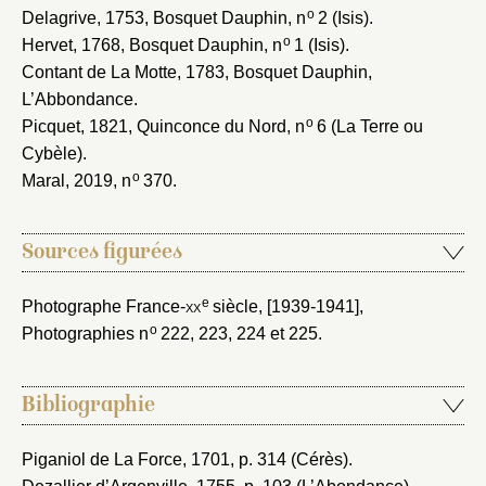
o
Delagrive, 1753
, Bosquet Dauphin, n
2 (Isis).
o
Hervet, 1768
, Bosquet Dauphin, n
1 (Isis).
Contant de La Motte, 1783
, Bosquet Dauphin,
L’Abbondance.
o
Picquet, 1821
, Quinconce du Nord, n
6 (La Terre ou
Cybèle).
o
Maral, 2019
, n
370.
Sources figurées
e
Photographe France-
xx
siècle, [1939-1941]
,
o
Photographies n
222, 223, 224 et 225.
Bibliographie
Piganiol de La Force, 1701
, p. 314 (Cérès).