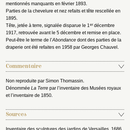
Mot de passe
mentionnés manquants en février 1893.
Valider
Parties de la chevelure et nez refaits et tête rescellée en
1895.
er
Tête, jetée à terre, signalée disparue le 1
décembre
Nouveau dossier
1917, retrouvée avant le 5 décembre et remise en place.
Peut-être le terme de l’
Abondance
dont des parties de la
Envoyer
draperie ont été refaites en 1958 par Georges Chauvel.
Vous n'êtes pas encore inscrit ?
Créer un compte
Vous avez oublié votre mot de passe ?
Cliquez ici
Commentaire
Créer et ajouter
Non reproduite par Simon Thomassin.
Dénommée
La Terre
par l’inventaire des Musées royaux
et l’inventaire de 1850.
Sources
Inventaire des sculptures des jardins de Versailles, 1686
,