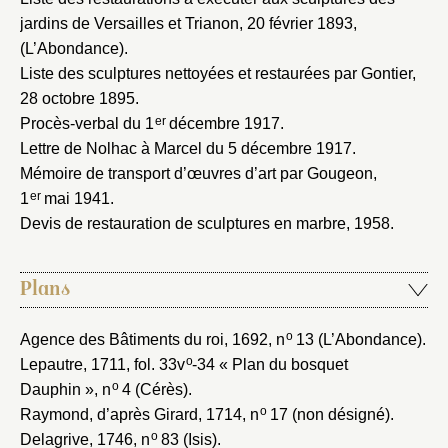
jardins de Versailles et Trianon, 20 février 1893
,
(L’Abondance).
Liste des sculptures nettoyées et restaurées par Gontier,
28 octobre 1895
.
er
Procès-verbal du 1
décembre 1917
.
Lettre de Nolhac à Marcel du 5 décembre 1917
.
Mémoire de transport d’œuvres d’art par Gougeon,
er
1
mai 1941
.
Devis de restauration de sculptures en marbre, 1958
.
Plans
o
Agence des Bâtiments du roi, 1692
, n
13 (L’Abondance).
o
Lepautre, 1711
, fol. 33v
-34 « Plan du bosquet
o
Dauphin », n
4 (Cérès).
o
Raymond, d’après Girard, 1714
, n
17 (non désigné).
o
Delagrive, 1746
, n
83 (Isis).