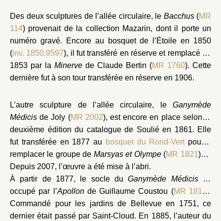
Des deux sculptures de l’allée circulaire, le
Bacchus
(
MR
114
) provenait de la collection Mazarin, dont il porte un
numéro gravé. Encore au bosquet de l’Étoile en 1850
(
inv. 1850.9597
), il fut transféré en réserve et remplacé en
1853 par la
Minerve
de Claude Bertin (
MR 1760
). Cette
dernière fut à son tour transférée en réserve en 1906.
L’autre sculpture de l’allée circulaire, le
Ganymède
Médicis
de Joly (
MR 2002
), est encore en place selon la
deuxième édition du catalogue de Soulié en 1861. Elle
fut transférée en 1877 au
bosquet du Rond-Vert
pour y
20
remplacer le groupe de
Marsyas et Olympe
(
MR 1821
)
.
Depuis 2007, l’œuvre a été mise à l’abri.
À partir de 1877, le socle du
Ganymède Médicis
fut
occupé par l’
Apollon
de Guillaume Coustou (
MR 1812
).
Commandé pour les jardins de Bellevue en 1751, ce
dernier était passé par Saint-Cloud. En 1885, l’auteur du