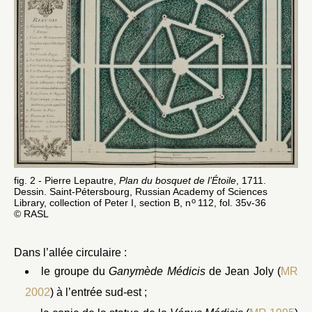
fig. 2 - Pierre Lepautre,
Plan du bosquet de l’Étoile
, 1711.
Dessin. Saint-Pétersbourg, Russian Academy of Sciences
o
Library, collection of Peter I, section B, n
112, fol. 35v-36
© RASL
Dans l’allée circulaire :
le groupe du
Ganymède Médicis
de Jean Joly (
MR
2002
) à l’entrée sud-est ;