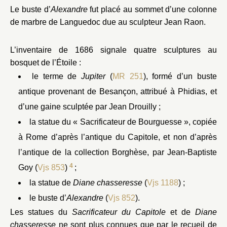
Le buste d’
Alexandre
fut placé au sommet d’une colonne
de marbre de Languedoc due au sculpteur Jean Raon.
Bassin de Bacchus
L’inventaire de 1686 signale quatre sculptures au
bosquet de l’Étoile :
le terme de
Jupiter
(
MR 251
), formé d’un buste
antique provenant de Besançon, attribué à Phidias, et
d’une gaine sculptée par Jean Drouilly ;
la statue du « Sacrificateur de Bourguesse », copiée
Bosquet de la Reine
à Rome d’après l’antique du Capitole, et non d’après
Ba
l’antique de la collection Borghèse, par Jean-Baptiste
4
Goy (
Vjs 853
)
;
la statue de
Diane chasseresse
(
Vjs 1188
) ;
le buste d’
Alexandre
(
Vjs 852
).
Les statues du
Sacrificateur du Capitole
et de
Diane
chasseresse
ne sont plus connues que par le recueil de