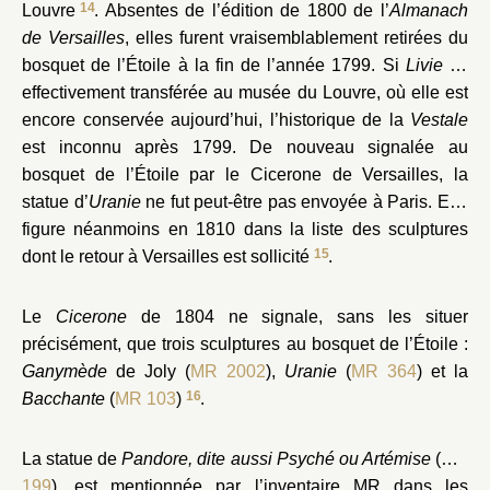
14
Louvre
. Absentes de l’édition de 1800 de l’
Almanach
de Versailles
, elles furent vraisemblablement retirées du
bosquet de l’Étoile à la fin de l’année 1799. Si
Livie
fut
effectivement transférée au musée du Louvre, où elle est
encore conservée aujourd’hui, l’historique de la
Vestale
est inconnu après 1799. De nouveau signalée au
bosquet de l’Étoile par le Cicerone de Versailles, la
statue d’
Uranie
ne fut peut-être pas envoyée à Paris. Elle
figure néanmoins en 1810 dans la liste des sculptures
15
dont le retour à Versailles est sollicité
.
Le
Cicerone
de 1804 ne signale, sans les situer
précisément, que trois sculptures au bosquet de l’Étoile :
Ganymède
de Joly (
MR 2002
),
Uranie
(
MR 364
) et la
16
Bacchante
(
MR 103
)
.
La statue de
Pandore, dite aussi Psyché ou Artémise
(
MR
199
), est mentionnée par l’inventaire MR dans les