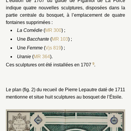
L’édition de 1707 du guide de Piganiol de La Force
indique quatre nouvelles sculptures, disposées dans la
partie centrale du bosquet, à l’emplacement de quatre
fontaines supprimées :
La Comédie
(
MR 300
) ;
Une
Bacchante
(
MR 103
) ;
Une
Femme
(
Vjs 819
) ;
Uranie
(
MR 364
).
9
Ces sculptures ont été installées en 1707
.
Le plan (fig. 2) du recueil de Pierre Lepautre daté de 1711
mentionne et situe huit sculptures au bosquet de l’Étoile.