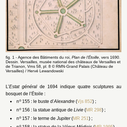
Orangerie et pièce d’eau des
Suisses
fig. 1 - Agence des Bâtiments du roi,
Plan de l’Étoille
, vers 1690.
Dessin. Versailles, musée national des châteaux de Versailles et
de Trianon, Vms 58, pl. 8 © RMN-Grand Palais (Château de
Versailles) / Hervé Lewandowski
L’
Estat général
de 1694 indique quatre sculptures au
bosquet de l’Étoile :
o
n
155 : le buste d’
Alexandre
(
Vjs 852
) ;
o
n
156 : la statue antique de
Livie
(
MR 298
) ;
o
n
157 : le terme de
Jupiter
(
MR 251
) ;
o
n
158 : la statue de la
Vénus Médicis
(
MR 1995
).