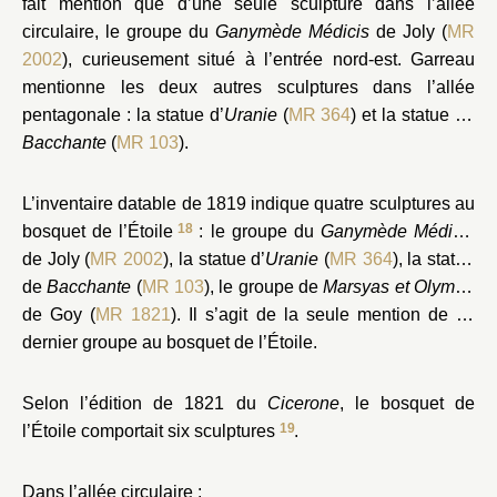
fait mention que d’une seule sculpture dans l’allée
circulaire, le groupe du
Ganymède Médicis
de Joly (
MR
2002
), curieusement situé à l’entrée nord-est. Garreau
mentionne les deux autres sculptures dans l’allée
pentagonale : la statue d’
Uranie
(
MR 364
) et la statue de
Bacchante
(
MR 103
).
L’inventaire datable de 1819 indique quatre sculptures au
18
bosquet de l’Étoile
: le groupe du
Ganymède Médicis
de Joly (
MR 2002
), la statue d’
Uranie
(
MR 364
), la statue
de
Bacchante
(
MR 103
), le groupe de
Marsyas et Olympe
de Goy (
MR 1821
). Il s’agit de la seule mention de ce
dernier groupe au bosquet de l’Étoile.
Selon l’édition de 1821 du
Cicerone
, le bosquet de
19
l’Étoile comportait six sculptures
.
Dans l’allée circulaire :