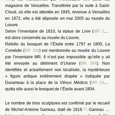
magasins de Versailles. Transférée par la suite à Saint-
Cloud, où elle est attestée en 1845, revenue à Versailles
en 1872, elle a été déposée en mai 2005 au musée du
Louvre.
Selon l’inventaire de 1810, la statue de
Livie
(
MR 298
)
est alors conservée au musée du Louvre.
Retirée du bosquet de l’Étoile entre 1797 et 1800,
La
Comédie
(
MR 300
) est mentionnée au musée du Louvre
par l’inventaire MR. Il n’est pas impossible qu’elle y ait
été envoyée au détriment d’
Uranie
(
MR 364
). Non
identifiée et actuellement non localisée, la mystérieuse
« figure antique entièrement drapée » indiquée par
Durameau à la place de la
Vénus Médicis
(
MR 1995
)
quitta elle aussi le bosquet de l’Étoile avant 1804.
Le nombre de trois sculptures est confirmé par le recueil
17
de Michel-Antoine Garreau, daté de 1816
. Garreau ne