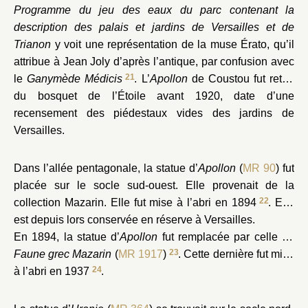
Programme du jeu des eaux du parc contenant la
description des palais et jardins de Versailles et de
Trianon
y voit une représentation de la muse Érato, qu’il
attribue à Jean Joly d’après l’antique, par confusion avec
21
le
Ganymède Médicis
. L’
Apollon
de Coustou fut retiré
du bosquet de l’Étoile avant 1920, date d’une
recensement des piédestaux vides des jardins de
Versailles.
Dans l’allée pentagonale, la statue d’
Apollon
(
MR 90
) fut
placée sur le socle sud-ouest. Elle provenait de la
22
collection Mazarin. Elle fut mise à l’abri en 1894
. Elle
est depuis lors conservée en réserve à Versailles.
En 1894, la statue d’
Apollon
fut remplacée par celle du
23
Faune grec Mazarin
(
MR 1917
)
. Cette dernière fut mise
24
à l’abri en 1937
.