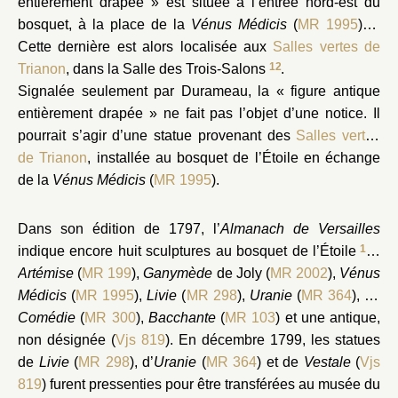
entièrement drapée » est située à l’entrée nord-est du
11
bosquet, à la place de la
Vénus Médicis
(
MR 1995
)
.
Cette dernière est alors localisée aux
Salles vertes de
12
Trianon
, dans la Salle des Trois-Salons
.
Signalée seulement par Durameau, la « figure antique
entièrement drapée » ne fait pas l’objet d’une notice. Il
pourrait s’agir d’une statue provenant des
Salles vertes
de Trianon
, installée au bosquet de l’Étoile en échange
de la
Vénus Médicis
(
MR 1995
).
Dans son édition de 1797, l’
Almanach de Versailles
13
indique encore huit sculptures au bosquet de l’Étoile
:
Artémise
(
MR 199
),
Ganymède
de Joly (
MR 2002
),
Vénus
Médicis
(
MR 1995
),
Livie
(
MR 298
),
Uranie
(
MR 364
),
La
Comédie
(
MR 300
),
Bacchante
(
MR 103
) et une antique,
non désignée (
Vjs 819
). En décembre 1799, les statues
de
Livie
(
MR 298
), d’
Uranie
(
MR 364
) et de
Vestale
(
Vjs
819
) furent pressenties pour être transférées au musée du