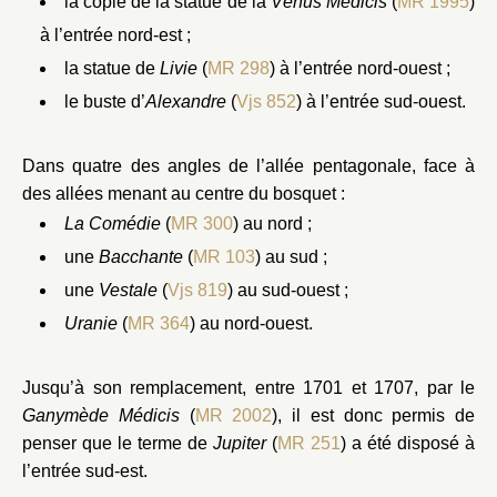
la copie de la statue de la
Vénus Médicis
(
MR 1995
)
à l’entrée nord-est ;
la statue de
Livie
(
MR 298
) à l’entrée nord-ouest ;
le buste d’
Alexandre
(
Vjs 852
) à l’entrée sud-ouest.
Dans quatre des angles de l’allée pentagonale, face à
des allées menant au centre du bosquet :
La Comédie
(
MR 300
) au nord ;
une
Bacchante
(
MR 103
) au sud ;
une
Vestale
(
Vjs 819
) au sud-ouest ;
Uranie
(
MR 364
) au nord-ouest.
Jusqu’à son remplacement, entre 1701 et 1707, par le
Ganymède Médicis
(
MR 2002
), il est donc permis de
penser que le terme de
Jupiter
(
MR 251
) a été disposé à
l’entrée sud-est.