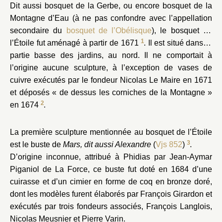
d’Apoll
Dit aussi bosquet de la Gerbe, ou encore bosquet de la
Montagne d’Eau (à ne pas confondre avec l’appellation
secondaire du
bosquet de l’Obélisque
), le bosquet de
1
l’Étoile fut aménagé à partir de 1671
. Il est situé dans la
partie basse des jardins, au nord. Il ne comportait à
l’origine aucune sculpture, à l’exception de vases de
cuivre exécutés par le fondeur Nicolas Le Maire en 1671
et déposés « de dessus les corniches de la Montagne »
2
en 1674
.
Parterre de Latone
Bassins de Latone et des
Lézards
La première sculpture mentionnée au bosquet de l’Étoile
3
est le buste de
Mars, dit aussi Alexandre
(
Vjs 852
)
.
D’origine inconnue, attribué à Phidias par Jean-Aymar
Piganiol de La Force, ce buste fut doté en 1684 d’une
cuirasse et d’un cimier en forme de coq en bronze doré,
dont les modèles furent élaborés par François Girardon et
exécutés par trois fondeurs associés, François Langlois,
Nicolas Meusnier et Pierre Varin.
Bosquet de la Salle de bal