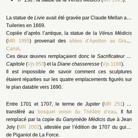
La statue de
Livie
avait été gravée par Claude Mellan aux
Tuileries en 1669.
Copiée d’après l’antique, la statue de la
Vénus Médicis
(
MR 1995
) provenait des
allées d’Apollon au Grand
Canal
.
Ces deux œuvres remplaçaient donc le
Sacrificateur du
Capitole
(
Vjs 853
) et la
Diane chasseresse
(
Vjs 1188
).
Il est impossible de savoir comment ces sculptures
étaient réparties sur les quatre emplacements figurés sur
le plan datable vers 1690.
Entre 1701 et 1707, le terme de
Jupiter
(
MR 251
) fut
transféré au
bosquet voisin du Théâtre d’eau
. Il fut
remplacé par la copie du
Ganymède Médicis
due à Jean
Joly (
MR 2002
), attestée par l’édition de 1707 du guide
de Piganiol de La Force.