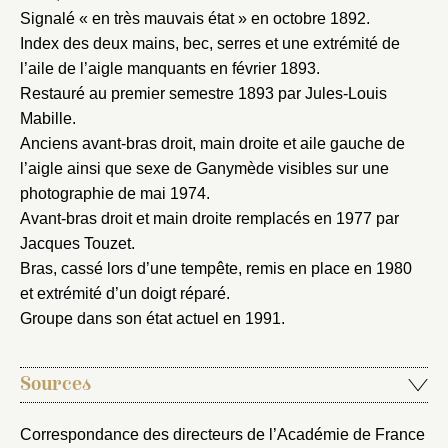
Connexion
Signalé « en très mauvais état » en octobre 1892.
Nom du dossier
Courriel
Index des deux mains, bec, serres et une extrémité de
l’aile de l’aigle manquants en février 1893.
Restauré au premier semestre 1893 par Jules-Louis
Mabille.
Anciens avant-bras droit, main droite et aile gauche de
Mot de passe
l’aigle ainsi que sexe de Ganymède visibles sur une
Valider
photographie de mai 1974.
Avant-bras droit et main droite remplacés en 1977 par
Jacques Touzet.
Nouveau dossier
Bras, cassé lors d’une tempête, remis en place en 1980
et extrémité d’un doigt réparé.
Envoyer
Groupe dans son état actuel en 1991.
Vous n'êtes pas encore inscrit ?
Créer un compte
Vous avez oublié votre mot de passe ?
Cliquez ici
Sources
Créer et ajouter
Correspondance des directeurs de l’Académie de France