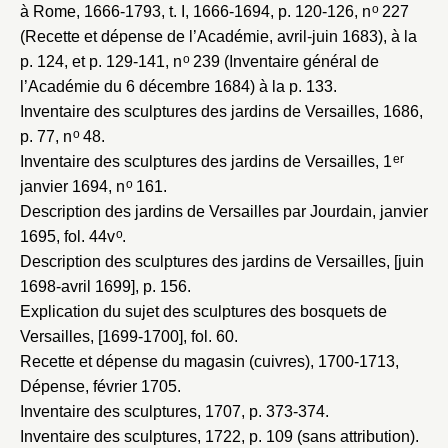
o
à Rome, 1666-1793
, t. I, 1666-1694, p. 120-126, n
227
(Recette et dépense de l’Académie, avril-juin 1683), à la
o
p. 124, et p. 129-141, n
239 (Inventaire général de
l’Académie du 6 décembre 1684) à la p. 133.
Inventaire des sculptures des jardins de Versailles, 1686
,
o
p. 77, n
48.
er
Inventaire des sculptures des jardins de Versailles, 1
o
janvier 1694
, n
161.
Description des jardins de Versailles par Jourdain, janvier
o
1695
, fol. 44v
.
Description des sculptures des jardins de Versailles, [juin
1698-avril 1699]
, p. 156.
Explication du sujet des sculptures des bosquets de
Versailles, [1699-1700]
, fol. 60.
Recette et dépense du magasin (cuivres), 1700-1713
,
Dépense, février 1705.
Inventaire des sculptures, 1707
, p. 373-374.
Inventaire des sculptures, 1722
, p. 109 (sans attribution).