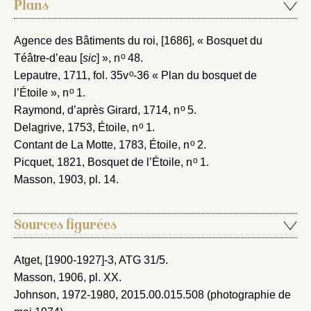
Plans
Agence des Bâtiments du roi, [1686]
, « Bosquet du
o
Téâtre-d’eau [
sic
] », n
48.
o
Lepautre, 1711
, fol. 35v
-36 « Plan du bosquet de
o
l’Étoile », n
1.
o
Raymond, d’après Girard, 1714
, n
5.
o
Delagrive, 1753
, Étoile, n
1.
o
Contant de La Motte, 1783
, Étoile, n
2.
o
Picquet, 1821
, Bosquet de l’Étoile, n
1.
Masson, 1903
, pl. 14.
Sources figurées
Atget, [1900-1927]-3
, ATG 31/5.
Masson, 1906
, pl. XX.
Johnson, 1972-1980
, 2015.00.015.508 (photographie de