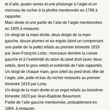
et d’aile, quatre serres et une phalange à l’aigle et un
morceau de rocher à la plinthe mentionnés en 1788 à
rapporter.
Main droite et une partie de l’aile de l’aigle mentionnées
en 1805 à restaurer.
Un doigt de la main droite, deux doigts de la main
gauche, douze plumes et six ergots (dont un comprenant
une partie de la patte) refaits au premier trimestre 1818
par Jean-François Lorta ; morceaux derrière la cuisse
gauche et à l’extrémité du talon du pied droit (avec deux
orteils, dont le gros orteil) et extrémité de l’aile rapportés.
Un doigt de chaque main, gros orteil du pied droit, tête de
l’aigle, aile, patte et bas du rocher restaurés au premier
trimestre 1819 par Lorta.
Un doigt de la main droite et un ergot refaits au troisième
Fermer
trimestre 1823 par Jean-Baptiste Beaumont.
Fermer
Choix du dossier où ajouter la
Partie de l’aile gauche mentionnée, probablement en
notice
1864, à restaurer.