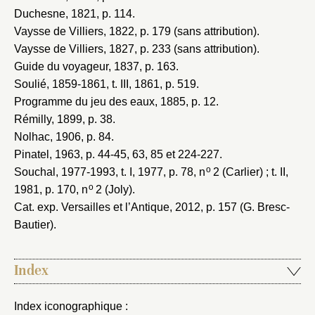
Duchesne, 1821
, p. 114.
Vaysse de Villiers, 1822
, p. 179 (sans attribution).
Vaysse de Villiers, 1827
, p. 233 (sans attribution).
Guide du voyageur, 1837
, p. 163.
Soulié, 1859-1861
, t. III, 1861, p. 519.
Programme du jeu des eaux, 1885
, p. 12.
Rémilly, 1899
, p. 38.
Nolhac, 1906
, p. 84.
Pinatel, 1963
, p. 44-45, 63, 85 et 224-227.
o
Souchal, 1977-1993
, t. I, 1977, p. 78, n
2 (Carlier) ; t. II,
o
1981, p. 170, n
2 (Joly).
Cat. exp. Versailles et l’Antique, 2012
, p. 157 (G. Bresc-
Bautier).
Index
Index iconographique :