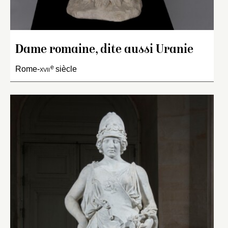
Dame romaine, dite aussi Uranie
e
Rome-
xvii
siècle