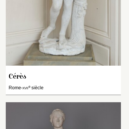
Cérès
e
Rome-
xvii
siècle