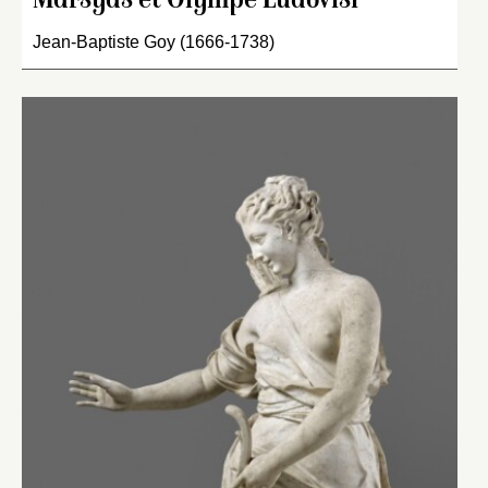
Marsyas et Olympe Ludovisi
Jean-Baptiste Goy (1666-1738)