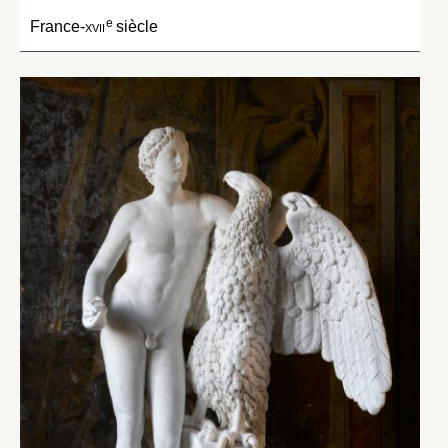
e
France-
xvii
siècle