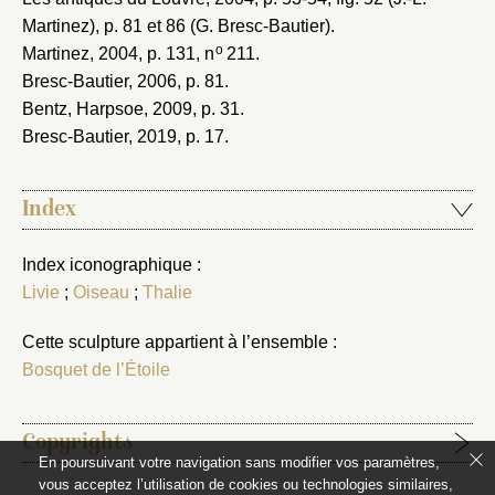
Martinez), p. 81 et 86 (G. Bresc-Bautier).
o
Martinez, 2004
, p. 131, n
211.
Bresc-Bautier, 2006
, p. 81.
Bentz, Harpsoe, 2009
, p. 31.
Bresc-Bautier, 2019
, p. 17.
Index
Index iconographique :
Livie
;
Oiseau
;
Thalie
Cette sculpture appartient à l’ensemble :
Bosquet de l’Étoile
Copyrights
En poursuivant votre navigation sans modifier vos paramètres,
vous acceptez l’utilisation de cookies ou technologies similaires,