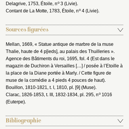
o
Delagrive, 1753
, Étoile, n
3 (Livie).
o
Contant de La Motte, 1783
, Étoile, n
4 (Livie).
Sources figurées
Mellan, 1669
, « Statue antique de marbre de la muse
Thalie, haute de 4 p[ieds], au palais des Thuilleries ».
Agence des Bâtiments du roi, 1695
, fol. 4 (Est dans le
magazin de Duchiron à Versailles […] / posée à l’Etoille à
la place de la Diane portée à Marly. / Cette figure de
muse de la comédie a 4 pieds 4 pouces de haut).
Bouillon, 1810-1821
, t. I, 1810, pl. [9] (Muse).
o
Clarac, 1826-1853
, t. III, 1832-1834, pl. 295, n
1016
(Euterpe).
Bibliographie