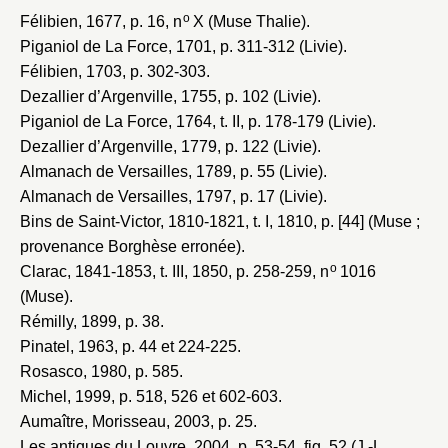
o
Félibien, 1677
, p. 16, n
X (Muse Thalie).
Piganiol de La Force, 1701
, p. 311-312 (Livie).
Félibien, 1703
, p. 302-303.
Dezallier d’Argenville, 1755
, p. 102 (Livie).
Piganiol de La Force, 1764
, t. II, p. 178-179 (Livie).
Dezallier d’Argenville, 1779
, p. 122 (Livie).
Almanach de Versailles, 1789
, p. 55 (Livie).
Almanach de Versailles, 1797
, p. 17 (Livie).
Bins de Saint-Victor, 1810-1821
, t. I, 1810, p. [44] (Muse ;
provenance Borghèse erronée).
o
Clarac, 1841-1853
, t. III, 1850, p. 258-259, n
1016
(Muse).
Rémilly, 1899
, p. 38.
Pinatel, 1963
, p. 44 et 224-225.
Rosasco, 1980
, p. 585.
Michel, 1999
, p. 518, 526 et 602-603.
Aumaître, Morisseau, 2003
, p. 25.
Les antiques du Louvre, 2004
, p. 53-54, fig. 52 (J.-L.