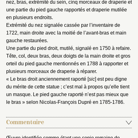
nez, bras, extrémité du sein, cinq morceaux de draperie et
Fermer
une partie du pied gauche rapportés et draperie mutilée
en plusieurs endroits.
Fermer
Choix du dossier où ajouter la
Extrémité du nez signalée cassée par l’inventaire de
notice
Connexion
1722, main droite avec la moitié de l’avant-bras et main
gauche restaurées.
Nom du dossier
Courriel
Une partie du pied droit, mutilé, signalé en 1750 à refaire.
Tête, col, deux bras, deux doigts de la main droite et gros
orteil du pied gauche mentionnés en 1788 à rapporter et
plusieurs morceaux de draperie à réparer.
« Le bras droit anciennement raporté [
sic
] est peu digne
Mot de passe
Valider
du mérite de cette statue ; c’est mal à propos qu’elle tient
un masque. Le pied gauche raporté n’est pas mieux que
le bras » selon Nicolas-François Dupré en 1785-1786.
Nouveau dossier
Commentaire
Envoyer
Œuvre identifiée comme étant une copie romaine de