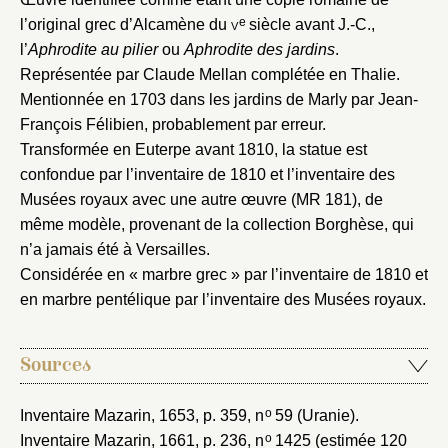
Vous n'êtes pas encore inscrit ?
Créer un compte
e
l’original grec d’Alcamène du
v
siècle avant J.-C.,
Vous avez oublié votre mot de passe ?
Cliquez ici
Créer et ajouter
l’
Aphrodite au pilier
ou
Aphrodite des jardins
.
Représentée par Claude Mellan complétée en Thalie.
Mentionnée en 1703 dans les jardins de Marly par Jean-
François Félibien, probablement par erreur.
Transformée en Euterpe avant 1810, la statue est
confondue par l’inventaire de 1810 et l’inventaire des
Musées royaux avec une autre œuvre (MR 181), de
même modèle, provenant de la collection Borghèse, qui
n’a jamais été à Versailles.
Considérée en « marbre grec » par l’inventaire de 1810 et
en marbre pentélique par l’inventaire des Musées royaux.
Sources
o
Inventaire Mazarin, 1653
, p. 359, n
59 (Uranie).
o
Inventaire Mazarin, 1661
, p. 236, n
1425 (estimée 120