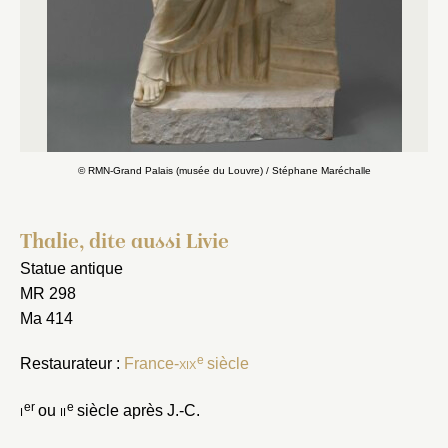
© RMN-Grand Palais (musée du Louvre) / Stéphane Maréchalle
Thalie, dite aussi Livie
Statue antique
MR 298
Ma 414
e
Restaurateur :
France-
xix
siècle
er
e
i
ou
ii
siècle après J.-C.