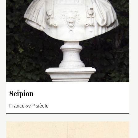
Scipion
e
France-
xvii
siècle