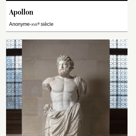
Apollon
e
Anonyme-
xvii
siècle