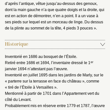
d’après l’antique, vêtue jusqu’au-dessus des genoux,
dont la main gauche n’a que quatre doigts et la droite, qui
est en action de démontrer, n’en a point. Il a un vase à
ses pieds sur lequel est un morceau de linge. Du dessus
Fermer
de la plinte au sommet de la tête, 4 pieds 3 pouces ».
Fermer
Choix du dossier où ajouter la
notice
Historique
Connexion
Nom du dossier
Courriel
Inventorié en 1686 au bosquet de l’Étoile.
er
Retiré entre 1686 et 1694, l’inventaire dressé le 1
janvier 1694 n’attestant pas l’œuvre.
Inventorié en juillet 1695 dans les jardins de Marly, sur le
« parterre sur la terrasse en face du château », comme
Mot de passe
Valider
« tiré de l’Étoile à Versailles ».
Mentionné à partir de 1701 dans l’Appartement vert du
côté du Levant.
Probablement mis en réserve entre 1779 et 1787, l’œuvre
Nouveau dossier