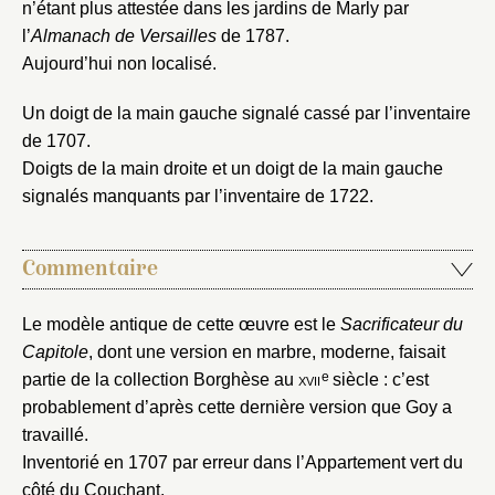
n’étant plus attestée dans les jardins de Marly par
l’
Almanach de Versailles
de 1787.
Envoyer
Aujourd’hui non localisé.
Vous n'êtes pas encore inscrit ?
Créer un compte
Un doigt de la main gauche signalé cassé par l’inventaire
Vous avez oublié votre mot de passe ?
Cliquez ici
Créer et ajouter
de 1707.
Doigts de la main droite et un doigt de la main gauche
signalés manquants par l’inventaire de 1722.
Commentaire
Le modèle antique de cette œuvre est le
Sacrificateur du
Capitole
, dont une version en marbre, moderne, faisait
e
partie de la collection Borghèse au
xvii
siècle : c’est
probablement d’après cette dernière version que Goy a
travaillé.
Inventorié en 1707 par erreur dans l’Appartement vert du
côté du Couchant.