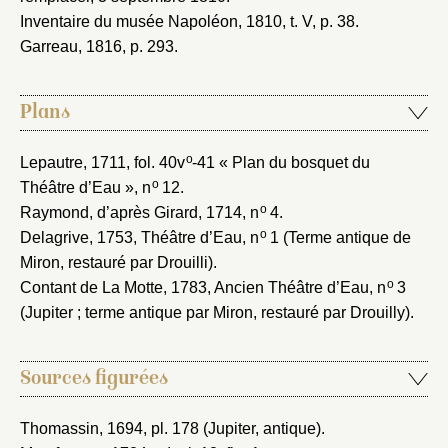
Inventaire du musée Napoléon, 1810
, t. V, p. 38.
Garreau, 1816
, p. 293.
Plans
o
Lepautre, 1711
, fol. 40v
-41 « Plan du bosquet du
o
Théâtre d’Eau », n
12.
o
Raymond, d’après Girard, 1714
, n
4.
o
Delagrive, 1753
, Théâtre d’Eau, n
1 (Terme antique de
Miron, restauré par Drouilli).
o
Contant de La Motte, 1783
, Ancien Théâtre d’Eau, n
3
(Jupiter ; terme antique par Miron, restauré par Drouilly).
Sources figurées
Thomassin, 1694
, pl. 178 (Jupiter, antique).