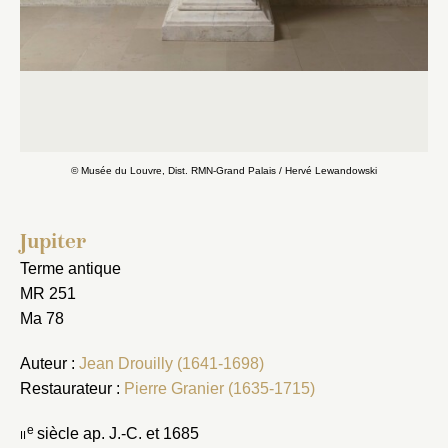
Si
d
© Musée du Louvre, Dist. RMN-Grand Palais / Hervé Lewandowski
Jupiter
Terme antique
MR 251
Ma 78
Auteur :
Jean Drouilly (1641-1698)
Restaurateur :
Pierre Granier (1635-1715)
e
ii
siècle ap. J.-C. et 1685