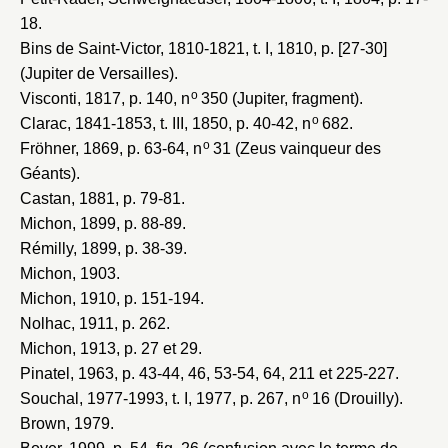
18.
Bins de Saint-Victor, 1810-1821
, t. I, 1810, p. [27-30]
(Jupiter de Versailles).
o
Visconti, 1817
, p. 140, n
350 (Jupiter, fragment).
o
Clarac, 1841-1853
, t. III, 1850, p. 40-42, n
682.
o
Fröhner, 1869
, p. 63-64, n
31 (Zeus vainqueur des
Géants).
Castan, 1881
, p. 79-81.
Michon, 1899
, p. 88-89.
Rémilly, 1899
, p. 38-39.
Michon, 1903
.
Michon, 1910
, p. 151-194.
Nolhac, 1911
, p. 262.
Michon, 1913
, p. 27 et 29.
Pinatel, 1963
, p. 43-44, 46, 53-54, 64, 211 et 225-227.
o
Souchal, 1977-1993
, t. I, 1977, p. 267, n
16 (Drouilly).
Brown, 1979
.