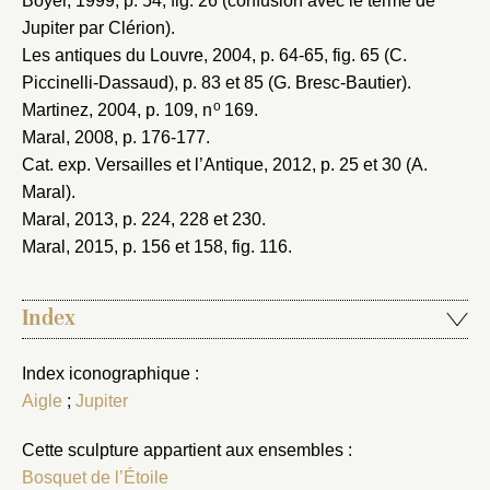
Boyer, 1999
, p. 54, fig. 26 (confusion avec le terme de
Jupiter par Clérion).
Les antiques du Louvre, 2004
, p. 64-65, fig. 65 (C.
Piccinelli-Dassaud), p. 83 et 85 (G. Bresc-Bautier).
o
Martinez, 2004
, p. 109, n
169.
Maral, 2008
, p. 176-177.
Cat. exp. Versailles et l’Antique, 2012
, p. 25 et 30 (A.
Maral).
Maral, 2013
, p. 224, 228 et 230.
Maral, 2015
, p. 156 et 158, fig. 116.
Index
Index iconographique :
Aigle
;
Jupiter
Cette sculpture appartient aux ensembles :
Bosquet de l’Étoile