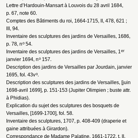
Lettre d’Hardouin-Mansart à Louvois du 28 avril 1684
,
p. 67, note 60.
Comptes des Bâtiments du roi, 1664-1715
, II, 478, 621 ;
III, 94.
Inventaire des sculptures des jardins de Versailles, 1686
,
o
p. 78, n
54.
er
Inventaire des sculptures des jardins de Versailles, 1
o
janvier 1694
, n
157.
Description des jardins de Versailles par Jourdain, janvier
o
1695
, fol. 43v
.
Description des sculptures des jardins de Versailles, [juin
1698-avril 1699]
, p. 151-153 (Jupiter Olimpien ; buste attr.
à Phidias).
Explication du sujet des sculptures des bosquets de
Versailles, [1699-1700]
, fol. 58.
Inventaire des sculptures, 1707
, p. 408-409 (draperie et
gaine attribuées à Girardon).
Correspondance de Madame Palatine, 1661-1722
, t. II,