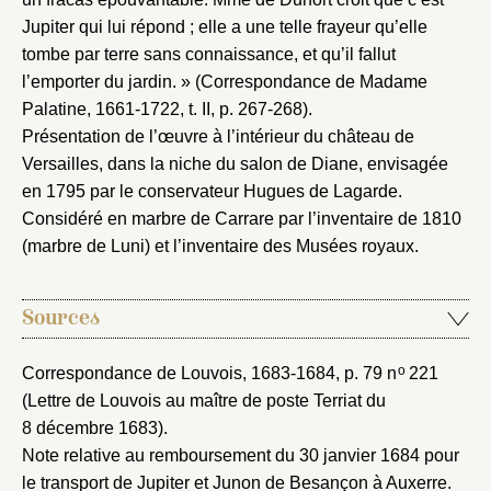
Jupiter qui lui répond ; elle a une telle frayeur qu’elle
Nouveau dossier
tombe par terre sans connaissance, et qu’il fallut
l’emporter du jardin. » (Correspondance de Madame
Envoyer
Palatine, 1661-1722, t. II, p. 267-268).
Présentation de l’œuvre à l’intérieur du château de
Versailles, dans la niche du salon de Diane, envisagée
Vous n'êtes pas encore inscrit ?
Créer un compte
Vous avez oublié votre mot de passe ?
Cliquez ici
en 1795 par le conservateur Hugues de Lagarde.
Créer et ajouter
Considéré en marbre de Carrare par l’inventaire de 1810
(marbre de Luni) et l’inventaire des Musées royaux.
Sources
o
Correspondance de Louvois, 1683-1684
, p. 79 n
221
(Lettre de Louvois au maître de poste Terriat du
8 décembre 1683).
Note relative au remboursement du 30 janvier 1684 pour
le transport de Jupiter et Junon de Besançon à Auxerre
.