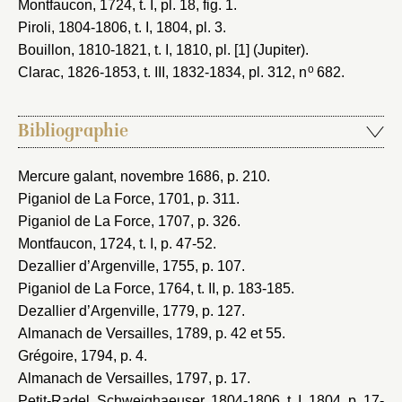
Montfaucon, 1724
, t. I, pl. 18, fig. 1.
Piroli, 1804-1806
, t. I, 1804, pl. 3.
Bouillon, 1810-1821
, t. I, 1810, pl. [1] (Jupiter).
o
Clarac, 1826-1853
, t. III, 1832-1834, pl. 312, n
682.
Bibliographie
Mercure galant, novembre 1686
, p. 210.
Piganiol de La Force, 1701
, p. 311.
Piganiol de La Force, 1707
, p. 326.
Montfaucon, 1724
, t. I, p. 47-52.
Dezallier d’Argenville, 1755
, p. 107.
Piganiol de La Force, 1764
, t. II, p. 183-185.
Dezallier d’Argenville, 1779
, p. 127.
Almanach de Versailles, 1789
, p. 42 et 55.
Grégoire, 1794
, p. 4.
Almanach de Versailles, 1797
, p. 17.
Petit-Radel, Schweighaeuser, 1804-1806
, t. I, 1804, p. 17-