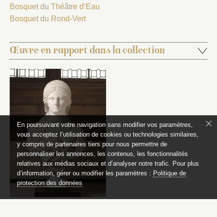
Bosquet du Théâtre d’Eau
Bosquet du Rond-Vert
Œuvre en rapport dans la collection
En poursuivant votre navigation sans modifier vos paramètres,
vous acceptez l’utilisation de cookies ou technologies similaires,
y compris de partenaires tiers pour nous permettre de
personnaliser les annonces, les contenus, les fonctionnalités
relatives aux médias sociaux et d’analyser notre trafic. Pour plus
d’information, gérer ou modifier les paramètres :
Politique de
protection des données
Junon
Buste antique