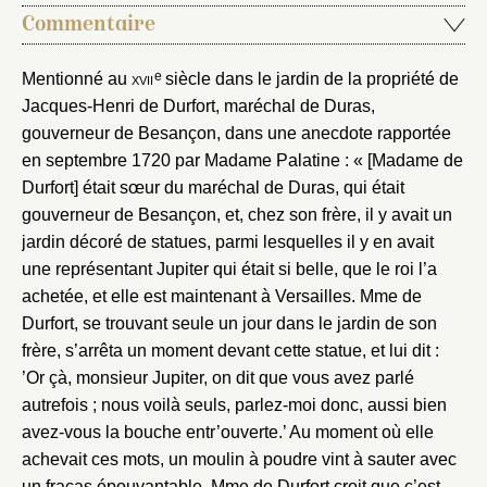
Commentaire
e
Mentionné au
xvii
siècle dans le jardin de la propriété de
Jacques-Henri de Durfort, maréchal de Duras,
gouverneur de Besançon, dans une anecdote rapportée
en septembre 1720 par Madame Palatine : « [Madame de
Fermer
Durfort] était sœur du maréchal de Duras, qui était
gouverneur de Besançon, et, chez son frère, il y avait un
Fermer
Choix du dossier où ajouter la
jardin décoré de statues, parmi lesquelles il y en avait
notice
Connexion
une représentant Jupiter qui était si belle, que le roi l’a
achetée, et elle est maintenant à Versailles. Mme de
Nom du dossier
Courriel
Durfort, se trouvant seule un jour dans le jardin de son
frère, s’arrêta un moment devant cette statue, et lui dit :
’Or çà, monsieur Jupiter, on dit que vous avez parlé
autrefois ; nous voilà seuls, parlez-moi donc, aussi bien
avez-vous la bouche entr’ouverte.’ Au moment où elle
Mot de passe
Valider
achevait ces mots, un moulin à poudre vint à sauter avec
un fracas épouvantable. Mme de Durfort croit que c’est