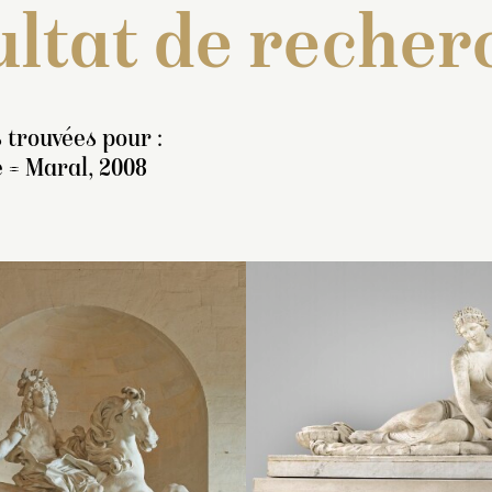
ltat de recher
 trouvées pour :
 = Maral, 2008
ventaire de 1707 : « Un
Inventaire de 1707 : « U
Inventaire de 1707
erme de marbre blanc,
statue de marbre blanc,
statue équestre de
présentant un Jupiter, le
représentant une Vénus
blanc de
Marcus Cu
rse nud et sans bras,
nue, sortant du bain,
a un casque en tes
yant un bout de draperie
regardant par-dessus
d’un bouquet de pl