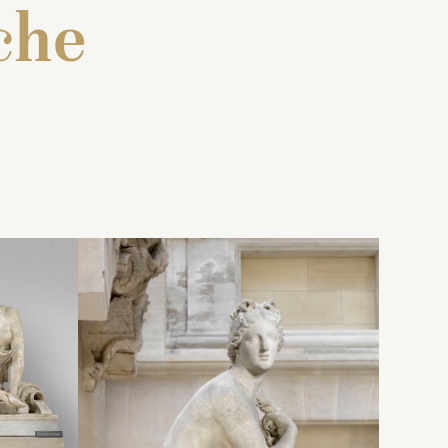
che
ne
 : « Une
Inventaire de 1707 : « Une
 marbre
statue de marbre blanc,
rtius
. Il
représentant la
Nimphe à la
te orné
coquille
, couchée sur une
umes, le
draperie, ayant les cheveux