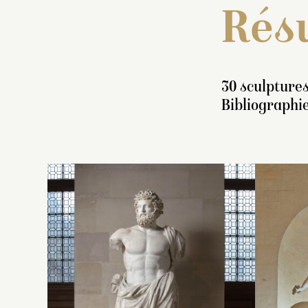
Résu
30 sculptures
Bibliographie
In
t
re
to
a