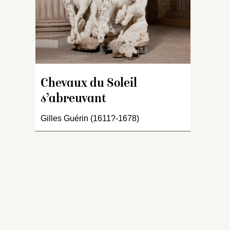
In
g
r
c
a
de
v
Chevaux du Soleil
c
s’abreuvant
p
ch
Gilles Guérin (1611?-1678)
Le
m
la
da
et
p
co
es
t