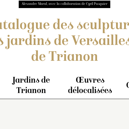
Alexandre Maral, avec la collaboration de Cyril Pasquier
talogue des sculptu
s jardins de Versailles
de Trianon
Jardins de
Œuvres
Trianon
délocalisées