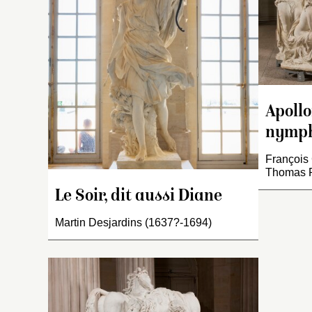
p
ay
di
c
d’
b
le
Apollo
po
nymp
es
dr
François 
ca
Thomas R
et
Le Soir, dit aussi Diane
de
d
Martin Desjardins (1637?-1694)
le
ha
p