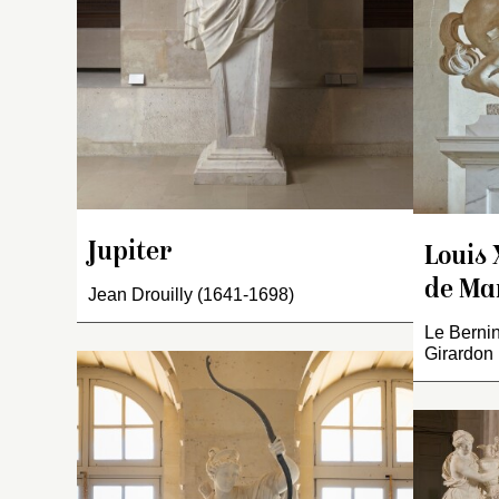
su
pa
qu
g
de
ba
et
ha
po
es
Jupiter
Louis 
et
p
de Ma
Jean Drouilly (1641-1698)
p
d
Le Bernin
Girardon
I
s