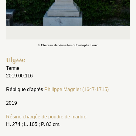
© Château de Versailles / Christophe Fouin
Ulysse
Terme
Fermer
2019.00.116
Fermer
Choix du dossier où ajouter la
Réplique d’après
Philippe Magnier (1647-1715)
notice
Connexion
2019
Nom du dossier
Courriel
Résine chargée de poudre de marbre
H. 274 ; L. 105 ; P. 83 cm.