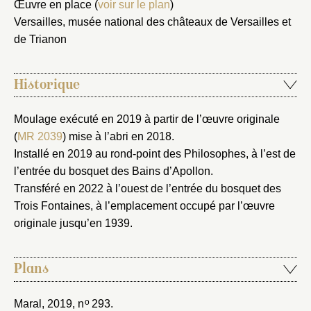
Œuvre en place (
voir sur le plan
)
Mot de passe
Versailles, musée national des châteaux de Versailles et
Valider
de Trianon
Nouveau dossier
Historique
Envoyer
Moulage exécuté en 2019 à partir de l’œuvre originale
(
MR 2039
) mise à l’abri en 2018.
Vous n'êtes pas encore inscrit ?
Créer un compte
Installé en 2019 au rond-point des Philosophes, à l’est de
Vous avez oublié votre mot de passe ?
Cliquez ici
l’entrée du bosquet des Bains d’Apollon.
Créer et ajouter
Transféré en 2022 à l’ouest de l’entrée du bosquet des
Trois Fontaines, à l’emplacement occupé par l’œuvre
originale jusqu’en 1939.
Plans
o
Maral, 2019
, n
293.