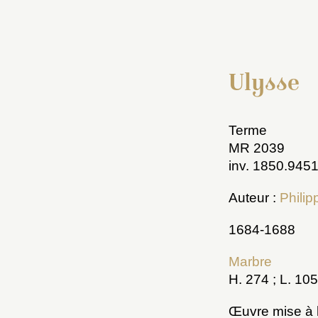
Ulysse
Terme
MR 2039
inv. 1850.945
Auteur :
Phili
1684-1688
Marbre
H. 274 ; L. 105
Œuvre mise à l’