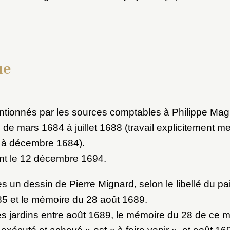
ot de passe
au dossier
ue
Vous n'êtes pas encore inscrit ?
Créer un compte
Envoyer
Vous avez oublié votre mot de passe ?
Cliquez ici
er et ajouter
ionnés par les sources comptables à Philippe Magn
, de mars 1684 à juillet 1688 (travail explicitement 
 à décembre 1684).
nt le 12 décembre 1694.
s un dessin de Pierre Mignard, selon le libellé du p
5 et le mémoire du 28 août 1689.
les jardins entre août 1689, le mémoire du 28 de ce m