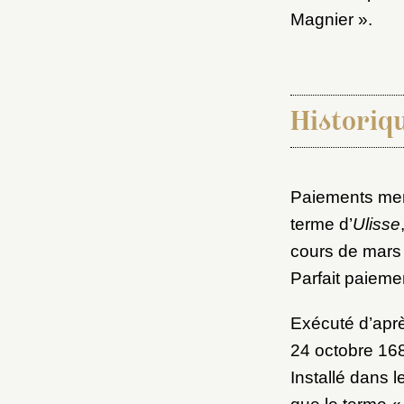
M
Magnier ».
Nouve
Historiq
Cré
Paiements ment
terme d’
Ulisse
cours de mars
Parfait paieme
Exécuté d’aprè
24 octobre 168
Installé dans 