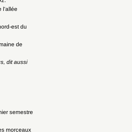
92.
 l’allée
nord-est du
omaine de
s, dit aussi
mier semestre
 des morceaux