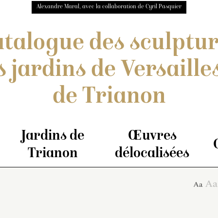
Alexandre Maral, avec la collaboration de Cyril Pasquier
talogue des sculptu
s jardins de Versailles
de Trianon
Jardins de
Œuvres
Trianon
délocalisées