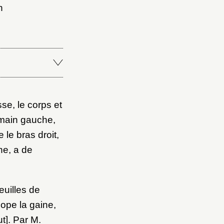
n
Fermer
Fermer
se, le corps et
ice
a main gauche,
 le bras droit,
ne, a de
euilles de
lope la gaine,
t]. Par M.