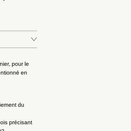
ier, pour le
mentionné en
aiement du
ois précisant