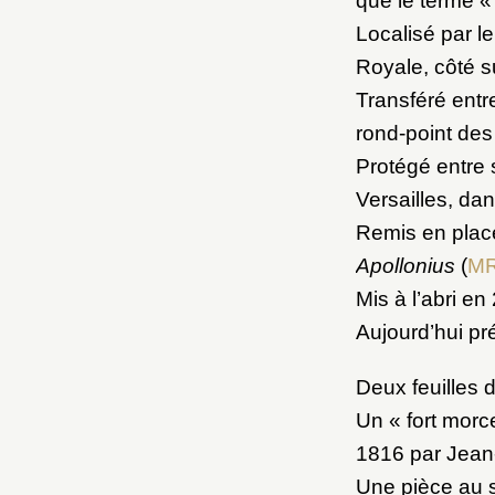
que le terme « 
Localisé par le
Royale, côté s
Transféré entr
rond-point des
Protégé entre
Versailles, da
Remis en plac
Apollonius
(
MR
Mis à l’abri en
Aujourd’hui pré
Deux feuilles 
Un « fort morc
1816 par Jean-
Une pièce au s