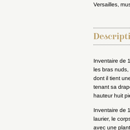
Versailles, mu
Descripti
Inventaire de 
Choi
les bras nuds, 
dont il tient u
tenant sa drap
Nom d
hauteur huit p
C
Inventaire de 
laurier, le cor
avec une plan
Val