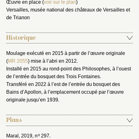
Œuvre en place (
voir sur le plan
)
Versailles, musée national des châteaux de Versailles et
de Trianon
Nouveau dossier
Envoyer
Historique
Vous n'êtes pas encore inscrit ?
Créer un compte
Moulage exécuté en 2015 à partir de l’œuvre originale
Vous avez oublié votre mot de passe ?
Cliquez ici
(
MR 2055
) mise à l’abri en 2012.
Créer et ajouter
Installé en 2015 au rond-point des Philosophes, à l’ouest
de l’entrée du bosquet des Trois Fontaines.
Transféré en 2022 à l’est de l’entrée du bosquet des
Bains d’Apollon, à l’emplacement occupé par l’œuvre
originale jusqu’en 1939.
Plans
o
Maral, 2019
, n
297.