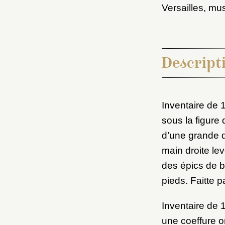
Versailles, mu
Descripti
Inventaire de 
Choi
sous la figure 
d’une grande d
main droite lev
Nom d
des épics de b
C
pieds. Faitte p
Inventaire de 1
une coeffure or
Val