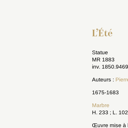
L’Été
Statue
MR 1883
inv. 1850.946
Auteurs :
Pier
1675-1683
Marbre
H. 233 ; L. 102
Œuvre mise à l’