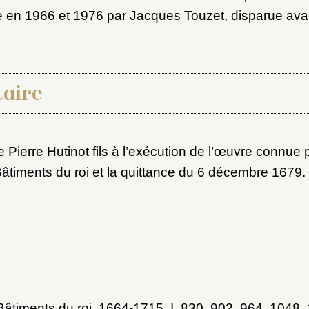
ite en 1966 et 1976 par Jacques Touzet, disparue ava
aire
e Pierre Hutinot fils à l’exécution de l’œuvre connue 
timents du roi et la quittance du 6 décembre 1679.
âtiments du roi, 1664-1715
, I, 830, 902, 964, 1048, 