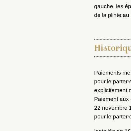
M
gauche, les ép
de la plinte au
Nouve
Historiq
Cré
Paiements men
pour le parterr
explicitement 
Paiement aux e
22 novembre 16
pour le parterr