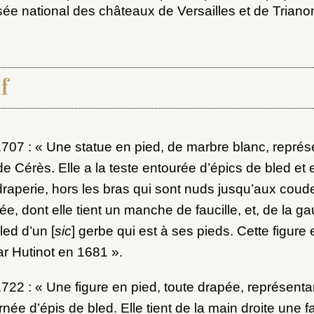
sée national des châteaux de Versailles et de Triano
f
1707 : « Une statue en pied, de marbre blanc, représe
x du dossier où ajouter la not
de Cérès. Elle a la teste entourée d’épics de bled et 
Connexion
raperie, hors les bras qui sont nuds jusqu’aux coude
ée, dont elle tient un manche de faucille, et, de la ga
u dossier
led d’un [
sic
] gerbe qui est à ses pieds. Cette figure 
ourriel
ar Hutinot en 1681 ».
722 : « Une figure en pied, toute drapée, représentan
née d’épis de bled. Elle tient de la main droite une fau
ider