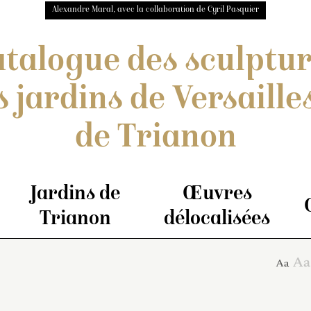
Alexandre Maral, avec la collaboration de Cyril Pasquier
talogue des sculptu
s jardins de Versailles
de Trianon
Jardins de
Œuvres
Trianon
délocalisées