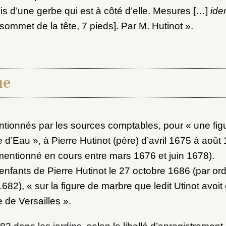
ot de passe
is d’une gerbe qui est à côté d’elle. Mesures […]
id
 sommet de la tête, 7 pieds]. Par M. Hutinot ».
au dossier
ue
Vous n'êtes pas encore inscrit ?
Créer un compte
Envoyer
Vous avez oublié votre mot de passe ?
Cliquez ici
er et ajouter
tionnés par les sources comptables, pour « une fig
e d’Eau », à Pierre Hutinot (père) d’avril 1675 à août 
mentionné en cours entre mars 1676 et juin 1678).
nfants de Pierre Hutinot le 27 octobre 1686 (par o
82), « sur la figure de marbre que ledit Utinot avo
e de Versailles ».