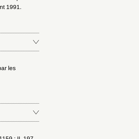
nt 1991.
par les
1159 ; II, 197,