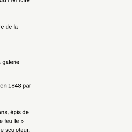
t du mémoire
e de la
 galerie
 en 1848 par
ans, épis de
 feuille »
e sculpteur.