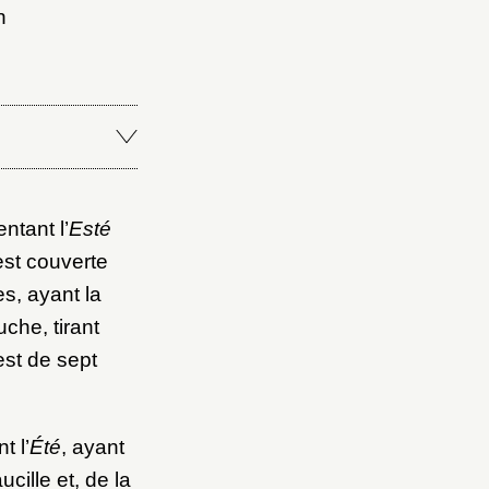
n
Fermer
Fermer
ntant l’
Esté
ice
est couverte
s, ayant la
uche, tirant
est de sept
t l’
Été
, ayant
cille et, de la