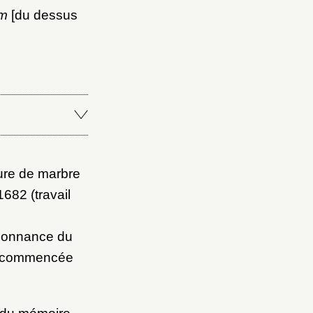
em
[du dessus
ure de marbre
1682 (travail
rdonnance du
it commencée