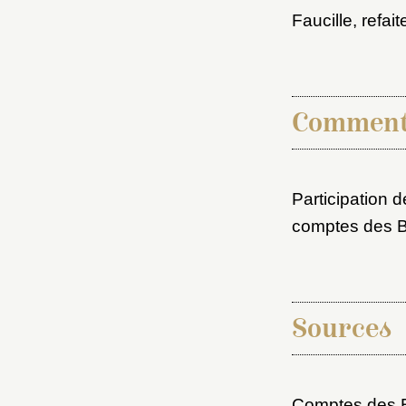
Faucille, refa
Comment
Participation d
comptes des Bâ
Sources
Comptes des B