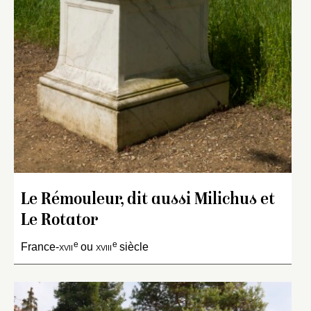
Le Rémouleur, dit aussi Milichus et
Le Rotator
e
e
France-
xvii
ou
xviii
siècle