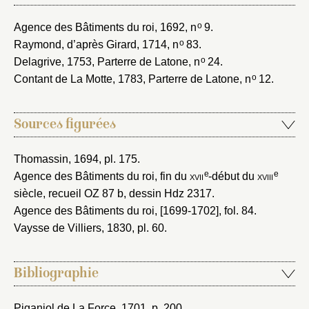
o
Agence des Bâtiments du roi, 1692
, n
9.
o
Raymond, d’après Girard, 1714
, n
83.
o
Delagrive, 1753
, Parterre de Latone, n
24.
o
Contant de La Motte, 1783
, Parterre de Latone, n
12.
Sources figurées
Thomassin, 1694
, pl. 175.
e
e
Agence des Bâtiments du roi, fin du
xvii
-début du
xviii
siècle
, recueil OZ 87 b, dessin Hdz 2317.
Agence des Bâtiments du roi, [1699-1702]
, fol. 84.
Vaysse de Villiers, 1830
, pl. 60.
Bibliographie
Piganiol de La Force, 1701
, p. 200.