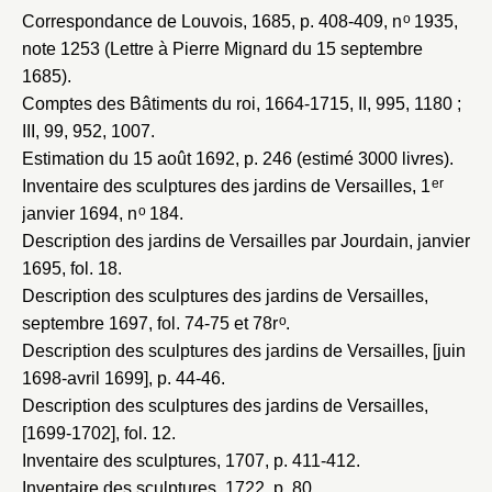
o
Correspondance de Louvois, 1685
, p. 408-409, n
1935,
Mot de passe
Valider
note 1253 (Lettre à Pierre Mignard du 15 septembre
1685).
Comptes des Bâtiments du roi, 1664-1715
, II, 995, 1180 ;
Nouveau dossier
III, 99, 952, 1007.
Estimation du 15 août 1692
, p. 246 (estimé 3000 livres).
Envoyer
er
Inventaire des sculptures des jardins de Versailles, 1
o
janvier 1694
, n
184.
Vous n'êtes pas encore inscrit ?
Créer un compte
Description des jardins de Versailles par Jourdain, janvier
Vous avez oublié votre mot de passe ?
Cliquez ici
1695
, fol. 18.
Créer et ajouter
Description des sculptures des jardins de Versailles,
o
septembre 1697
, fol. 74-75 et 78r
.
Description des sculptures des jardins de Versailles, [juin
1698-avril 1699]
, p. 44-46.
Description des sculptures des jardins de Versailles,
[1699-1702]
, fol. 12.
Inventaire des sculptures, 1707
, p. 411-412.
Inventaire des sculptures, 1722
, p. 80.