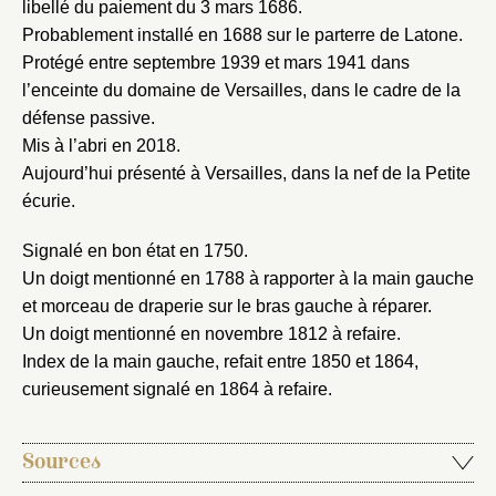
libellé du paiement du 3 mars 1686.
Probablement installé en 1688 sur le parterre de Latone.
Protégé entre septembre 1939 et mars 1941 dans
l’enceinte du domaine de Versailles, dans le cadre de la
défense passive.
Mis à l’abri en 2018.
Aujourd’hui présenté à Versailles, dans la nef de la Petite
écurie.
Signalé en bon état en 1750.
Fermer
Un doigt mentionné en 1788 à rapporter à la main gauche
Fermer
Choix du dossier où ajouter la
et morceau de draperie sur le bras gauche à réparer.
notice
Un doigt mentionné en novembre 1812 à refaire.
Connexion
Index de la main gauche, refait entre 1850 et 1864,
Nom du dossier
Courriel
curieusement signalé en 1864 à refaire.
Sources