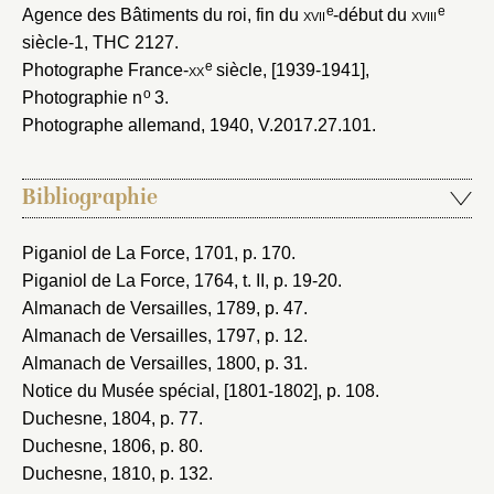
e
e
Agence des Bâtiments du roi, fin du
xvii
-début du
xviii
siècle-1
, THC 2127.
e
Photographe France-
xx
siècle, [1939-1941]
,
o
Photographie n
3.
Photographe allemand, 1940
, V.2017.27.101.
Bibliographie
Piganiol de La Force, 1701
, p. 170.
Piganiol de La Force, 1764
, t. II, p. 19-20.
Almanach de Versailles, 1789
, p. 47.
Almanach de Versailles, 1797
, p. 12.
Almanach de Versailles, 1800
, p. 31.
Notice du Musée spécial, [1801-1802]
, p. 108.
Duchesne, 1804
, p. 77.
Duchesne, 1806
, p. 80.
Duchesne, 1810
, p. 132.