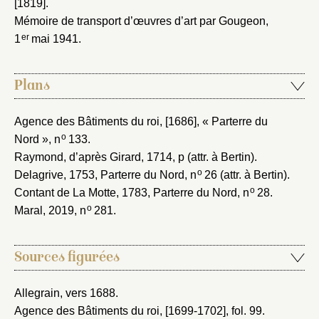
[1819]
.
Mémoire de transport d’œuvres d’art par Gougeon,
er
1
mai 1941
.
Plans
Agence des Bâtiments du roi, [1686]
, « Parterre du
o
Nord », n
133.
Raymond, d’après Girard, 1714
, p (attr. à Bertin).
o
Delagrive, 1753
, Parterre du Nord, n
26 (attr. à Bertin).
o
Contant de La Motte, 1783
, Parterre du Nord, n
28.
o
Maral, 2019
, n
281.
Sources figurées
Allegrain, vers 1688
.
Agence des Bâtiments du roi, [1699-1702]
, fol. 99.