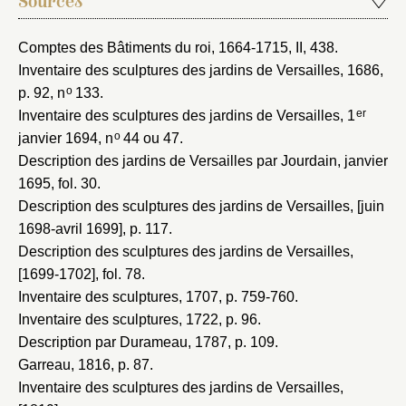
Sources
Vous avez oublié votre mot de passe ?
Cliquez ici
Créer et ajouter
Comptes des Bâtiments du roi, 1664-1715
, II, 438.
Inventaire des sculptures des jardins de Versailles, 1686
,
o
p. 92, n
133.
er
Inventaire des sculptures des jardins de Versailles, 1
o
janvier 1694
, n
44 ou 47.
Description des jardins de Versailles par Jourdain, janvier
1695
, fol. 30.
Description des sculptures des jardins de Versailles, [juin
1698-avril 1699]
, p. 117.
Description des sculptures des jardins de Versailles,
[1699-1702]
, fol. 78.
Inventaire des sculptures, 1707
, p. 759-760.
Inventaire des sculptures, 1722
, p. 96.
Description par Durameau, 1787
, p. 109.
Garreau, 1816
, p. 87.
Inventaire des sculptures des jardins de Versailles,