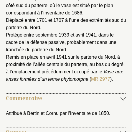
Fermer
côté sud du parterre, où le vase est situé par le plan
correspondant à l’inventaire de 1686.
Fermer
Choix du dossier où ajouter la
Déplacé entre 1701 et 1707 à l’une des extrémités sud du
notice
Connexion
parterre du Nord.
Protégé entre septembre 1939 et avril 1941, dans le
Nom du dossier
Courriel
cadre de la défense passive, probablement dans une
tranchée du parterre du Nord.
Remis en place en avril 1941 sur le parterre du Nord, à
proximité de l’allée centrale du parterre, au bas du degré,
à l’emplacement précédemment occupé par le
Vase aux
Mot de passe
Valider
anses formées d’un terme phytomorphe
(
MR 2977
).
Commentaire
Nouveau dossier
Attribué à Bertin et Cornu par l’inventaire de 1850.
Envoyer
Vous n'êtes pas encore inscrit ?
Créer un compte