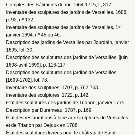
Mot de passe
Valider
Comptes des Bâtiments du roi, 1664-1715
, II, 317.
Inventaire des sculptures des jardins de Versailles, 1686
,
o
p. 92, n
132.
Nouveau dossier
er
Inventaire des sculptures des jardins de Versailles, 1
o
janvier 1694
, n
45 ou 46.
Envoyer
Description des jardins de Versailles par Jourdain, janvier
1695
, fol. 30.
Vous n'êtes pas encore inscrit ?
Créer un compte
Description des sculptures des jardins de Versailles, [juin
Vous avez oublié votre mot de passe ?
Cliquez ici
1698-avril 1699]
, p. 116-117.
Créer et ajouter
Description des sculptures des jardins de Versailles,
[1699-1702]
, fol. 78.
Inventaire des sculptures, 1707
, p. 762-763.
Inventaire des sculptures, 1722
, p. 142.
État des sculptures des jardins de Trianon, janvier 1775
.
Description par Durameau, 1787
, p. 169.
État des restaurations à faire aux sculptures de Versailles
et de Trianon par Dejoux en 1788
.
État des sculptures livrées pour le château de Saint-