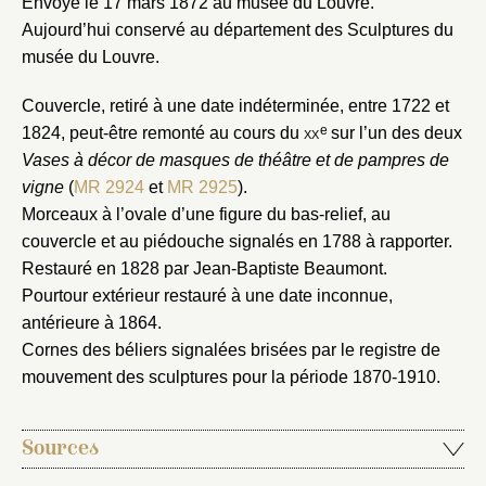
Envoyé le 17 mars 1872 au musée du Louvre.
Aujourd’hui conservé au département des Sculptures du
musée du Louvre.
Couvercle, retiré à une date indéterminée, entre 1722 et
e
1824, peut-être remonté au cours du
xx
sur l’un des deux
Vases à décor de masques de théâtre et de pampres de
vigne
(
MR 2924
et
MR 2925
).
Morceaux à l’ovale d’une figure du bas-relief, au
Fermer
couvercle et au piédouche signalés en 1788 à rapporter.
Fermer
Choix du dossier où ajouter la
Restauré en 1828 par Jean-Baptiste Beaumont.
Pourtour extérieur restauré à une date inconnue,
notice
Connexion
antérieure à 1864.
Nom du dossier
Cornes des béliers signalées brisées par le registre de
Courriel
mouvement des sculptures pour la période 1870-1910.
Sources