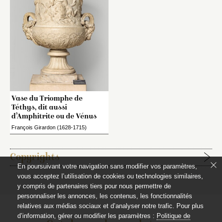
Vase du Triomphe de
Téthys, dit aussi
d’Amphitrite ou de Vénus
François Girardon (1628-1715)
Copyrights
En poursuivant votre navigation sans modifier vos paramètres,
vous acceptez l’utilisation de cookies ou technologies similaires,
Étapes de publication :
y compris de partenaires tiers pour nous permettre de
2021-07-21, publication initiale de la notice rédigée par
personnaliser les annonces, les contenus, les fonctionnalités
relatives aux médias sociaux et d’analyser notre trafic. Pour plus
Alexandre Maral et Cyril Pasquier
d’information, gérer ou modifier les paramètres :
Politique de