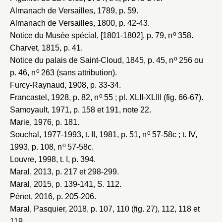
Almanach de Versailles, 1789
, p. 59.
Almanach de Versailles, 1800
, p. 42-43.
o
Notice du Musée spécial, [1801-1802]
, p. 79, n
358.
Charvet, 1815
, p. 41.
o
Notice du palais de Saint-Cloud, 1845
, p. 45, n
256 ou
o
p. 46, n
263 (sans attribution).
Furcy-Raynaud, 1908
, p. 33-34.
o
Francastel, 1928
, p. 82, n
55 ; pl. XLII-XLIII (fig. 66-67).
Samoyault, 1971
, p. 158 et 191, note 22.
Marie, 1976
, p. 181.
o
Souchal, 1977-1993
, t. II, 1981, p. 51, n
57-58c ; t. IV,
o
1993, p. 108, n
57-58c.
Louvre, 1998
, t. I, p. 394.
Maral, 2013
, p. 217 et 298-299.
Maral, 2015
, p. 139-141, S. 112.
Pénet, 2016
, p. 205-206.
Maral, Pasquier, 2018
, p. 107, 110 (fig. 27), 112, 118 et
119.