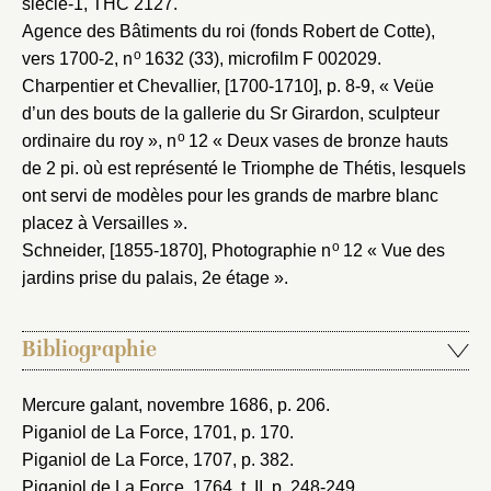
siècle-1
, THC 2127.
Agence des Bâtiments du roi (fonds Robert de Cotte),
o
vers 1700-2
, n
1632 (33), microfilm F 002029.
Charpentier et Chevallier, [1700-1710]
, p. 8-9, « Veüe
d’un des bouts de la gallerie du Sr Girardon, sculpteur
o
ordinaire du roy », n
12 « Deux vases de bronze hauts
de 2 pi. où est représenté le Triomphe de Thétis, lesquels
ont servi de modèles pour les grands de marbre blanc
placez à Versailles ».
o
Schneider, [1855-1870]
, Photographie n
12 « Vue des
jardins prise du palais, 2e étage ».
Bibliographie
Mercure galant, novembre 1686
, p. 206.
Piganiol de La Force, 1701
, p. 170.
Piganiol de La Force, 1707
, p. 382.
Piganiol de La Force, 1764
, t. II, p. 248-249.