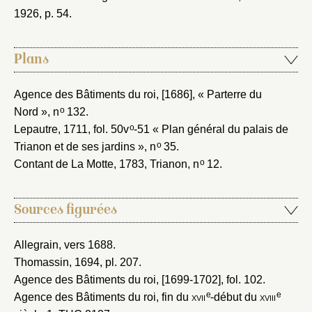
1926
, p. 54.
Plans
Agence des Bâtiments du roi, [1686]
, « Parterre du
o
Nord », n
132.
o
Lepautre, 1711
, fol. 50v
-51 « Plan général du palais de
o
Trianon et de ses jardins », n
35.
o
Contant de La Motte, 1783
, Trianon, n
12.
Sources figurées
Allegrain, vers 1688
.
Thomassin, 1694
, pl. 207.
Agence des Bâtiments du roi, [1699-1702]
, fol. 102.
e
e
Agence des Bâtiments du roi, fin du
xvii
-début du
xviii