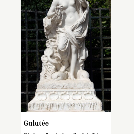
M
pa
(
M
2
I
d
Galatée