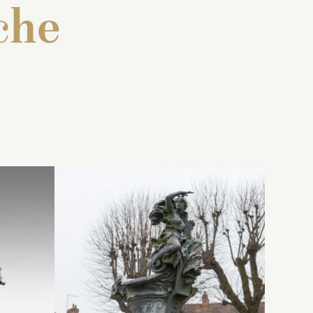
che
 : « Deux
Aiguière dont l’anse,
n manière
terminée en volute, est
ieds cinq
surmontée d’une figure
né sur le
féminine assise
es d’eau
représentant Galatée