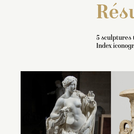
Résu
5 sculptures 
Index iconog
I
s
pi
a
fl