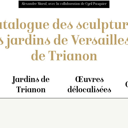
Alexandre Maral, avec la collaboration de Cyril Pasquier
talogue des sculptu
s jardins de Versailles
de Trianon
Jardins de
Œuvres
Trianon
délocalisées