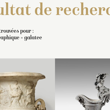
ltat de recher
trouvées pour :
raphique = galatee
nventaire de 1707 : « Une
Aiguière dont l’anse,
Inventaire de 1707
tatue de marbre blanc, en
terminée en volute, est
vazes couverts, e
ed, représentant Galatée,
surmontée d’une figure
d’urne, de quatre p
yant une couronne de
féminine assise
pouces de haut, or
eurs sur la teste et une
représentant Galatée
couvercle de feuill