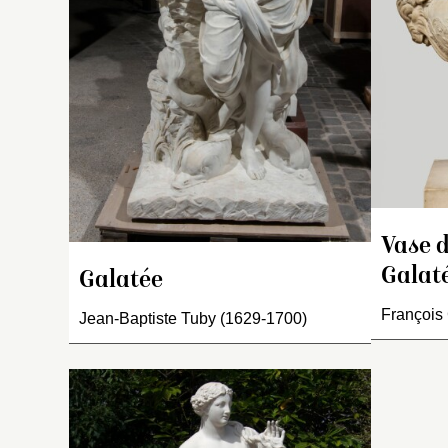
dr
l’
d
cu
e
ap
ti
dr
de
c
de
Vase 
d
Galat
dr
Galatée
c
François
Jean-Baptiste Tuby (1629-1700)