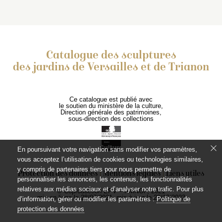
Catalogue des sculptures
des jardins de Versailles et de Trianon
Ce catalogue est publié avec
le soutien du ministère de la culture,
Direction générale des patrimoines,
sous-direction des collections
En poursuivant votre navigation sans modifier vos paramètres,
vous acceptez l’utilisation de cookies ou technologies similaires,
y compris de partenaires tiers pour nous permettre de
Protection des données
Mentions légales
Liens utiles
personnaliser les annonces, les contenus, les fonctionnalités
relatives aux médias sociaux et d’analyser notre trafic. Pour plus
© Coproduction EPV – RMNGP, 2021
mis en ligne le 28/07/2021, mis à jour le 28/12/2023
d’information, gérer ou modifier les paramètres :
Politique de
protection des données