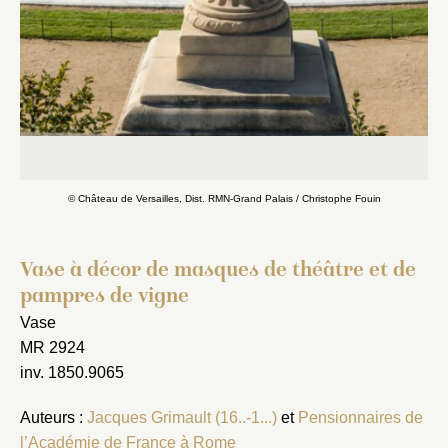
© Château de Versailles, Dist. RMN-Grand Palais / Christophe Fouin
Vase à décor de masques de théâtre et de
pampres de vigne
Vase
MR 2924
inv. 1850.9065
Auteurs :
Jacques Grimault (16..-1...)
et
Pensionnaires de
l’Académie de France à Rome