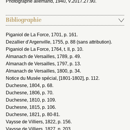
Photographe allemand, 1940
, V.2017.27.90.
Bibliographie
Piganiol de La Force, 1701
, p. 161.
Dezallier d’Argenville, 1755
, p. 88 (sans attribution).
Piganiol de La Force, 1764
, t. II, p. 10.
Almanach de Versailles, 1789
, p. 49.
Almanach de Versailles, 1797
, p. 13.
Almanach de Versailles, 1800
, p. 34.
Notice du Musée spécial, [1801-1802]
, p. 112.
Duchesne, 1804
, p. 68.
Duchesne, 1806
, p. 70.
Duchesne, 1810
, p. 109.
Duchesne, 1815
, p. 106.
Duchesne, 1821
, p. 80-81.
Vaysse de Villiers, 1822
, p. 156.
Vaysse de Villiers, 1827
, p. 203.