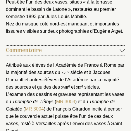
Peut-être l’un des deux vases, situés « à la terrasse
dominant le bassin de Latone », restaurés au premier
Fermer
semestre 1893 par Jules-Louis Mabille.
Fermer
Choix du dossier où ajouter la
Nez du masque côté nord-est manquant et importantes
notice
fissures visibles sur deux photographies d’Eugène Atget.
Connexion
Nom du dossier
Courriel
Commentaire
Attribué aux élèves de l’Académie de France à Rome par
e
la majorité des sources du
xvii
siècle et à Jacques
Mot de passe
Grimault et autres élèves de l’Académie par la majorité
Valider
e
e
des sources et guides des
xviii
et
xix
siècles.
L’examen des dessins et gravures représentant les vases
du
Triomphe de Téthys
(
MR 3003
) et du
Triomphe de
Nouveau dossier
Galatée
(
MR 3004
) de François Girardon incite à penser
que le couvercle actuel puisse être l’un de ces deux
Envoyer
vases, resté à Versailles après l’envoi des vases à Saint-
Cloud.