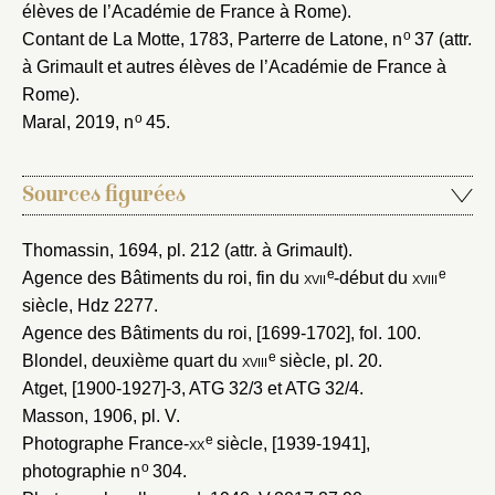
élèves de l’Académie de France à Rome).
o
Contant de La Motte, 1783
, Parterre de Latone, n
37 (attr.
à Grimault et autres élèves de l’Académie de France à
Rome).
o
Maral, 2019
, n
45.
Sources figurées
Thomassin, 1694
, pl. 212 (attr. à Grimault).
e
e
Agence des Bâtiments du roi, fin du
xvii
-début du
xviii
siècle
, Hdz 2277.
Agence des Bâtiments du roi, [1699-1702]
, fol. 100.
e
Blondel, deuxième quart du
xviii
siècle
, pl. 20.
Atget, [1900-1927]-3
, ATG 32/3 et ATG 32/4.
Masson, 1906
, pl. V.
e
Photographe France-
xx
siècle, [1939-1941]
,
o
photographie n
304.