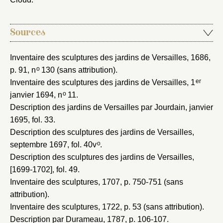
Vous n'êtes pas encore inscrit ?
Créer un compte
Vous avez oublié votre mot de passe ?
Cliquez ici
Créer et ajouter
Sources
Inventaire des sculptures des jardins de Versailles, 1686
,
o
p. 91, n
130 (sans attribution).
er
Inventaire des sculptures des jardins de Versailles, 1
o
janvier 1694
, n
11.
Description des jardins de Versailles par Jourdain, janvier
1695
, fol. 33.
Description des sculptures des jardins de Versailles,
o
septembre 1697
, fol. 40v
.
Description des sculptures des jardins de Versailles,
[1699-1702]
, fol. 49.
Inventaire des sculptures, 1707
, p. 750-751 (sans
attribution).
Inventaire des sculptures, 1722
, p. 53 (sans attribution).
Description par Durameau, 1787
, p. 106-107.