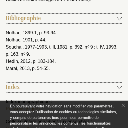
Bibliographie
Nolhac, 1899-1
, p. 93-94.
Nolhac, 1901
, p. 44.
o
Souchal, 1977-1993
, t. II, 1981, p. 392, n
9 ; t. IV, 1993,
o
p. 163, n
9.
Hedin, 2012
, p. 183-184.
Maral, 2013
, p. 54-55.
Index
Index iconographique :
En poursuivant votre navigation sans modifier vos paramètres,
Poissons (signe)
vous acceptez l’utilisation de cookies ou technologies similaires,
y compris de partenaires tiers pour nous permettre de
Cette sculpture appartient aux ensembles :
personnaliser les annonces, les contenus, les fonctionnalités