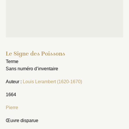
Fermer
Choix du dossier où ajouter la
notice
Connexion
Nom du dossier
Courriel
Le Signe des Poissons
Terme
Sans numéro d’inventaire
Mot de passe
Valider
Auteur :
Louis Lerambert (1620-1670)
1664
Nouveau dossier
Pierre
Envoyer
Œuvre disparue
Vous n'êtes pas encore inscrit ?
Créer un compte