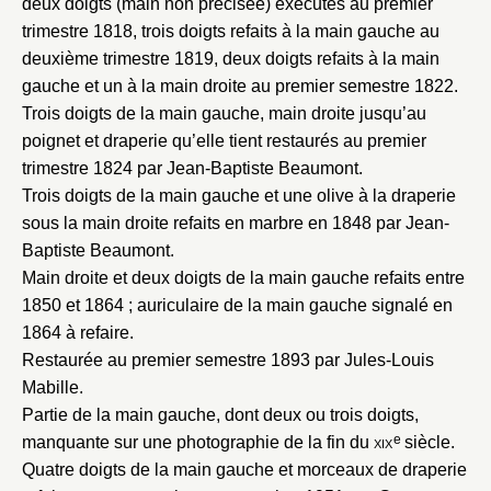
deux doigts (main non précisée) exécutés au premier
trimestre 1818, trois doigts refaits à la main gauche au
deuxième trimestre 1819, deux doigts refaits à la main
gauche et un à la main droite au premier semestre 1822.
Trois doigts de la main gauche, main droite jusqu’au
poignet et draperie qu’elle tient restaurés au premier
trimestre 1824 par Jean-Baptiste Beaumont.
Trois doigts de la main gauche et une olive à la draperie
sous la main droite refaits en marbre en 1848 par Jean-
Baptiste Beaumont.
Fermer
Main droite et deux doigts de la main gauche refaits entre
Fermer
Choix du dossier où ajouter la
1850 et 1864 ; auriculaire de la main gauche signalé en
1864 à refaire.
notice
Connexion
Restaurée au premier semestre 1893 par Jules-Louis
Nom du dossier
Mabille.
Courriel
Partie de la main gauche, dont deux ou trois doigts,
e
manquante sur une photographie de la fin du
xix
siècle.
Quatre doigts de la main gauche et morceaux de draperie