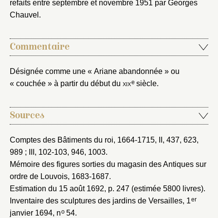
refaits entre septembre et novembre 1951 par Georges
Mot de passe
Chauvel.
Valider
Commentaire
Nouveau dossier
Désignée comme une « Ariane abandonnée » ou
Envoyer
e
« couchée » à partir du début du
xix
siècle.
Vous n'êtes pas encore inscrit ?
Créer un compte
Sources
Vous avez oublié votre mot de passe ?
Cliquez ici
Créer et ajouter
Comptes des Bâtiments du roi, 1664-1715
, II, 437, 623,
989 ; III, 102-103, 946, 1003.
Mémoire des figures sorties du magasin des Antiques sur
ordre de Louvois, 1683-1687
.
Estimation du 15 août 1692
, p. 247 (estimée 5800 livres).
er
Inventaire des sculptures des jardins de Versailles, 1
o
janvier 1694
, n
54.