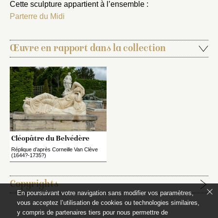
Cette sculpture appartient à l’ensemble :
Parterre du Midi
Œuvre en rapport dans la collection
Cléopâtre du Belvédère
Réplique d’après Corneille Van Clève
(1644?-1735?)
Copyrights
En poursuivant votre navigation sans modifier vos paramètres,
vous acceptez l’utilisation de cookies ou technologies similaires,
Étapes de publication :
y compris de partenaires tiers pour nous permettre de