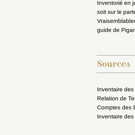
Nouve
Inventorié en j
soit sur le par
Vraisemblable
guide de Pigan
Cré
Sources
Inventaire des
Relation de Te
Comptes des B
Inventaire des 