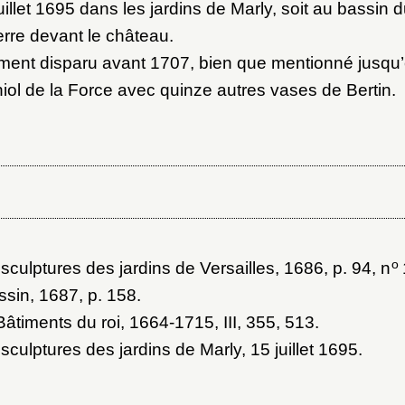
au dossier
uillet 1695 dans les jardins de Marly, soit au bassin 
terre devant le château.
ment disparu avant 1707, bien que mentionné jusqu’
iol de la Force avec quinze autres vases de Bertin.
Vous n'êtes pas encore inscrit ?
Créer un compte
Envoyer
Vous avez oublié votre mot de passe ?
Cliquez ici
er et ajouter
o
 sculptures des jardins de Versailles, 1686
, p. 94, n
ssin, 1687
, p. 158.
âtiments du roi, 1664-1715
, III, 355, 513.
sculptures des jardins de Marly, 15 juillet 1695
.