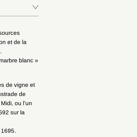
Fermer
Fermer
 sources
n et de la
ice
.
marbre blanc »
s de vigne et
ustrade de
Midi, ou l’un
692 sur la
e 1695.