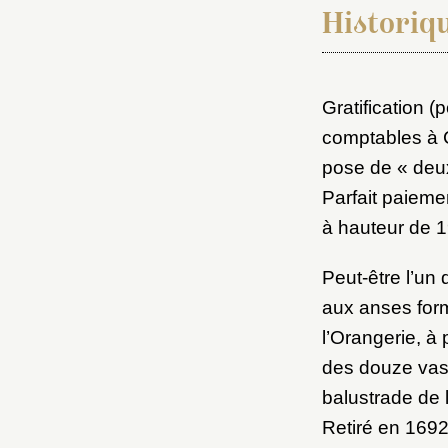
Historiq
Gratification 
comptables à C
Choi
pose de « deux
Parfait paieme
à hauteur de 1
Nom d
C
Peut-être l’un
aux anses form
l’Orangerie, à 
des douze vase
Val
M
balustrade de 
Retiré en 1692