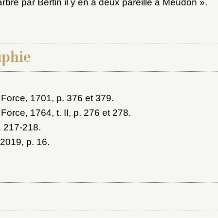
rbre par Bertin il y en a deux pareille à Meudon ».
aphie
 Force, 1701
, p. 376 et 379.
 Force, 1764
, t. II, p. 276 et 278.
p. 217-218.
 2019
, p. 16.