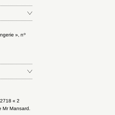
o
ngerie », n
 2718 « 2
de Mr Mansard.