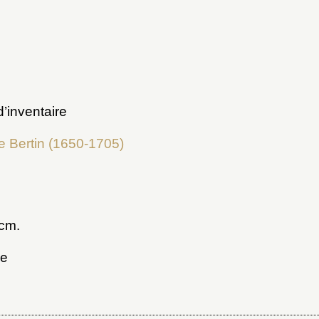
’inventaire
e Bertin (1650-1705)
 cm.
ue