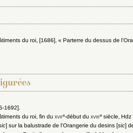
iments du roi, [1686]
, « Parterre du dessus de l’Ora
figurées
86-1692]
.
e
e
iments du roi, fin du
xvii
-début du
xviii
siècle
, Hdz
sic
] sur la balustrade de l’Orangerie du desins [
sic
] 