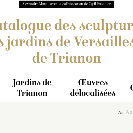
Alexandre Maral, avec la collaboration de Cyril Pasquier
talogue des sculptu
s jardins de Versailles
de Trianon
Jardins de
Œuvres
Trianon
délocalisées