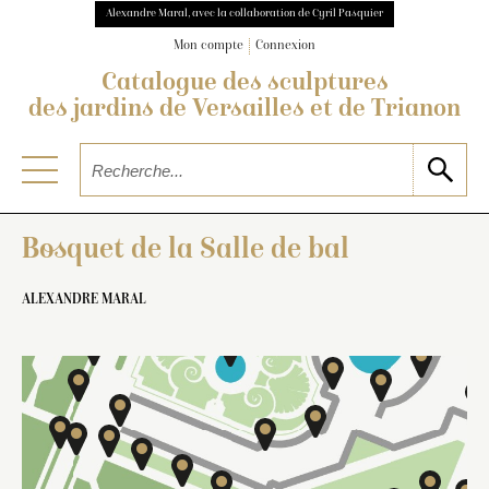
d’Apollon
Alexandre Maral, avec la collaboration de Cyril Pasquier
Mon compte
Connexion
Catalogue des sculptures
des jardins de Versailles et de Trianon
Bosquet de la Salle de bal
Parterre de Latone
ALEXANDRE MARAL
Bassins de Latone et des
Lézards