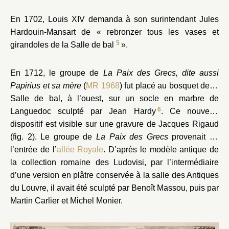
En 1702, Louis XIV demanda à son surintendant Jules
Hardouin-Mansart de « rebronzer tous les vases et
5
girandoles de la Salle de bal
».
En 1712, le groupe de
La Paix des Grecs, dite aussi
Papirius et sa mère
(
MR 1968
) fut placé au bosquet de la
Salle de bal, à l’ouest, sur un socle en marbre de
6
Languedoc sculpté par Jean Hardy
. Ce nouveau
dispositif est visible sur une gravure de Jacques Rigaud
(fig. 2). Le groupe de
La Paix des Grecs
provenait de
l’entrée de l’
allée Royale
. D’après le modèle antique de
la collection romaine des Ludovisi, par l’intermédiaire
d’une version en plâtre conservée à la salle des Antiques
du Louvre, il avait été sculpté par Benoît Massou, puis par
Martin Carlier et Michel Monier.