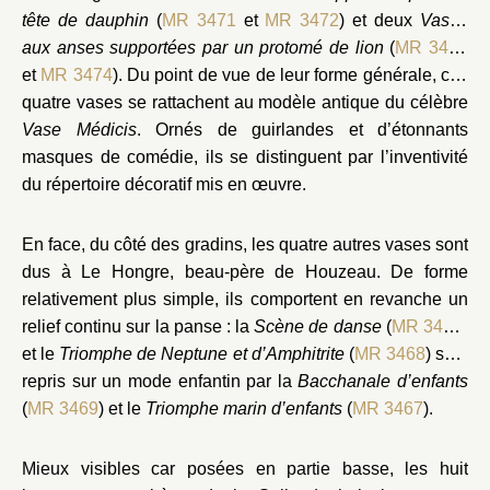
tête de dauphin
(
MR 3471
et
MR 3472
) et deux
Vases
aux anses supportées par un protomé de lion
(
MR 3473
et
MR 3474
). Du point de vue de leur forme générale, ces
quatre vases se rattachent au modèle antique du célèbre
Vase Médicis
. Ornés de guirlandes et d’étonnants
masques de comédie, ils se distinguent par l’inventivité
du répertoire décoratif mis en œuvre.
En face, du côté des gradins, les quatre autres vases sont
dus à Le Hongre, beau-père de Houzeau. De forme
relativement plus simple, ils comportent en revanche un
relief continu sur la panse : la
Scène de danse
(
MR 3470
)
et le
Triomphe de Neptune et d’Amphitrite
(
MR 3468
) sont
repris sur un mode enfantin par la
Bacchanale d’enfants
(
MR 3469
) et le
Triomphe marin d’enfants
(
MR 3467
).
rie et pièce d’eau des
Suisses
Mieux visibles car posées en partie basse, les huit