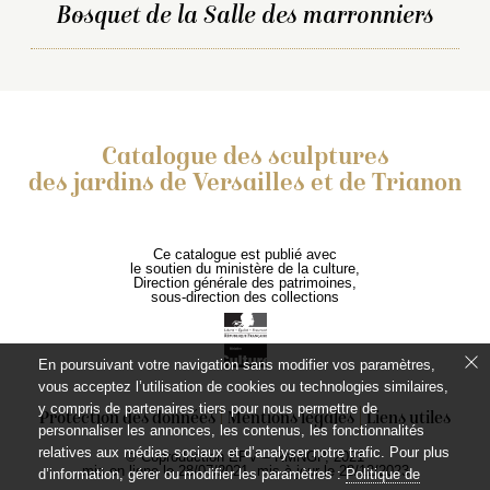
Bosquet de la Salle des marronniers
Catalogue des sculptures
des jardins de Versailles et de Trianon
Ce catalogue est publié avec
le soutien du ministère de la culture,
Direction générale des patrimoines,
sous-direction des collections
En poursuivant votre navigation sans modifier vos paramètres,
vous acceptez l’utilisation de cookies ou technologies similaires,
y compris de partenaires tiers pour nous permettre de
Protection des données
Mentions légales
Liens utiles
personnaliser les annonces, les contenus, les fonctionnalités
relatives aux médias sociaux et d’analyser notre trafic. Pour plus
© Coproduction EPV – RMNGP, 2021
mis en ligne le 28/07/2021, mis à jour le 28/12/2023
d’information, gérer ou modifier les paramètres :
Politique de