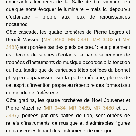
imposantes torchères de la Salle de bal viennent en
quelque sorte évoquer le luminaire – mais ici dépourvu
d’éclairage – propre aux lieux de réjouissances
nocturnes.
Côté cascade, les quatre torchères de Pierre Legros et
Benoît Massou (
MR 3480
,
MR 3481
,
MR 3482
et
MR
3483
) sont portées par des pieds de bœuf : leur piètement
est décoré de scènes d’enfants, la partie supérieure de
trophées d’instruments de musique accordés à la fonction
du lieu, tandis que de curieuses têtes coiffées du bonnet
phrygien apparaissent sur la partie médiane, pleines de
cet esprit d’invention propre au répertoire des formes issu
du monde de l’orfèvrerie.
Côté gradins, les quatre torchères de Noël Jouvenet et
Pierre Mazeline (
MR 3484
,
MR 3485
,
MR 3486
et
MR
3487
), portées par des pattes de lion, sont ornées de
reliefs d’instruments de musique et d’admirables figures
de danseuses tenant des instruments de musique.