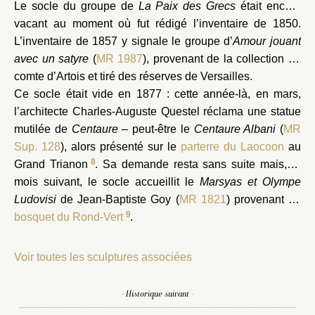
Le socle du groupe de
La Paix des Grecs
était encore
vacant au moment où fut rédigé l’inventaire de 1850.
L’inventaire de 1857 y signale le groupe d’
Amour jouant
avec un satyre
(
MR 1987
), provenant de la collection du
comte d’Artois et tiré des réserves de Versailles.
Ce socle était vide en 1877 : cette année-là, en mars,
l’architecte Charles-Auguste Questel réclama une statue
mutilée de
Centaure
– peut-être le
Centaure Albani
(
MR
Sup. 128
), alors présenté sur le
parterre du Laocoon
au
8
Grand Trianon
. Sa demande resta sans suite mais, le
mois suivant, le socle accueillit le
Marsyas et Olympe
Ludovisi
de Jean-Baptiste Goy (
MR 1821
) provenant du
9
bosquet du Rond-Vert
.
Voir toutes les sculptures associées
- Historique suivant -