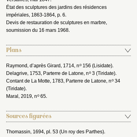
État des sculptures des jardins des résidences
impériales, 1863-1864
, p. 6.
Devis de restauration de sculptures en marbre,
soumission du 16 mars 1968
.
Plans
o
Raymond, d’après Girard, 1714
, n
156 (Lisidate).
o
Delagrive, 1753
, Parterre de Latone, n
3 (Tiridate).
o
Contant de La Motte, 1783
, Parterre de Latone, n
34
(Tiridate).
o
Maral, 2019
, n
65.
Sources figurées
Thomassin, 1694
, pl. 53 (Un roy des Parthes).