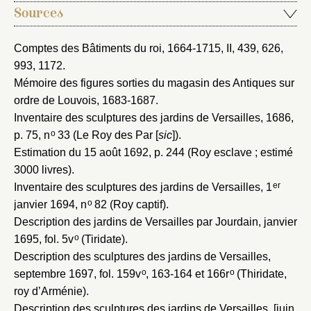
Sources
Comptes des Bâtiments du roi, 1664-1715
, II, 439, 626,
993, 1172.
Mot de passe
Valider
Mémoire des figures sorties du magasin des Antiques sur
ordre de Louvois, 1683-1687
.
Inventaire des sculptures des jardins de Versailles, 1686
,
o
Nouveau dossier
p. 75, n
33 (Le Roy des Par [
sic
]).
Estimation du 15 août 1692
, p. 244 (Roy esclave ; estimé
Envoyer
3000 livres).
er
Inventaire des sculptures des jardins de Versailles, 1
o
janvier 1694
, n
82 (Roy captif).
Vous n'êtes pas encore inscrit ?
Créer un compte
Vous avez oublié votre mot de passe ?
Cliquez ici
Description des jardins de Versailles par Jourdain, janvier
Créer et ajouter
o
1695
, fol. 5v
(Tiridate).
Description des sculptures des jardins de Versailles,
o
o
septembre 1697
, fol. 159v
, 163-164 et 166r
(Thiridate,
roy d’Arménie).
Description des sculptures des jardins de Versailles, [juin