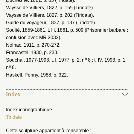
Duchesne, 1821
, p. 83 (Tiridate).
Vaysse de Villiers, 1822
, p. 155 (Tiridate).
Vaysse de Villiers, 1827
, p. 202 (Tiridate).
Guide du voyageur, 1837
, p. 137 (Tiridate).
Soulié, 1859-1861
, t. III, 1861, p. 509 (Prisonnier barbare ;
confusion avec MR 2032).
Nolhac, 1911
, p. 270-272.
Francastel, 1930
, p. 233.
o
Souchal, 1977-1993
, t. I, 1977, p. 2, n
8 ; t. IV, 1993, p. 1,
o
n
8.
Haskell, Penny, 1988
, p. 322.
Index
Index iconographique :
Tiridate
Cette sculpture appartient à l’ensemble :