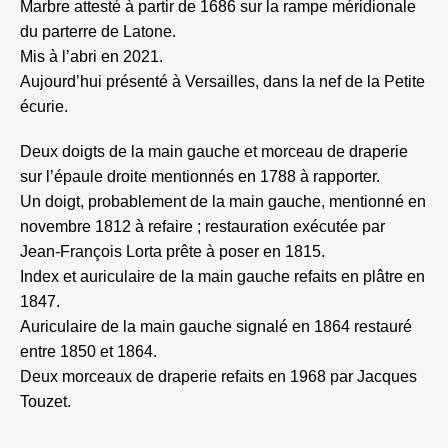
Marbre attesté à partir de 1686 sur la rampe méridionale
du parterre de Latone.
Mis à l’abri en 2021.
Aujourd’hui présenté à Versailles, dans la nef de la Petite
écurie.
Deux doigts de la main gauche et morceau de draperie
sur l’épaule droite mentionnés en 1788 à rapporter.
Un doigt, probablement de la main gauche, mentionné en
novembre 1812 à refaire ; restauration exécutée par
Jean-François Lorta prête à poser en 1815.
Index et auriculaire de la main gauche refaits en plâtre en
1847.
Fermer
Auriculaire de la main gauche signalé en 1864 restauré
Fermer
entre 1850 et 1864.
Choix du dossier où ajouter la
Deux morceaux de draperie refaits en 1968 par Jacques
notice
Connexion
Touzet.
Nom du dossier
Courriel