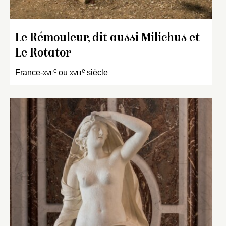
Le Rémouleur, dit aussi Milichus et
Le Rotator
e
e
France-
xvii
ou
xviii
siècle