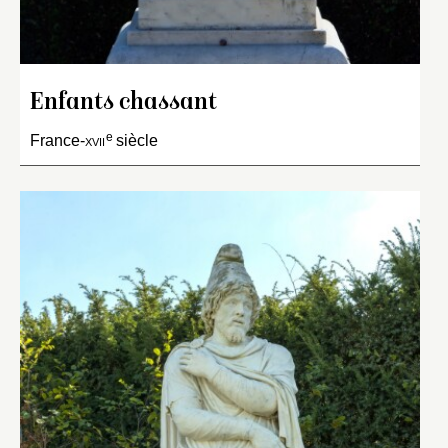
Enfants chassant
e
France-
xvii
siècle