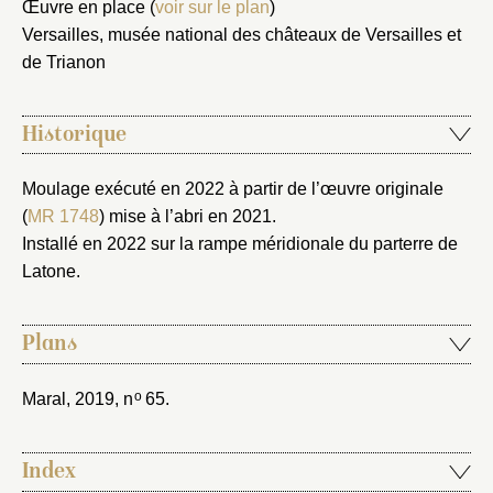
Œuvre en place (
voir sur le plan
)
Nouveau dossier
Versailles, musée national des châteaux de Versailles et
de Trianon
Envoyer
Historique
Vous n'êtes pas encore inscrit ?
Créer un compte
Vous avez oublié votre mot de passe ?
Cliquez ici
Créer et ajouter
Moulage exécuté en 2022 à partir de l’œuvre originale
(
MR 1748
) mise à l’abri en 2021.
Installé en 2022 sur la rampe méridionale du parterre de
Latone.
Plans
o
Maral, 2019
, n
65.
Index