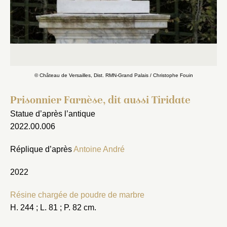
Fermer
© Château de Versailles, Dist. RMN-Grand Palais / Christophe Fouin
Fermer
Choix du dossier où ajouter la
Prisonnier Farnèse, dit aussi Tiridate
notice
Connexion
Statue d’après l’antique
2022.00.006
Nom du dossier
Courriel
Réplique d’après
Antoine André
2022
Résine chargée de poudre de marbre
Mot de passe
Valider
H. 244 ; L. 81 ; P. 82 cm.