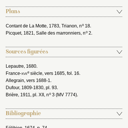
Plans
o
Contant de La Motte, 1783
, Trianon, n
18.
o
Picquet, 1821
, Salle des marronniers, n
2.
Sources figurées
Lepautre, 1680
.
e
France-
xvii
siècle, vers 1685
, fol. 16.
Allegrain, vers 1688-1
.
Dufour, 1809-1830
, pl. 93.
o
Brière, 1911
, pl. XII, n
3 (MV 7774).
Bibliographie
Félibien, 1674
, p. 74.