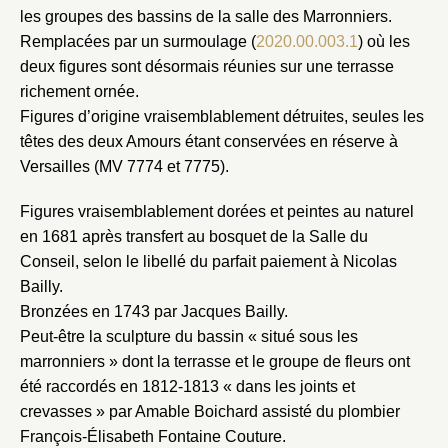
les groupes des bassins de la salle des Marronniers.
Remplacées par un surmoulage (
2020.00.003.1
) où les
deux figures sont désormais réunies sur une terrasse
richement ornée.
Figures d’origine vraisemblablement détruites, seules les
têtes des deux Amours étant conservées en réserve à
Versailles (MV 7774 et 7775).
Figures vraisemblablement dorées et peintes au naturel
en 1681 après transfert au bosquet de la Salle du
Conseil, selon le libellé du parfait paiement à Nicolas
Bailly.
Fermer
Bronzées en 1743 par Jacques Bailly.
Fermer
Choix du dossier où ajouter la
Peut-être la sculpture du bassin « situé sous les
marronniers » dont la terrasse et le groupe de fleurs ont
notice
Connexion
été raccordés en 1812-1813 « dans les joints et
Nom du dossier
crevasses » par Amable Boichard assisté du plombier
Courriel
François-Élisabeth Fontaine Couture.