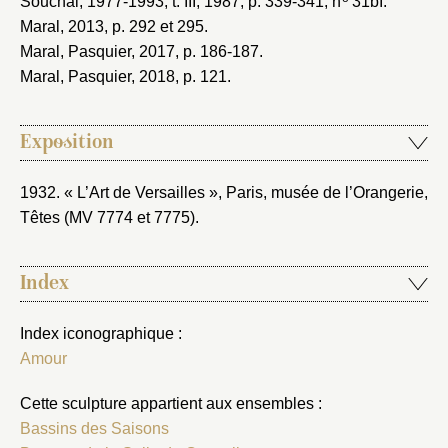
Souchal, 1977-1993
, t. III, 1987, p. 339-341, n
31bI.
Maral, 2013
, p. 292 et 295.
Maral, Pasquier, 2017
, p. 186-187.
Maral, Pasquier, 2018
, p. 121.
Exposition
1932. « L’Art de Versailles », Paris, musée de l’Orangerie
,
Têtes (MV 7774 et 7775).
Index
Index iconographique :
Amour
Cette sculpture appartient aux ensembles :
Bassins des Saisons