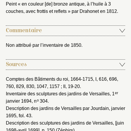
Peint « en couleur [de] bronze antique, à l’huile à 3
couches, avec frottis et reflets » par Drahonet en 1812.
Mot de passe
Valider
Commentaire
Non attribué par l’inventaire de 1850.
Nouveau dossier
Sources
Envoyer
Comptes des Bâtiments du roi, 1664-1715
, I, 616, 696,
Vous n'êtes pas encore inscrit ?
Créer un compte
760, 829, 830, 1047, 1157 ; II, 19-20.
Vous avez oublié votre mot de passe ?
Cliquez ici
Créer et ajouter
er
Inventaire des sculptures des jardins de Versailles, 1
o
janvier 1694
, n
304.
Description des jardins de Versailles par Jourdain, janvier
1695
, fol. 43.
Description des sculptures des jardins de Versailles, [juin
1698-avril 1699]
, p. 150 (Zéphirs).